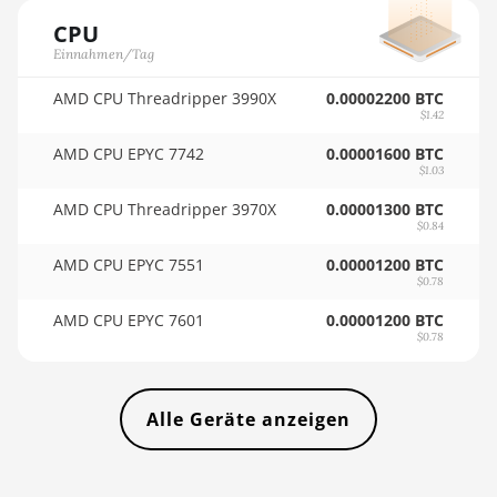
(20Gh)
CPU
🏳ㅤ TMT - m
Einnahmen/Tag
BITMAIN AntMiner L11 Hyd.
🇹🇳ㅤ TND - DT
2U (33Gh)
AMD CPU Threadripper 3990X
0.00002200 BTC
🇹🇷ㅤ TRY - TL
$1.42
BITMAIN AntMiner L11 Hyd.
6U (33Gh)
AMD CPU EPYC 7742
0.00001600 BTC
🇹🇹ㅤ TTD - TT$
$1.03
BITMAIN AntMiner L11 Pro
🇹🇼ㅤ TWD - NT$
AMD CPU Threadripper 3970X
0.00001300 BTC
(21Gh)
$0.84
🇹🇿ㅤ TZS - TSh
BITMAIN AntMiner L3 ++
AMD CPU EPYC 7551
0.00001200 BTC
🇺🇦ㅤ UAH - ₴
$0.78
BITMAIN AntMiner L3+
AMD CPU EPYC 7601
🇺🇬ㅤ UGX - USh
0.00001200 BTC
BITMAIN AntMiner L7
$0.78
🇺🇾ㅤ UYU - $U
BITMAIN AntMiner L9 (16Gh)
🇺🇿ㅤ UZS
Alle Geräte anzeigen
BITMAIN AntMiner L9 (17Gh)
🏳ㅤ VES - Bs.S
BITMAIN AntMiner L9 Hyd
2U (27Gh)
🇻🇳ㅤ VND - ₫