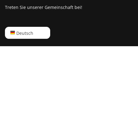
ElphaPex DG2+
Treten Sie unserer Gemeinschaft bei!
FusionSilicon X2
FusionSilicon X7
English
Deutsch
Goldshell AL-BOX
Русский
Goldshell AL-BOX II
中文
Goldshell AL-BOX II Plus
Deutsch
Goldshell CK Lite
Português
Goldshell CK-BOX
Español
Goldshell CK-BOX II
Français
Goldshell CK5
日本語
Goldshell CK6
Goldshell CK6-SE