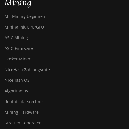
Mining
BITMAIN Antminer T19
Hydro (158Th)
Mit Mining beginnen
BITMAIN Antminer T21
Mining mit CPU/GPU
(190TH)
ASIC Mining
Baikal BK-G28
ASIC-Firmware
Baikal Giant X10
Docker Miner
Baikal Giant+
NiceHash Zahlungsrate
Bitdeer SealMiner A2
NiceHash OS
Bitdeer SealMiner A2 Hyd
Algorithmus
Bitdeer SealMiner A2 Pro Air
Rentabilitätsrechner
Bitdeer SealMiner A2 Pro
Hyd
Mining-Hardware
Bitdeer SealMiner A3 Air
Stratum Generator