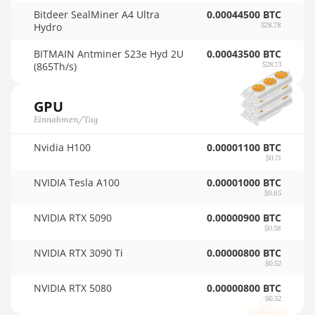
Bitdeer SealMiner A4 Ultra
0.00044500 BTC
🏳ㅤ SCR - SR
BITMAIN AntMiner D3
Hydro
$28.78
🇸🇩ㅤ SDG
BITMAIN AntMiner D5
BITMAIN Antminer S23e Hyd 2U
0.00043500 BTC
(865Th/s)
$28.13
🇸🇪ㅤ SEK
BITMAIN AntMiner K5
🇸🇬ㅤ SGD - S$
BITMAIN AntMiner K7
GPU
Einnahmen/Tag
🏳ㅤ SHP - £
BITMAIN AntMiner KA3
Nvidia H100
0.00001100 BTC
🇸🇱ㅤ SLL - Le
BITMAIN AntMiner KS3
$0.71
(8.3TH)
🇸🇴ㅤ SOS - Ssh
NVIDIA Tesla A100
0.00001000 BTC
BITMAIN AntMiner KS3
$0.65
🏳ㅤ SRD - $
(9.4TH)
NVIDIA RTX 5090
0.00000900 BTC
$0.58
🇸🇾ㅤ SYP - SY£
BITMAIN AntMiner KS5
NVIDIA RTX 3090 Ti
0.00000800 BTC
🇸🇿ㅤ SZL - L
BITMAIN AntMiner KS5 Pro
$0.52
🇹🇭ㅤ THB - ฿
BITMAIN AntMiner KS7
NVIDIA RTX 5080
0.00000800 BTC
$0.52
🇹🇭ㅤ TJS - ЅМ
BITMAIN AntMiner L11