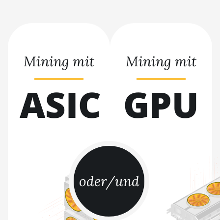
BITMAIN AntMiner S21 XP+
Hyd (500Th)
BITMAIN AntMiner S21+
(216Th)
Mining mit
Mining mit
BITMAIN AntMiner S21+ Hyd
(319Th)
ASIC
GPU
BITMAIN AntMiner S21e XP
Hyd (430Th)
BITMAIN AntMiner S21e XP
Hyd 3U (860Th)
BITMAIN AntMiner S21j XP
Hyd (495Th/s)
oder/und
BITMAIN AntMiner S9
BITMAIN AntMiner S9 SE
BITMAIN AntMiner S9i