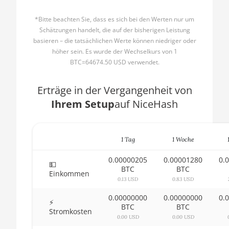
AMD CPU Ryzen 5 2600X
🇧🇬ㅤ BGN
*Bitte beachten Sie, dass es sich bei den Werten nur um
AMD CPU Ryzen 5 3500X
Schätzungen handelt, die auf der bisherigen Leistung
🇧🇭ㅤ BHD - BD
basieren – die tatsächlichen Werte können niedriger oder
AMD CPU Ryzen 5 3600
höher sein. Es wurde der Wechselkurs von 1
🇧🇮ㅤ BIF - FBu
BTC=64674.50 USD verwendet.
AMD CPU Ryzen 5 3600X
🇧🇲ㅤ BMD - $
AMD CPU Ryzen 5 3600XT
Erträge in der Vergangenheit von
🇧🇳ㅤ BND - BN$
Ihrem Setup
auf NiceHash
AMD CPU Ryzen 5 5600X
🇧🇴ㅤ BOB - Bs
AMD CPU Ryzen 5 7600X
🇧🇷ㅤ BRL - R$
1 Tag
1 Woche
AMD CPU Ryzen 7 1700
🏳ㅤ BSD - B$
0.00000205
0.00001280
0.
AMD CPU Ryzen 7 1700X
💵
🇧🇹ㅤ BTN - Nu.
BTC
BTC
Einkommen
AMD CPU Ryzen 7 1800X
0.13 USD
0.83 USD
🇧🇼ㅤ BWP
0.00000000
0.00000000
0.
AMD CPU Ryzen 7 2700
⚡
🇧🇾ㅤ BYN
BTC
BTC
Stromkosten
AMD CPU Ryzen 7 2700X
0.00 USD
0.00 USD
🇧🇿ㅤ BZD - BZ$