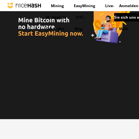
Mining
EasyMining
Live-
Anmelden
Marktplatz
OTC-
Sie sich uns 
Geschäfte
Blog
Mehr