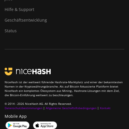
DesiweMiner K10Pro
Hilfe & Support
DesiweMiner K10Ultra
Geschäftsentwicklung
DesiweMiner K9S
Status
Ebang Ebit E12
Ebang Ebit E12+
ElphaPex DG 1
ElphaPex DG 1 Lite
ElphaPex DG 1+
NiceHash ist der weltweit führende Hashrate-Marktplatz und einer der bekanntesten
Namen in der Kryptowährungsbranche. Als auf Bitcoin fokussierte Plattform bietet
ElphaPex DG 1S
NiceHash ein komplettes Ökosystem aus Mining-, Hashrate-Lösungen mit dem Ziel,
die Bitcoin-Einführung weltweit zu beschleunigen.
ElphaPex DG Home 1
© 2014 - 2026 NiceHash AG. All Rights Reserved.
Datenschutzbestimmungen
|
Allgemeine Geschäftsftsbedingungen
|
Kontakt
ElphaPex DG Hydro 1
Mobile App
ElphaPex DG2