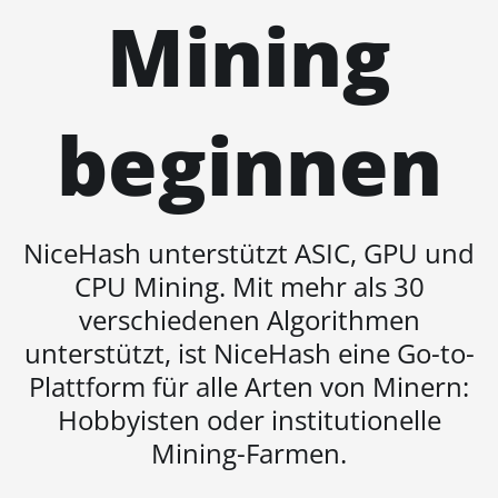
Mining
BITMAIN AntMiner S19j
Pro++ (125Th)
BITMAIN AntMiner S21
(200Th)
beginnen
BITMAIN AntMiner S21 Hyd.
(335Th)
BITMAIN AntMiner S21
NiceHash unterstützt ASIC, GPU und
Immersion (301Th)
CPU Mining. Mit mehr als 30
BITMAIN AntMiner S21 Pro
verschiedenen Algorithmen
BITMAIN AntMiner S21 XP
unterstützt, ist NiceHash eine Go-to-
(270Th)
Plattform für alle Arten von Minern:
BITMAIN AntMiner S21 XP
Hobbyisten oder institutionelle
Hyd (473Th)
Mining-Farmen.
BITMAIN AntMiner S21 XP
Immersion (300Th)