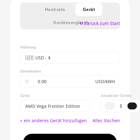
Hashrate
Gerät
Gerätevergleich
⟲ Zurück zum Start
Währung
🇺🇸ㅤ USD - $
🇪🇺ㅤ EUR - €
Stromkosten
🇺🇸ㅤ USD - $
🤑
USD/kWH
🇨🇳ㅤ CNY - CN¥
Gerät
Anzahl der Geräte
🇬🇧ㅤ GBP - £
AMD Vega Frontier Edition
🇷🇺ㅤ RUB
BITMAIN AntMiner S17e
+ ein anderes Gerät hinzufügen
Alles löschen
(64Th)
- - -
AMD CPU EPYC 7302
🇦🇪ㅤ AED