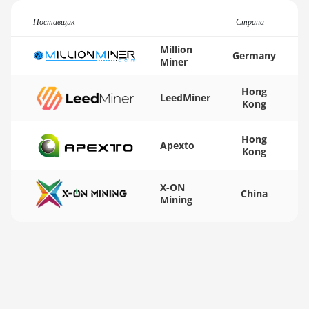
(140Th)
Поставщик
Страна
BITMAIN AntMiner S19 XP
Million
Hyd 3U (512Th)
Germany
Miner
BITMAIN AntMiner S19
XP+ Hyd (279Th)
Hong
LeedMiner
Kong
BITMAIN AntMiner S19j
Pro (100Th)
Hong
Apexto
Kong
BITMAIN AntMiner S19j
Pro (104Th)
X-ON
China
BITMAIN AntMiner S19j
Mining
Pro+ (120Th)
BITMAIN AntMiner S19j
Pro++ (125Th)
BITMAIN AntMiner S21
(200Th)