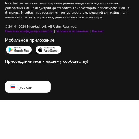
NiceHash является ведущим мировым рынком мощности и одним из самых
ElphaPex DG 1+
узнаваемых имен в индустрии криптовалют. Как платформа, ориентированная на
биткоины, NiceHash предоставляет полную экосистему решений для майнинга и
мощности с целью ускорить внедрение биткоинов во всем мире.
ElphaPex DG 1S
© 2014 - 2026 NiceHash AG. All Rights Reserved.
ElphaPex DG Home 1
Политика конфиденциальности
|
Условия и положения
|
Контакт
Мобильное приложение
ElphaPex DG Hydro 1
ElphaPex DG2
Присоединяйтесь к нашему сообществу!
ElphaPex DG2+
FusionSilicon X2
English
Русский
FusionSilicon X7
Русский
Goldshell AL-BOX
中文
Goldshell AL-BOX II
Deutsch
Goldshell AL-BOX II Plus
Português
Goldshell CK Lite