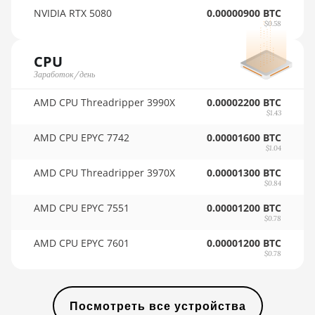
🇺🇾ㅤ UYU - $U
BITMAIN AntMiner L3 ++
NVIDIA RTX 5080
0.00000900 BTC
$0.58
🇺🇿ㅤ UZS
BITMAIN AntMiner L3+
🏳ㅤ VES - Bs.S
CPU
BITMAIN AntMiner L7
Заработок/день
🇻🇳ㅤ VND - ₫
BITMAIN AntMiner L9
AMD CPU Threadripper 3990X
0.00002200 BTC
(16Gh)
🇻🇺ㅤ VUV - Vt
$1.43
BITMAIN AntMiner L9
🏳ㅤ WST - WS$
AMD CPU EPYC 7742
0.00001600 BTC
(17Gh)
$1.04
🇨🇫ㅤ XAF - FCFA
BITMAIN AntMiner L9 Hyd
AMD CPU Threadripper 3970X
0.00001300 BTC
2U (27Gh)
$0.84
🇦🇬ㅤ XCD - $
AMD CPU EPYC 7551
0.00001200 BTC
BITMAIN AntMiner S11
🏳ㅤ XDR - SDR
$0.78
BITMAIN AntMiner S15
🇨🇮ㅤ XOF - CFA
AMD CPU EPYC 7601
0.00001200 BTC
$0.78
BITMAIN AntMiner S17
🇵🇫ㅤ XPF - Fr
BITMAIN AntMiner S17
🇾🇪ㅤ YER - YR
(53Th)
Посмотреть все устройства