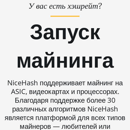
BITMAIN AntMiner S21
У вас есть хэшрейт?
Hyd. (335Th)
Запуск
BITMAIN AntMiner S21
Immersion (301Th)
BITMAIN AntMiner S21
Pro
майнинга
BITMAIN AntMiner S21 XP
(270Th)
BITMAIN AntMiner S21 XP
Hyd (473Th)
NiceHash поддерживает майнинг на
BITMAIN AntMiner S21 XP
ASIC, видеокартах и процессорах.
Immersion (300Th)
Благодаря поддержке более 30
BITMAIN AntMiner S21
различных алгоритмов NiceHash
XP+ Hyd (500Th)
является платформой для всех типов
BITMAIN AntMiner S21+
майнеров — любителей или
(216Th)