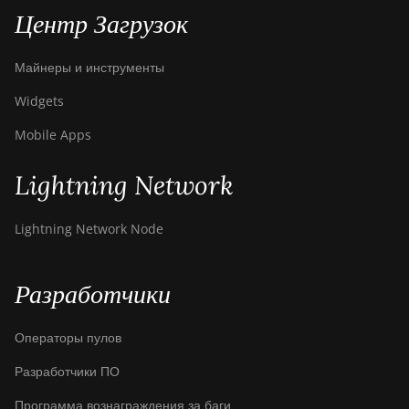
Canaan Avalon A1566
Центр Загрузок
Canaan Avalon A1566I
Майнеры и инструменты
Canaan Avalon A15XP-
206T
Widgets
Canaan Avalon A16
Mobile Apps
(282Th)
Canaan Avalon A16XP
Lightning Network
(300Th)
Lightning Network Node
Canaan Avalon Made
A1346
Canaan Avalon Made
Разработчики
A1366
Canaan Avalon Made
Операторы пулов
A1446
Разработчики ПО
Canaan Avalon Made
Программа вознаграждения за баги
A1466