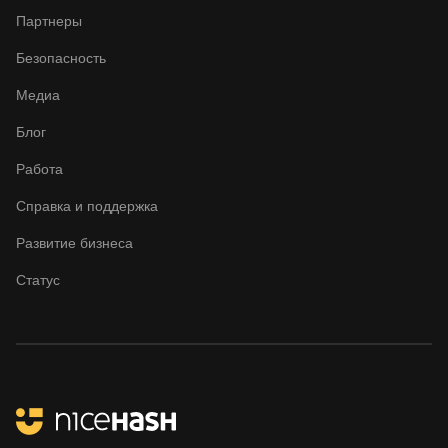
Canaan Creative Avalon
Партнеры
1166 Pro
Безопасность
Canaan Creative Avalon
1246
Медиа
Canaan Creative Avalon 7
Блог
Canaan Creative Avalon
Работа
921
Справка и поддержка
DesiweMiner K10Pro
Развитие бизнеса
DesiweMiner K10Ultra
Статус
DesiweMiner K9S
Ebang Ebit E12
Ebang Ebit E12+
ElphaPex DG 1
ElphaPex DG 1 Lite