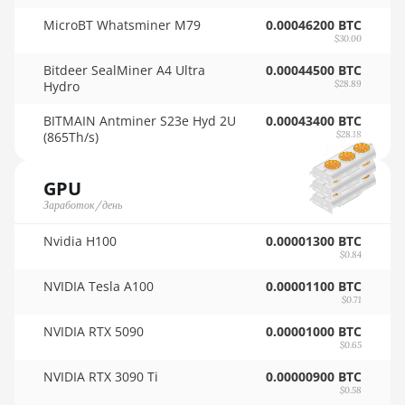
(8.3TH)
🇸🇾ㅤ SYP - SY£
MicroBT Whatsminer M79
0.00046200 BTC
BITMAIN AntMiner KS3
$30.00
🇸🇿ㅤ SZL - L
(9.4TH)
Bitdeer SealMiner A4 Ultra
0.00044500 BTC
🇹🇭ㅤ THB - ฿
Hydro
$28.89
BITMAIN AntMiner KS5
🇹🇭ㅤ TJS - ЅМ
BITMAIN Antminer S23e Hyd 2U
0.00043400 BTC
BITMAIN AntMiner KS5
(865Th/s)
$28.18
Pro
🏳ㅤ TMT - m
BITMAIN AntMiner KS7
🇹🇳ㅤ TND - DT
GPU
Заработок/день
BITMAIN AntMiner L11
🇹🇷ㅤ TRY - TL
(20Gh)
Nvidia H100
0.00001300 BTC
🇹🇹ㅤ TTD - TT$
$0.84
BITMAIN AntMiner L11
🇹🇼ㅤ TWD - NT$
Hyd. 2U (33Gh)
NVIDIA Tesla A100
0.00001100 BTC
$0.71
🇹🇿ㅤ TZS - TSh
BITMAIN AntMiner L11
NVIDIA RTX 5090
0.00001000 BTC
Hyd. 6U (33Gh)
🇺🇦ㅤ UAH - ₴
$0.65
BITMAIN AntMiner L11
NVIDIA RTX 3090 Ti
🇺🇬ㅤ UGX - USh
0.00000900 BTC
Pro (21Gh)
$0.58