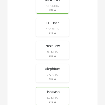
AMD RX 570 16GB
🇰🇿ㅤ KZT
58.5 MH/s
300 W
AMD RX 570 4GB
🇱🇦ㅤ LAK - ₭
AMD RX 570 8GB
ETCHash
🇱🇧ㅤ LBP - LB£
AMD RX 5700 8GB
100 MH/s
🇱🇰ㅤ LKR - SLRs
210 W
AMD RX 5700 XT 8GB
🇱🇷ㅤ LRD - $
AMD RX 580 4GB
NexaPow
🏳ㅤ LSL - M
93 MH/s
AMD RX 580 8GB
250 W
🇱🇹ㅤ LTL - Lt
AMD RX 590 8GB
🇱🇻ㅤ LVL - Ls
Alephium
AMD RX 6500 XT 4GB
🇱🇾ㅤ LYD - LD
2.5 GH/s
150 W
AMD RX 6600 8GB
🇲🇦ㅤ MAD
AMD RX 6600 XT 8GB
FishHash
🇲🇩ㅤ MDL
AMD RX 6650 XT
67 MH/s
🇲🇬ㅤ MGA
210 W