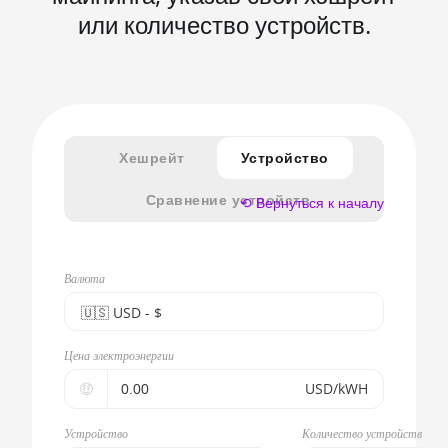
или количество устройств.
Хешрейт
Устройство
Сравнение устройств
⟲ Вернуться к началу
Валюта
🇺🇸ㅤ USD - $
🇪🇺ㅤ EUR - €
Цена электроэнергии
🇺🇸ㅤ USD - $
🤑
USD/kWH
🇨🇳ㅤ CNY - CN¥
Устройство
Количество устройств