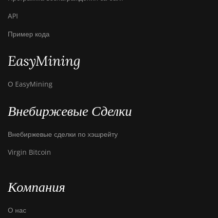
API
Canaan Avalon Mini 3
Пример кода
Canaan Avalon Nano 3
Canaan Avalon Nano 3S
EasyMining
Canaan Avalon Q
О EasyMining
Canaan Avalon Q
Внебиржевые Сделки
Canaan AvalonMiner
1047
Внебиржевые сделки по хэшрейту
Canaan AvalonMiner
1066
Virgin Bitcoin
Canaan Creative Avalon
1126 Pro
Компания
Canaan Creative Avalon
1146 Pro
О нас