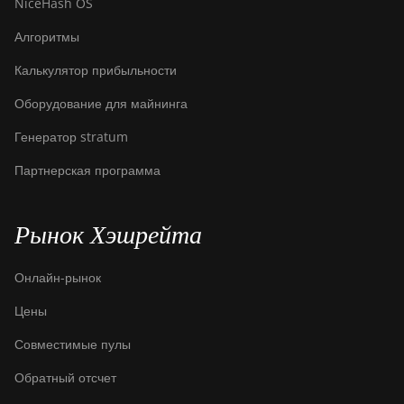
NiceHash OS
Air
Алгоритмы
Bitdeer SealMiner A3 Pro
Hydro
Калькулятор прибыльности
Bitdeer SealMiner A4 Pro
Оборудование для майнинга
Air
Генератор stratum
Bitdeer SealMiner A4 Pro
Hydro
Партнерская программа
Bitdeer SealMiner A4
Ultra Hydro
Рынок Хэшрейта
Bitdeer SealMiner DL1 Air
Онлайн-рынок
Bitdeer SealMiner DL1
Hydro
Цены
Bitmain Antminer AL1
Совместимые пулы
Canaan Avalon A15-194T
Обратный отсчет