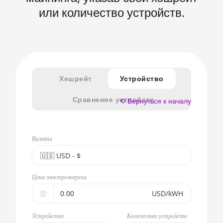
или количество устройств.
Хешрейт
Устройство
Сравнение устройств
⟲ Вернуться к началу
Валюта
🇺🇸ㅤ USD - $
🇪🇺ㅤ EUR - €
Цена электроэнергии
🇺🇸ㅤ USD - $
🤑
USD/kWH
🇨🇳ㅤ CNY - CN¥
Устройство
Количество устройств