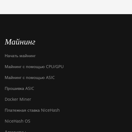
S21 XP+ Hyd
(500Th)
BITMAIN AntMiner
S21+ (216Th)
BITMAIN AntMiner
Майнинг
S21+ Hyd (319Th)
BITMAIN AntMiner
Начать майнинг
S21e XP Hyd
(430Th)
Майнинг с помощью CPU/GPU
BITMAIN AntMiner
Майнинг с помощью ASIC
S21e XP Hyd 3U
Прошивка ASIC
(860Th)
Docker Miner
BITMAIN AntMiner
S21j XP Hyd
Платежная ставка NiceHash
(495Th/s)
NiceHash OS
BITMAIN AntMiner
S9
Алгоритмы