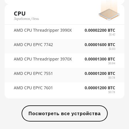
🇺🇾ㅤ UYU - $U
AMD RX 9070
CPU
🇺🇿ㅤ UZS
Заработок/день
AMD RX 9070 GRE
🏳ㅤ VES - Bs.S
AMD CPU Threadripper 3990X
0.00002200 BTC
AMD RX 9070 XT
🇻🇳ㅤ VND - ₫
$1.42
AMD RX Vega 56
🇻🇺ㅤ VUV - Vt
AMD CPU EPYC 7742
0.00001600 BTC
$1.03
AMD RX Vega 64
🏳ㅤ WST - WS$
AMD CPU Threadripper 3970X
0.00001300 BTC
AMD Radeon Pro
$0.84
🇨🇫ㅤ XAF - FCFA
VII
AMD CPU EPYC 7551
0.00001200 BTC
🇦🇬ㅤ XCD - $
$0.78
AMD Radeon VII
🏳ㅤ XDR - SDR
AMD CPU EPYC 7601
0.00001200 BTC
AMD Vega Frontier
$0.78
Edition
🇨🇮ㅤ XOF - CFA
Auradine Teraflux
🇵🇫ㅤ XPF - Fr
AH3880
Посмотреть все устройства
🇾🇪ㅤ YER - YR
Auradine Teraflux