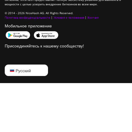
мощности с целью ускорить внедрение биткоинов во всем мире.
BITMAIN Antminer
T19 Hydro (158Th)
© 2014 - 2026 NiceHash AG. All Rights Reserved.
Политика конфиденциальности
|
Условия и положения
|
Контакт
BITMAIN Antminer
Мобильное приложение
T21 (190TH)
Baikal BK-G28
Присоединяйтесь к нашему сообществу!
Baikal Giant X10
Baikal Giant+
English
Русский
Bitdeer SealMiner
A2
Русский
Bitdeer SealMiner
中文
A2 Hyd
Deutsch
Bitdeer SealMiner
A2 Pro Air
Português
Bitdeer SealMiner
Español
A2 Pro Hyd