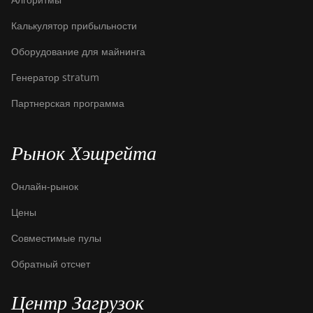
BITMAIN AntMiner
Калькулятор прибыльности
S9 SE
Оборудование для майнинга
BITMAIN AntMiner
S9i
Генератор stratum
BITMAIN AntMiner
Партнерская программа
S9j
BITMAIN AntMiner
Рынок Хэшрейта
S9k
BITMAIN AntMiner
Онлайн-рынок
T15
Цены
BITMAIN AntMiner
Совместимые пулы
T17
Обратный отсчет
BITMAIN AntMiner
T17+
Центр Загрузок
BITMAIN AntMiner