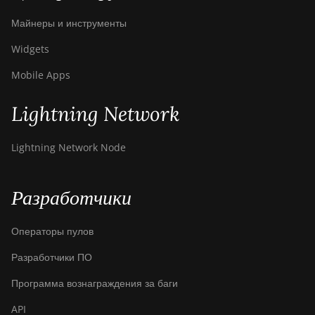
T17e
Майнеры и инструменты
BITMAIN AntMiner
T9+
Widgets
BITMAIN AntMiner
Mobile Apps
Z11
Lightning Network
BITMAIN AntMiner
Z11e
Lightning Network Node
BITMAIN AntMiner
Z11j
Разработчики
BITMAIN AntMiner
Z15
Операторы пулов
BITMAIN AntMiner
Z15 Pro
Разработчики ПО
BITMAIN AntMiner
Программа вознаграждения за баги
Z15e
API