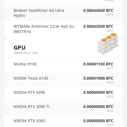
$29.88
🇸🇾ㅤ SYP - SY£
AMD RX 6800 XT
Bitdeer SealMiner A4 Ultra
0.00044500 BTC
🇸🇿ㅤ SZL - L
16GB
Hydro
$28.78
🇹🇭ㅤ THB - ฿
AMD RX 6900 XT
BITMAIN Antminer S23e Hyd 2U
0.00043500 BTC
16GB
(865Th/s)
$28.13
🇹🇭ㅤ TJS - ЅМ
AMD RX 6950 XT
🏳ㅤ TMT - m
GPU
AMD RX 7600
Заработок/день
🇹🇳ㅤ TND - DT
AMD RX 7600 XT
Nvidia H100
0.00001100 BTC
🇹🇷ㅤ TRY - TL
$0.71
AMD RX 7700 XT
🇹🇹ㅤ TTD - TT$
NVIDIA Tesla A100
0.00001000 BTC
AMD RX 7800 XT
$0.65
🇹🇼ㅤ TWD - NT$
NVIDIA RTX 5090
0.00000900 BTC
AMD RX 7900 GRE
🇹🇿ㅤ TZS - TSh
$0.58
AMD RX 7900 XT
NVIDIA RTX 3090 Ti
0.00000800 BTC
🇺🇦ㅤ UAH - ₴
20GB
$0.52
🇺🇬ㅤ UGX - USh
AMD RX 7900 XTX
NVIDIA RTX 5080
0.00000800 BTC
$0.52
24GB