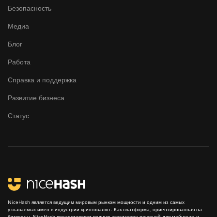
Безопасность
BITMAIN Antminer
S19k Pro (120Th)
Медиа
BITMAIN Antminer
Блог
S23 (580Th)
Работа
BITMAIN Antminer
S23 Hyd. (580Th)
Справка и поддержка
BITMAIN Antminer
Развитие бизнеса
S23 Hyd. 3U
(1.16Ph)
Статус
BITMAIN Antminer
S23 Imm. (442Th)
BITMAIN Antminer
S23e Hyd 2U
(865Th/s)
BITMAIN Antminer
NiceHash является ведущим мировым рынком мощности и одним из самых
T19 Hydro (145Th)
узнаваемых имен в индустрии криптовалют. Как платформа, ориентированная на
биткоины, NiceHash предоставляет полную экосистему решений для майнинга и