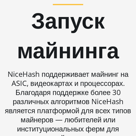
L11 (20Gh)
Запуск
BITMAIN AntMiner
L11 Hyd. 2U (33Gh)
BITMAIN AntMiner
майнинга
L11 Hyd. 6U (33Gh)
BITMAIN AntMiner
L11 Pro (21Gh)
BITMAIN AntMiner
NiceHash поддерживает майнинг на
L3 ++
ASIC, видеокартах и процессорах.
BITMAIN AntMiner
Благодаря поддержке более 30
L3+
различных алгоритмов NiceHash
BITMAIN AntMiner
является платформой для всех типов
L7
майнеров — любителей или
BITMAIN AntMiner
институциональных ферм для
L9 (16Gh)