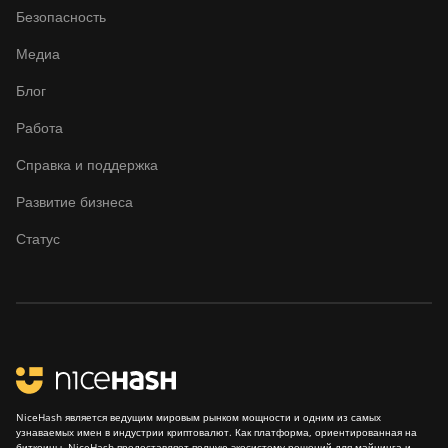
Безопасность
BITMAIN Antminer
S19k Pro (120Th)
Медиа
BITMAIN Antminer
Блог
S23 (580Th)
Работа
BITMAIN Antminer
S23 Hyd. (580Th)
Справка и поддержка
BITMAIN Antminer
Развитие бизнеса
S23 Hyd. 3U
(1.16Ph)
Статус
BITMAIN Antminer
S23 Imm. (442Th)
BITMAIN Antminer
S23e Hyd 2U
(865Th/s)
BITMAIN Antminer
NiceHash является ведущим мировым рынком мощности и одним из самых
T19 Hydro (145Th)
узнаваемых имен в индустрии криптовалют. Как платформа, ориентированная на
биткоины, NiceHash предоставляет полную экосистему решений для майнинга и