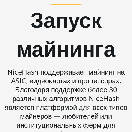
L11 (20Gh)
Запуск
BITMAIN AntMiner
L11 Hyd. 2U (33Gh)
BITMAIN AntMiner
майнинга
L11 Hyd. 6U (33Gh)
BITMAIN AntMiner
L11 Pro (21Gh)
BITMAIN AntMiner
NiceHash поддерживает майнинг на
L3 ++
ASIC, видеокартах и процессорах.
BITMAIN AntMiner
Благодаря поддержке более 30
L3+
различных алгоритмов NiceHash
BITMAIN AntMiner
является платформой для всех типов
L7
майнеров — любителей или
BITMAIN AntMiner
институциональных ферм для
L9 (16Gh)