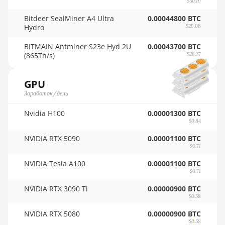
$30.19
🇸🇾ㅤ SYP - SY£
AMD RX 6800 XT
Bitdeer SealMiner A4 Ultra
0.00044800 BTC
🇸🇿ㅤ SZL - L
16GB
Hydro
$29.08
🇹🇭ㅤ THB - ฿
AMD RX 6900 XT
BITMAIN Antminer S23e Hyd 2U
0.00043700 BTC
16GB
(865Th/s)
$28.37
🇹🇭ㅤ TJS - ЅМ
AMD RX 6950 XT
🏳ㅤ TMT - m
GPU
AMD RX 7600
Заработок/день
🇹🇳ㅤ TND - DT
AMD RX 7600 XT
Nvidia H100
0.00001300 BTC
🇹🇷ㅤ TRY - TL
$0.84
AMD RX 7700 XT
🇹🇹ㅤ TTD - TT$
NVIDIA RTX 5090
0.00001100 BTC
AMD RX 7800 XT
$0.71
🇹🇼ㅤ TWD - NT$
NVIDIA Tesla A100
0.00001100 BTC
AMD RX 7900 GRE
🇹🇿ㅤ TZS - TSh
$0.71
AMD RX 7900 XT
NVIDIA RTX 3090 Ti
0.00000900 BTC
🇺🇦ㅤ UAH - ₴
20GB
$0.58
🇺🇬ㅤ UGX - USh
AMD RX 7900 XTX
NVIDIA RTX 5080
0.00000900 BTC
$0.58
24GB