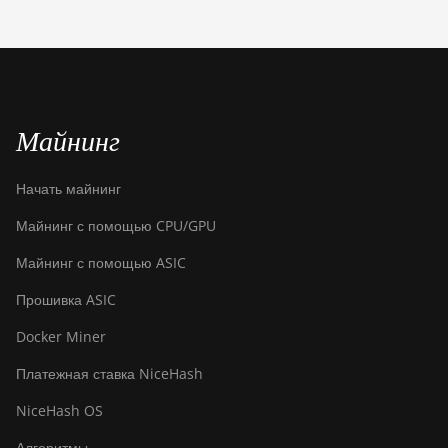
S21 XP+ Hyd
(500Th)
BITMAIN AntMiner
S21+ (216Th)
BITMAIN AntMiner
Майнинг
S21+ Hyd (319Th)
BITMAIN AntMiner
Начать майнинг
S21e XP Hyd
(430Th)
Майнинг с помощью CPU/GPU
BITMAIN AntMiner
Майнинг с помощью ASIC
S21e XP Hyd 3U
Прошивка ASIC
(860Th)
Docker Miner
BITMAIN AntMiner
S21j XP Hyd
Платежная ставка NiceHash
(495Th/s)
NiceHash OS
BITMAIN AntMiner
S9
Алгоритмы