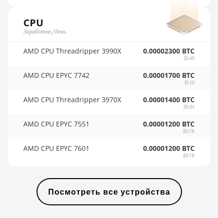
🇺🇾ㅤ UYU - $U
AMD RX 9070
CPU
🇺🇿ㅤ UZS
Заработок/день
AMD RX 9070 GRE
🏳ㅤ VES - Bs.S
AMD CPU Threadripper 3990X
0.00002300 BTC
AMD RX 9070 XT
🇻🇳ㅤ VND - ₫
$1.49
AMD RX Vega 56
🇻🇺ㅤ VUV - Vt
AMD CPU EPYC 7742
0.00001700 BTC
$1.10
AMD RX Vega 64
🏳ㅤ WST - WS$
AMD CPU Threadripper 3970X
0.00001400 BTC
AMD Radeon Pro
$0.91
🇨🇫ㅤ XAF - FCFA
VII
AMD CPU EPYC 7551
0.00001200 BTC
🇦🇬ㅤ XCD - $
$0.78
AMD Radeon VII
🏳ㅤ XDR - SDR
AMD CPU EPYC 7601
0.00001200 BTC
AMD Vega Frontier
$0.78
Edition
🇨🇮ㅤ XOF - CFA
Auradine Teraflux
🇵🇫ㅤ XPF - Fr
AH3880
Посмотреть все устройства
🇾🇪ㅤ YER - YR
Auradine Teraflux