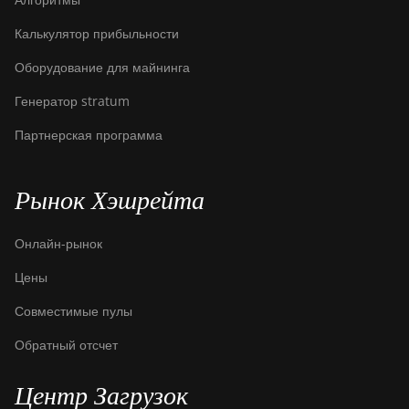
BITMAIN AntMiner
Калькулятор прибыльности
S9 SE
Оборудование для майнинга
BITMAIN AntMiner
S9i
Генератор stratum
BITMAIN AntMiner
Партнерская программа
S9j
BITMAIN AntMiner
Рынок Хэшрейта
S9k
BITMAIN AntMiner
Онлайн-рынок
T15
Цены
BITMAIN AntMiner
Совместимые пулы
T17
Обратный отсчет
BITMAIN AntMiner
T17+
Центр Загрузок
BITMAIN AntMiner