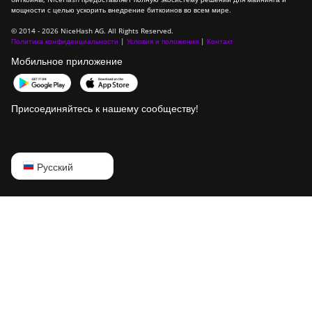
мощности с целью ускорить внедрение биткоинов во всем мире.
BITMAIN Antminer
T19 Hydro (158Th)
© 2014 - 2026 NiceHash AG. All Rights Reserved.
Политика конфиденциальности
|
Условия и положения
|
Контакт
BITMAIN Antminer
Мобильное приложение
T21 (190TH)
Baikal BK-G28
Присоединяйтесь к нашему сообществу!
Baikal Giant X10
Baikal Giant+
English
Русский
Bitdeer SealMiner
A2
Русский
Bitdeer SealMiner
中文
A2 Hyd
Deutsch
Bitdeer SealMiner
A2 Pro Air
Português
Bitdeer SealMiner
Español
A2 Pro Hyd