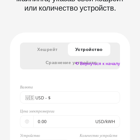
или количество устройств.
Хешрейт
Устройство
Сравнение устройств
⟲ Вернуться к началу
Валюта
🇺🇸ㅤ USD - $
🇪🇺ㅤ EUR - €
Цена электроэнергии
🇺🇸ㅤ USD - $
🤑
USD/kWH
🇨🇳ㅤ CNY - CN¥
Устройство
Количество устройств