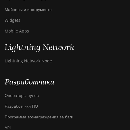
T17e
Майнеры и инструменты
BITMAIN AntMiner
T9+
Widgets
BITMAIN AntMiner
Mobile Apps
Z11
Lightning Network
BITMAIN AntMiner
Z11e
Lightning Network Node
BITMAIN AntMiner
Z11j
Разработчики
BITMAIN AntMiner
Z15
Операторы пулов
BITMAIN AntMiner
Z15 Pro
Разработчики ПО
BITMAIN AntMiner
Программа вознаграждения за баги
Z15e
API