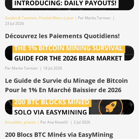
S19j Pro++ (125Th)
BITMAIN AntMiner
Guides & Tutoriels
,
Produit Mises à jour
|
Par Marko Tarman
|
23 Jul 2026
S21 (200Th)
Découvrez les Paiements Quotidiens!
BITMAIN AntMiner
S21 Hyd. (335Th)
BITMAIN AntMiner
S21 Immersion
(301Th)
Par Marko Tarman
|
18 Jul 2026
BITMAIN AntMiner
Le Guide de Survie du Minage de Bitcoin
S21 Pro
Pour le 1% En Marché Baissier de 2026
BITMAIN AntMiner
S21 XP (270Th)
BITMAIN AntMiner
S21 XP Hyd (473Th)
Actualités
,
presse
|
Par Ana Kovačič
|
2 Jul 2026
BITMAIN AntMiner
200 Blocs BTC Minés via EasyMining
S21 XP Immersion