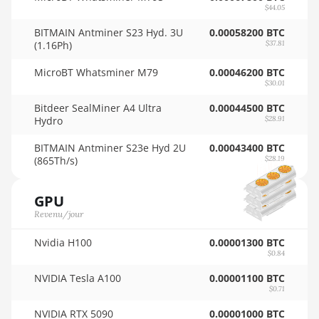
12GB
🇸🇴ㅤ SOS - Ssh
$44.05
AMD RX 6800
🏳ㅤ SRD - $
BITMAIN Antminer S23 Hyd. 3U
0.00058200 BTC
16GB
(1.16Ph)
$37.81
🇸🇾ㅤ SYP - SY£
AMD RX 6800 XT
MicroBT Whatsminer M79
0.00046200 BTC
🇸🇿ㅤ SZL - L
16GB
$30.01
Bitdeer SealMiner A4 Ultra
🇹🇭ㅤ THB - ฿
0.00044500 BTC
AMD RX 6900 XT
Hydro
$28.91
16GB
🇹🇭ㅤ TJS - ЅМ
BITMAIN Antminer S23e Hyd 2U
0.00043400 BTC
AMD RX 6950 XT
(865Th/s)
🏳ㅤ TMT - m
$28.19
AMD RX 7600
🇹🇳ㅤ TND - DT
GPU
AMD RX 7600 XT
🇹🇷ㅤ TRY - TL
Revenu/jour
AMD RX 7700 XT
🇹🇹ㅤ TTD - TT$
Nvidia H100
0.00001300 BTC
$0.84
AMD RX 7800 XT
🇹🇼ㅤ TWD - NT$
NVIDIA Tesla A100
0.00001100 BTC
AMD RX 7900 GRE
$0.71
🇹🇿ㅤ TZS - TSh
AMD RX 7900 XT
NVIDIA RTX 5090
0.00001000 BTC
🇺🇦ㅤ UAH - ₴