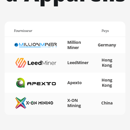
D5
BITMAIN AntMiner
K5
BITMAIN AntMiner
Fournisseur
Pays
K7
Million
Germany
BITMAIN AntMiner
Miner
KA3
Hong
LeedMiner
BITMAIN AntMiner
Kong
KS3 (8.3TH)
Hong
BITMAIN AntMiner
Apexto
Kong
KS3 (9.4TH)
BITMAIN AntMiner
X-ON
China
KS5
Mining
BITMAIN AntMiner
KS5 Pro