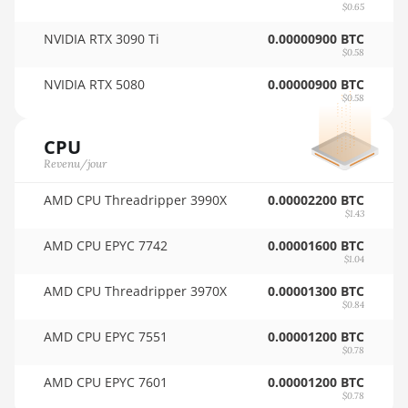
20GB
$0.65
🇺🇬ㅤ UGX - USh
NVIDIA RTX 3090 Ti
0.00000900 BTC
AMD RX 7900 XTX
$0.58
24GB
🇺🇾ㅤ UYU - $U
NVIDIA RTX 5080
0.00000900 BTC
AMD RX 9070
🇺🇿ㅤ UZS
$0.58
AMD RX 9070 GRE
🏳ㅤ VES - Bs.S
CPU
AMD RX 9070 XT
Revenu/jour
🇻🇳ㅤ VND - ₫
AMD RX Vega 56
AMD CPU Threadripper 3990X
0.00002200 BTC
🇻🇺ㅤ VUV - Vt
$1.43
AMD RX Vega 64
🏳ㅤ WST - WS$
AMD CPU EPYC 7742
0.00001600 BTC
AMD Radeon Pro
$1.04
🇨🇫ㅤ XAF - FCFA
VII
AMD CPU Threadripper 3970X
0.00001300 BTC
🇦🇬ㅤ XCD - $
$0.84
AMD Radeon VII
AMD CPU EPYC 7551
🏳ㅤ XDR - SDR
0.00001200 BTC
AMD Vega Frontier
$0.78
Edition
🇨🇮ㅤ XOF - CFA
AMD CPU EPYC 7601
0.00001200 BTC
$0.78
Auradine Teraflux
🇵🇫ㅤ XPF - Fr