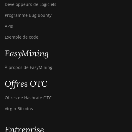
BITMAIN AntMiner
Développeurs de Logiciels
Z15e
Programme Bug Bounty
BITMAIN AntMiner
APIs
Z15j
Exemple de code
BITMAIN Antminer
S19 Hyd. (152Th)
EasyMining
BITMAIN Antminer
S19 Hydro (158Th)
À propos de EasyMining
BITMAIN Antminer
S19 XP Hyd (255Th)
Offres OTC
BITMAIN Antminer
S19j (100TH)
Offres de Hashrate OTC
BITMAIN Antminer
Virgin Bitcoins
S19j (90Th)
BITMAIN Antminer
Entreprise
S19j Pro (96Th)