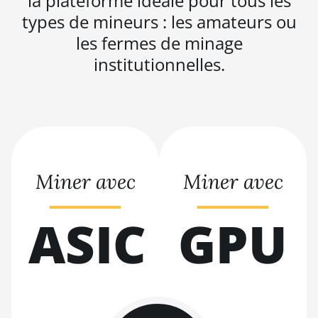
la plateforme idéale pour tous les
BITMAIN AntMiner
types de mineurs : les amateurs ou
L9 (16Gh)
les fermes de minage
BITMAIN AntMiner
institutionnelles.
L9 (17Gh)
BITMAIN AntMiner
L9 Hyd 2U (27Gh)
BITMAIN AntMiner
S11
Miner avec
Miner avec
BITMAIN AntMiner
S15
ASIC
GPU
BITMAIN AntMiner
S17
BITMAIN AntMiner
S17 (53Th)
BITMAIN AntMiner
S17 Pro