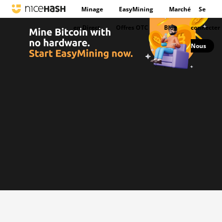
Minage
EasyMining
Marché
Se
en Direct
Offres OTC
Blog
connecter
Nous