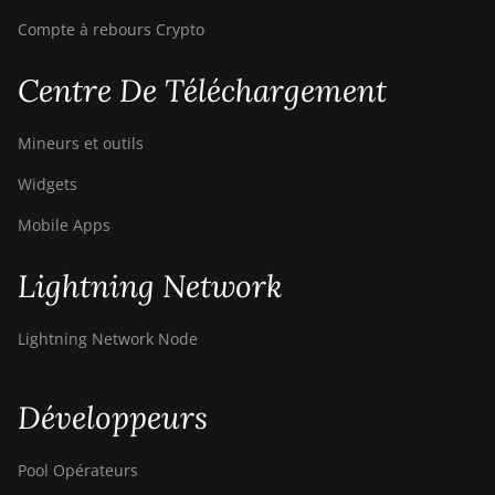
T17+
Compte à rebours Crypto
BITMAIN AntMiner
Centre De Téléchargement
T17e
BITMAIN AntMiner
Mineurs et outils
T9+
Widgets
BITMAIN AntMiner
Z11
Mobile Apps
BITMAIN AntMiner
Lightning Network
Z11e
BITMAIN AntMiner
Lightning Network Node
Z11j
BITMAIN AntMiner
Z15
Développeurs
BITMAIN AntMiner
Z15 Pro
Pool Opérateurs