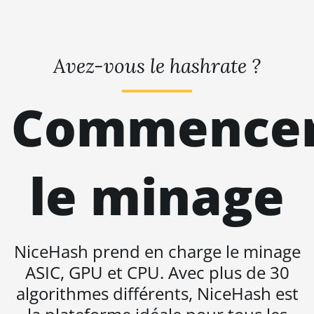
BITMAIN AntMiner
KS7
BITMAIN AntMiner
L11 (20Gh)
Avez-vous le hashrate ?
BITMAIN AntMiner
L11 Hyd. 2U (33Gh)
Commence
BITMAIN AntMiner
L11 Hyd. 6U (33Gh)
BITMAIN AntMiner
le minage
L11 Pro (21Gh)
BITMAIN AntMiner
L3 ++
BITMAIN AntMiner
NiceHash prend en charge le minage
L3+
ASIC, GPU et CPU. Avec plus de 30
BITMAIN AntMiner
algorithmes différents, NiceHash est
L7