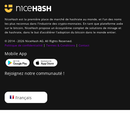
BITMAIN Antminer
T19 Hydro (145Th)
NiceHash est la première place de marché de hashrate au monde, et l'un des noms
les plus reconnus dans l'industrie des crypto-monnaies. En tant que plateforme axée
BITMAIN Antminer
sur le bitcoin, NiceHash propose un écosystème complet de solutions de minage et
T19 Hydro (158Th)
de hashrate, dans le but d’accélérer l’adoption du bitcoin dans le monde entier.
© 2014 - 2026 NiceHash AG. All Rights Reserved.
BITMAIN Antminer
Politique de confidentialité
|
Termes & Conditions
|
Contact
T21 (190TH)
Mobile App
Baikal BK-G28
Baikal Giant X10
Rejoignez notre communauté !
Baikal Giant+
Bitdeer SealMiner
English
A2
Français
Русский
Bitdeer SealMiner
A2 Hyd
中文
Bitdeer SealMiner
Deutsch