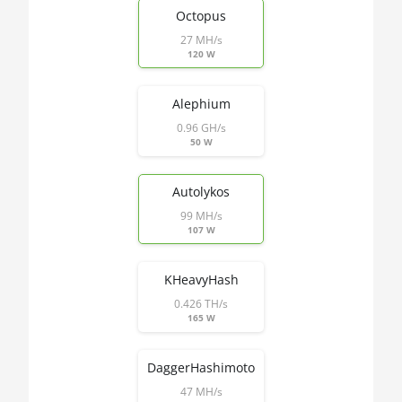
🇲🇩ㅤ MDL
Octopus
AMD RX 6600 8GB
27 MH/s
🇲🇬ㅤ MGA
AMD RX 6600 XT 8GB
120 W
🇲🇰ㅤ MKD
AMD RX 6650 XT
Alephium
🇲🇲ㅤ MMK
AMD RX 6700 10GB
0.96 GH/s
50 W
🏳ㅤ MNT - ₮
AMD RX 6700 XT 12GB
🇲🇴ㅤ MOP - MOP$
AMD RX 6750 XT 12GB
Autolykos
🇲🇺ㅤ MUR - MURs
99 MH/s
AMD RX 6800 16GB
107 W
🏳ㅤ MVR - Rf
AMD RX 6800 XT 16GB
🇲🇼ㅤ MWK - MK
KHeavyHash
AMD RX 6900 XT 16GB
0.426 TH/s
🇲🇽ㅤ MXN - MX$
165 W
AMD RX 6950 XT
🇲🇾ㅤ MYR - RM
AMD RX 7600
DaggerHashimoto
🇳🇦ㅤ NAD - N$
AMD RX 7600 XT
47 MH/s