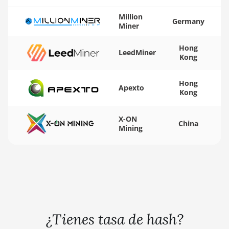
Pro (104Th)
Million
Germany
Miner
BITMAIN AntMiner S19j
Pro+ (120Th)
Hong
LeedMiner
BITMAIN AntMiner S19j
Kong
Pro++ (125Th)
Hong
BITMAIN AntMiner S21
Apexto
Kong
(200Th)
BITMAIN AntMiner S21
X-ON
China
Hyd. (335Th)
Mining
BITMAIN AntMiner S21
Immersion (301Th)
BITMAIN AntMiner S21
Pro
BITMAIN AntMiner S21
XP (270Th)
¿Tienes tasa de hash?