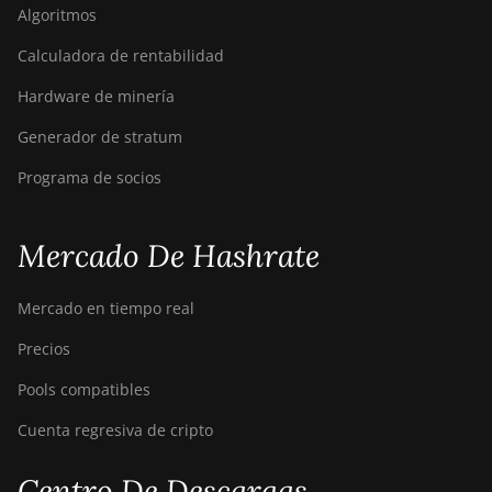
Bitdeer SealMiner A4
Algoritmos
Ultra Hydro
Calculadora de rentabilidad
Bitdeer SealMiner DL1
Hardware de minería
Air
Generador de stratum
Bitdeer SealMiner DL1
Hydro
Programa de socios
Bitmain Antminer AL1
Canaan Avalon A15-194T
Mercado De Hashrate
Canaan Avalon A1566
Mercado en tiempo real
Canaan Avalon A1566I
Precios
Canaan Avalon A15XP-
Pools compatibles
206T
Cuenta regresiva de cripto
Canaan Avalon A16
(282Th)
Centro De Descargas