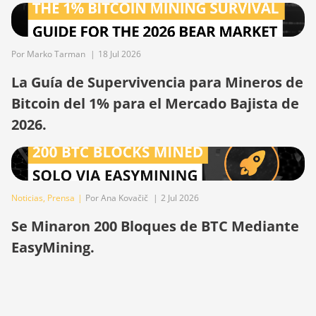
BITMAIN Antminer S23e
Hyd 2U (865Th/s)
Por Marko Tarman
|
18 Jul 2026
BITMAIN Antminer T19
Hydro (145Th)
La Guía de Supervivencia para Mineros de
Bitcoin del 1% para el Mercado Bajista de
BITMAIN Antminer T19
Hydro (158Th)
2026.
BITMAIN Antminer T21
(190TH)
Baikal BK-G28
Noticias
,
Prensa
|
Por Ana Kovačič
|
2 Jul 2026
Baikal Giant X10
Se Minaron 200 Bloques de BTC Mediante
Baikal Giant+
EasyMining.
Bitdeer SealMiner A2
Bitdeer SealMiner A2
Hyd