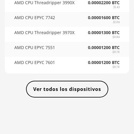
AMD CPU Threadripper 3990X
BITMAIN AntMiner L9
0.00002200 BTC
$1.43
Hyd 2U (27Gh)
🇾🇪ㅤ YER - YR
AMD CPU EPYC 7742
0.00001600 BTC
BITMAIN AntMiner S11
🇿🇦ㅤ ZAR - R
$1.04
BITMAIN AntMiner S15
🇿🇲ㅤ ZMK - ZK
AMD CPU Threadripper 3970X
0.00001300 BTC
$0.84
BITMAIN AntMiner S17
AMD CPU EPYC 7551
0.00001200 BTC
$0.78
BITMAIN AntMiner S17
(53Th)
AMD CPU EPYC 7601
0.00001200 BTC
$0.78
BITMAIN AntMiner S17
Pro
BITMAIN AntMiner S17
Ver todos los dispositivos
Pro (50Th)
BITMAIN AntMiner S17+
BITMAIN AntMiner S19
BITMAIN AntMiner S19
Pro