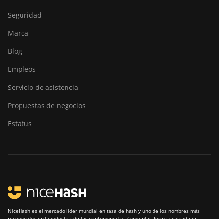
921
Seguridad
DesiweMiner K10Pro
Marca
DesiweMiner K10Ultra
Blog
DesiweMiner K9S
Empleos
Ebang Ebit E12
Servicio de asistencia
Ebang Ebit E12+
Propuestas de negocios
ElphaPex DG 1
Estatus
ElphaPex DG 1 Lite
ElphaPex DG 1+
ElphaPex DG 1S
ElphaPex DG Home 1
ElphaPex DG Hydro 1
NiceHash es el mercado líder mundial en tasa de hash y uno de los nombres más
reconocidos en la industria de las criptomonedas. Como plataforma centrada en