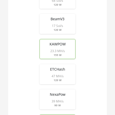
68 Sol/s
🇰🇼ㅤ KWD - KD
120 W
AMD RX 5500 XT 8GB
🇰🇾ㅤ KYD - $
AMD RX 5600
BeamV3
🇰🇿ㅤ KZT
17 Sol/s
AMD RX 5600 XT 6GB
120 W
🇱🇦ㅤ LAK - ₭
AMD RX 570 16GB
🇱🇧ㅤ LBP - LB£
KAWPOW
AMD RX 570 4GB
23.3 MH/s
🇱🇰ㅤ LKR - SLRs
AMD RX 570 8GB
155 W
🇱🇷ㅤ LRD - $
AMD RX 5700 8GB
ETCHash
🏳ㅤ LSL - M
AMD RX 5700 XT 8GB
47 MH/s
120 W
🇱🇹ㅤ LTL - Lt
AMD RX 580 4GB
🇱🇻ㅤ LVL - Ls
AMD RX 580 8GB
NexaPow
🇱🇾ㅤ LYD - LD
39 MH/s
AMD RX 590 8GB
90 W
🇲🇦ㅤ MAD
AMD RX 6500 XT 4GB