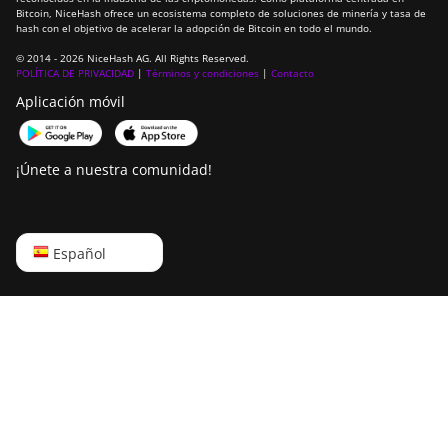
ElphaPex DG2
Bitcoin, NiceHash ofrece un ecosistema completo de soluciones de minería y tasa de
hash con el objetivo de acelerar la adopción de Bitcoin en todo el mundo.
ElphaPex DG2+
© 2014 - 2026 NiceHash AG. All Rights Reserved.
POLÍTICA DE PRIVACIDAD
|
Términos y condiciones
|
Contacto
FusionSilicon X2
Aplicación móvil
FusionSilicon X7
Goldshell AL-BOX
¡Únete a nuestra comunidad!
Goldshell AL-BOX II
Goldshell AL-BOX II Plus
English
Español
Goldshell CK Lite
Русский
Goldshell CK-BOX
中文
Goldshell CK-BOX II
Deutsch
Goldshell CK5
Português
Goldshell CK6
Español