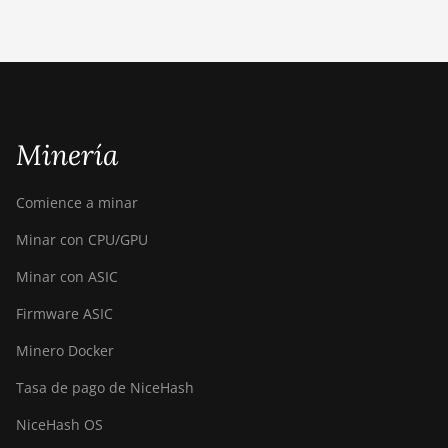
Bitdeer SealMiner A2
Pro Air
Bitdeer SealMiner A2
Pro Hyd
Bitdeer SealMiner A3 Air
Minería
Bitdeer SealMiner A3
Hydro
Comience a minar
Bitdeer SealMiner A3
Minar con CPU/GPU
Pro Air
Minar con ASIC
Bitdeer SealMiner A3
Pro Hydro
Firmware ASIC
Bitdeer SealMiner A4
Minero Docker
Pro Air
Tasa de pago de NiceHash
Bitdeer SealMiner A4
Pro Hydro
NiceHash OS