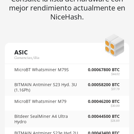
🇸🇴ㅤ SOS - Ssh
BITMAIN AntMiner D3
mejor rendimiento actualmente en
🏳ㅤ SRD - $
NiceHash.
BITMAIN AntMiner D5
🇸🇾ㅤ SYP - SY£
BITMAIN AntMiner K5
🇸🇿ㅤ SZL - L
BITMAIN AntMiner K7
🇹🇭ㅤ THB - ฿
BITMAIN AntMiner KA3
ASIC
🇹🇭ㅤ TJS - ЅМ
Ganancias/día
BITMAIN AntMiner KS3
(8.3TH)
🏳ㅤ TMT - m
MicroBT Whatsminer M79S
0.00067800 BTC
$44.02
BITMAIN AntMiner KS3
🇹🇳ㅤ TND - DT
(9.4TH)
BITMAIN Antminer S23 Hyd. 3U
0.00058200 BTC
🇹🇷ㅤ TRY - TL
(1.16Ph)
$37.79
BITMAIN AntMiner KS5
🇹🇹ㅤ TTD - TT$
MicroBT Whatsminer M79
0.00046200 BTC
BITMAIN AntMiner KS5
$30.00
Pro
🇹🇼ㅤ TWD - NT$
Bitdeer SealMiner A4 Ultra
0.00044500 BTC
Hydro
$28.89
BITMAIN AntMiner KS7
🇹🇿ㅤ TZS - TSh
BITMAIN Antminer S23e Hyd 2U
0.00043400 BTC
BITMAIN AntMiner L11
🇺🇦ㅤ UAH - ₴