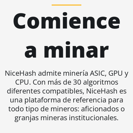
BITMAIN AntMiner S21
Comience
XP Hyd (473Th)
BITMAIN AntMiner S21
XP Immersion (300Th)
BITMAIN AntMiner S21
a minar
XP+ Hyd (500Th)
BITMAIN AntMiner S21+
(216Th)
NiceHash admite minería ASIC, GPU y
BITMAIN AntMiner S21+
Hyd (319Th)
CPU. Con más de 30 algoritmos
diferentes compatibles, NiceHash es
BITMAIN AntMiner S21e
XP Hyd (430Th)
una plataforma de referencia para
BITMAIN AntMiner S21e
todo tipo de mineros: aficionados o
XP Hyd 3U (860Th)
granjas mineras institucionales.
BITMAIN AntMiner S21j
XP Hyd (495Th/s)