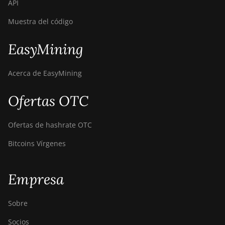
API
Canaan AvalonMiner
Muestra del código
1047
Canaan AvalonMiner
EasyMining
1066
Acerca de EasyMining
Canaan Creative Avalon
1126 Pro
Ofertas OTC
Canaan Creative Avalon
1146 Pro
Ofertas de hashrate OTC
Canaan Creative Avalon
1166 Pro
Bitcoins Vírgenes
Canaan Creative Avalon
1246
Empresa
Canaan Creative Avalon
7
Sobre
Canaan Creative Avalon
Socios