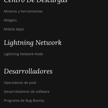
Canaan Avalon A16XP
(300Th)
Mineros y herramientas
Canaan Avalon Made
A1346
Widgets
Canaan Avalon Made
Mobile Apps
A1366
Lightning Network
Canaan Avalon Made
A1446
Lightning Network Node
Canaan Avalon Made
A1466
Desarrolladores
Canaan Avalon Mini 3
Canaan Avalon Nano 3
Operadores de pool
Canaan Avalon Nano 3S
Desarrolladores de software
Canaan Avalon Q
Programa de Bug Bounty
Canaan Avalon Q