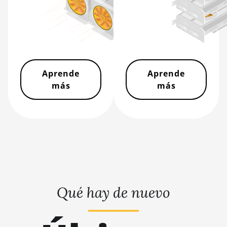
BITMAIN AntMiner Z11j
BITMAIN AntMiner Z15
BITMAIN AntMiner Z15
Pro
Aprende
Aprende
BITMAIN AntMiner Z15e
más
más
BITMAIN AntMiner Z15j
BITMAIN Antminer S19
Hyd. (152Th)
BITMAIN Antminer S19
Hydro (158Th)
BITMAIN Antminer S19
XP Hyd (255Th)
Qué hay de nuevo
BITMAIN Antminer S19j
(100TH)