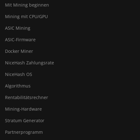
Mit Mining beginnen
BITMAIN AntMiner Z15
Pro
Mining mit CPU/GPU
BITMAIN AntMiner
ASIC Mining
Z15e
ASIC-Firmware
BITMAIN AntMiner Z15j
Docker Miner
BITMAIN Antminer S19
Hyd. (152Th)
NiceHash Zahlungsrate
BITMAIN Antminer S19
NiceHash OS
Hydro (158Th)
Algorithmus
BITMAIN Antminer S19
XP Hyd (255Th)
Rentabilitätsrechner
BITMAIN Antminer S19j
Mining-Hardware
(100TH)
Stratum Generator
BITMAIN Antminer S19j
Partnerprogramm
(90Th)