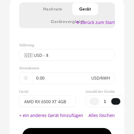
Hashrate
Gerät
Gerätevergleich
⟲ Zurück zum Start
Währung
🇺🇸ㅤ USD - $
🇪🇺ㅤ EUR - €
Stromkosten
🇺🇸ㅤ USD - $
🤑
USD/kWH
🇨🇳ㅤ CNY - CN¥
Gerät
Anzahl der Geräte
🇬🇧ㅤ GBP - £
AMD RX 6500 XT 4GB
🇷🇺ㅤ RUB
BITMAIN AntMiner
+ ein anderes Gerät hinzufügen
Alles löschen
S17e (64Th)
- - -
AMD CPU EPYC 7302
🇦🇪ㅤ AED