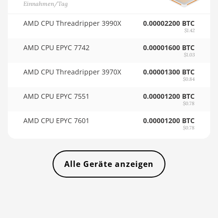
Einnahmen/Tag
AI3680
🏳ㅤ TMT - m
Auradine Teraflux
AMD CPU Threadripper 3990X
0.00002200 BTC
$1.42
🇹🇳ㅤ TND - DT
AT1500
AMD CPU EPYC 7742
0.00001600 BTC
🇹🇷ㅤ TRY - TL
Auradine Teraflux
$1.03
AT2880
🇹🇹ㅤ TTD - TT$
AMD CPU Threadripper 3970X
0.00001300 BTC
BITFURY B8
$0.84
🇹🇼ㅤ TWD - NT$
AMD CPU EPYC 7551
0.00001200 BTC
BITMAIN AntMiner AL1
🇹🇿ㅤ TZS - TSh
$0.78
(16.6Th)
AMD CPU EPYC 7601
0.00001200 BTC
🇺🇦ㅤ UAH - ₴
BITMAIN AntMiner D3
$0.78
🇺🇬ㅤ UGX - USh
BITMAIN AntMiner D5
🇺🇾ㅤ UYU - $U
BITMAIN AntMiner K5
Alle Geräte anzeigen
🇺🇿ㅤ UZS
BITMAIN AntMiner K7
🏳ㅤ VES - Bs.S
BITMAIN AntMiner KA3
🇻🇳ㅤ VND - ₫
BITMAIN AntMiner KS3