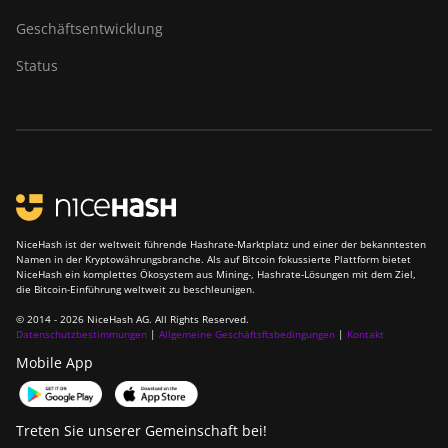
Geschäftsentwicklung
Bitdeer SealMiner DL1
Air
Status
Bitdeer SealMiner DL1
Hydro
Bitmain Antminer AL1
Canaan Avalon A15-
194T
NiceHash ist der weltweit führende Hashrate-Marktplatz und einer der bekanntesten
Canaan Avalon A1566
Namen in der Kryptowährungsbranche. Als auf Bitcoin fokussierte Plattform bietet
NiceHash ein komplettes Ökosystem aus Mining-, Hashrate-Lösungen mit dem Ziel,
Canaan Avalon A1566I
die Bitcoin-Einführung weltweit zu beschleunigen.
Canaan Avalon A15XP-
© 2014 - 2026 NiceHash AG. All Rights Reserved.
Datenschutzbestimmungen
|
Allgemeine Geschäftsftsbedingungen
|
Kontakt
206T
Mobile App
Canaan Avalon A16
(282Th)
Treten Sie unserer Gemeinschaft bei!
Canaan Avalon A16XP