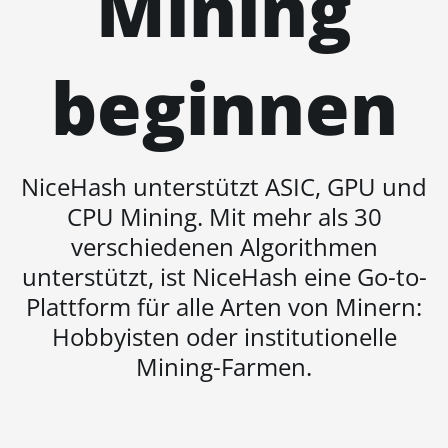
Mining
(53Th)
BITMAIN AntMiner S17
beginnen
Pro
BITMAIN AntMiner S17
Pro (50Th)
BITMAIN AntMiner
NiceHash unterstützt ASIC, GPU und
S17+
CPU Mining. Mit mehr als 30
BITMAIN AntMiner S19
verschiedenen Algorithmen
BITMAIN AntMiner S19
unterstützt, ist NiceHash eine Go-to-
Pro
Plattform für alle Arten von Minern:
BITMAIN AntMiner S19
Hobbyisten oder institutionelle
Pro Hyd. (184Th)
Mining-Farmen.
BITMAIN AntMiner S19
Pro+ Hyd (198Th)
BITMAIN AntMiner S19