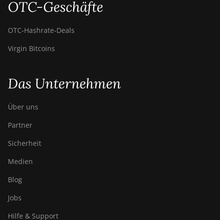
OTC-Geschäfte
Bitdeer SealMiner A2
Pro Hyd
OTC‑Hashrate‑Deals
Bitdeer SealMiner A3
Virgin Bitcoins
Air
Bitdeer SealMiner A3
Hydro
Das Unternehmen
Bitdeer SealMiner A3
Pro Air
Über uns
Bitdeer SealMiner A3
Partner
Pro Hydro
Sicherheit
Bitdeer SealMiner A4
Medien
Pro Air
Blog
Bitdeer SealMiner A4
Pro Hydro
Jobs
Bitdeer SealMiner A4
Hilfe & Support
Ultra Hydro