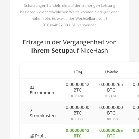
1600X
Schätzungen handelt, die auf der bisherigen Leistung
🇧🇬ㅤ BGN
basieren – die tatsächlichen Werte können niedriger oder
AMD CPU Ryzen 5 2600
höher sein. Es wurde der Wechselkurs von 1
🇧🇭ㅤ BHD - BD
BTC=64627.30 USD verwendet.
AMD CPU Ryzen 5
🇧🇮ㅤ BIF - FBu
2600X
Erträge in der Vergangenheit von
🇧🇲ㅤ BMD - $
AMD CPU Ryzen 5
Ihrem Setup
auf NiceHash
3500X
🇧🇳ㅤ BND - BN$
AMD CPU Ryzen 5 3600
🇧🇴ㅤ BOB - Bs
1 Tag
1 Woche
AMD CPU Ryzen 5
🇧🇷ㅤ BRL - R$
3600X
0.00000042
0.00000265
0.
💵
🏳ㅤ BSD - B$
BTC
BTC
AMD CPU Ryzen 5
Einkommen
0.03 USD
0.17 USD
3600XT
🇧🇹ㅤ BTN - Nu.
0.00000000
0.00000000
0.
AMD CPU Ryzen 5
⚡
🇧🇼ㅤ BWP
BTC
BTC
5600X
Stromkosten
0.00 USD
0.00 USD
🇧🇾ㅤ BYN
AMD CPU Ryzen 5
0.00000042
0.00000265
0.
7600X
🇧🇿ㅤ BZD - BZ$
💰 Profit
BTC
BTC