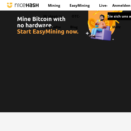
Mining
EasyMining
Live-
Anmelden
Marktplatz
OTC-
Sie sich uns 
Geschäfte
Blog
Mehr