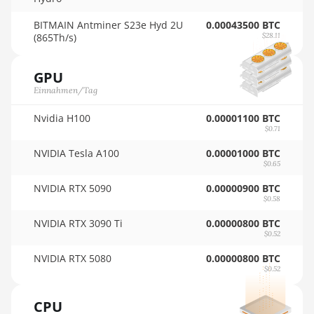
AMD RX 9070
🏳ㅤ SCR - SR
BITMAIN Antminer S23e Hyd 2U
0.00043500 BTC
AMD RX 9070 GRE
(865Th/s)
$28.11
🇸🇩ㅤ SDG
AMD RX 9070 XT
GPU
🇸🇪ㅤ SEK
AMD RX Vega 56
Einnahmen/Tag
🇸🇬ㅤ SGD - S$
AMD RX Vega 64
Nvidia H100
0.00001100 BTC
🏳ㅤ SHP - £
$0.71
AMD Radeon Pro VII
NVIDIA Tesla A100
🇸🇱ㅤ SLL - Le
0.00001000 BTC
AMD Radeon VII
$0.65
🇸🇴ㅤ SOS - Ssh
AMD Vega Frontier
NVIDIA RTX 5090
0.00000900 BTC
Edition
$0.58
🏳ㅤ SRD - $
NVIDIA RTX 3090 Ti
0.00000800 BTC
Auradine Teraflux
🇸🇾ㅤ SYP - SY£
$0.52
AH3880
🇸🇿ㅤ SZL - L
NVIDIA RTX 5080
0.00000800 BTC
Auradine Teraflux
$0.52
AI2500
🇹🇭ㅤ THB - ฿
CPU
Auradine Teraflux
🇹🇭ㅤ TJS - ЅМ