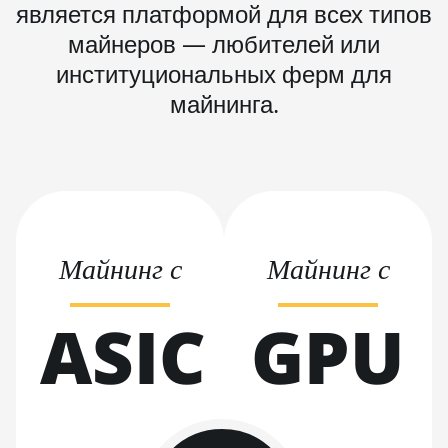
является платформой для всех типов
BITMAIN AntMiner
майнеров — любителей или
L9 Hyd 2U (27Gh)
институциональных ферм для
BITMAIN AntMiner
майнинга.
S11
BITMAIN AntMiner
S15
BITMAIN AntMiner
S17
BITMAIN AntMiner
Майнинг с
Майнинг с
S17 (53Th)
BITMAIN AntMiner
ASIC
GPU
S17 Pro
BITMAIN AntMiner
S17 Pro (50Th)
BITMAIN AntMiner