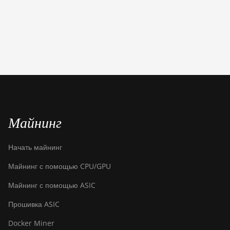
BITMAIN AntMiner
S21+ (216Th)
BITMAIN AntMiner
S21+ Hyd (319Th)
BITMAIN AntMiner
S21e XP Hyd
(430Th)
BITMAIN AntMiner
Майнинг
S21e XP Hyd 3U
(860Th)
Начать майнинг
BITMAIN AntMiner
S21j XP Hyd
Майнинг с помощью CPU/GPU
(495Th/s)
Майнинг с помощью ASIC
BITMAIN AntMiner
Прошивка ASIC
S9
Docker Miner
BITMAIN AntMiner