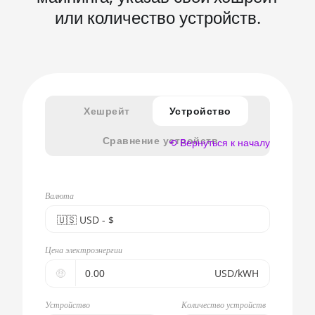
или количество устройств.
Хешрейт
Устройство
Сравнение устройств
⟲ Вернуться к началу
Валюта
🇺🇸ㅤ USD - $
🇪🇺ㅤ EUR - €
Цена электроэнергии
🇺🇸ㅤ USD - $
🤑
USD/kWH
🇨🇳ㅤ CNY - CN¥
Устройство
Количество устройств