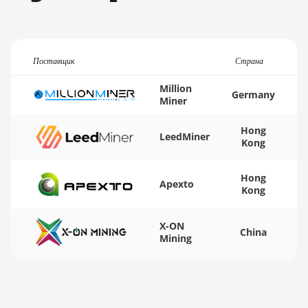
K7
BITMAIN AntMiner
KA3
Поставщик
Страна
BITMAIN AntMiner
Million
KS3 (8.3TH)
Germany
Miner
BITMAIN AntMiner
KS3 (9.4TH)
Hong
LeedMiner
Kong
BITMAIN AntMiner
KS5
Hong
Apexto
Kong
BITMAIN AntMiner
KS5 Pro
X-ON
China
BITMAIN AntMiner
Mining
KS7
BITMAIN AntMiner
L11 (20Gh)