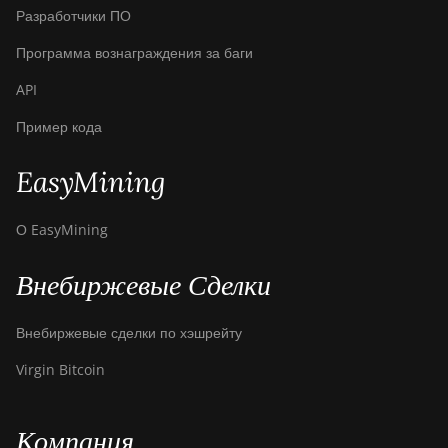
Разработчики ПО
BITMAIN Antminer
S19 Hyd. (152Th)
Программа вознаграждения за баги
BITMAIN Antminer
API
S19 Hydro (158Th)
Пример кода
BITMAIN Antminer
S19 XP Hyd (255Th)
EasyMining
BITMAIN Antminer
S19j (100TH)
О EasyMining
BITMAIN Antminer
S19j (90Th)
Внебиржевые Сделки
BITMAIN Antminer
S19j Pro (96Th)
Внебиржевые сделки по хэшрейту
BITMAIN Antminer
Virgin Bitcoin
S19j XP (151TH)
BITMAIN Antminer
Компания
S19k Pro (120Th)