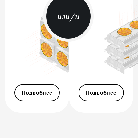
S17+
BITMAIN AntMiner
или/и
S19
BITMAIN AntMiner
S19 Pro
BITMAIN AntMiner
S19 Pro Hyd.
(184Th)
BITMAIN AntMiner
S19 Pro+ Hyd
(198Th)
Подробнее
Подробнее
BITMAIN AntMiner
S19 Pro+ Hyd.
(191Th)
BITMAIN AntMiner
S19 XP (140Th)