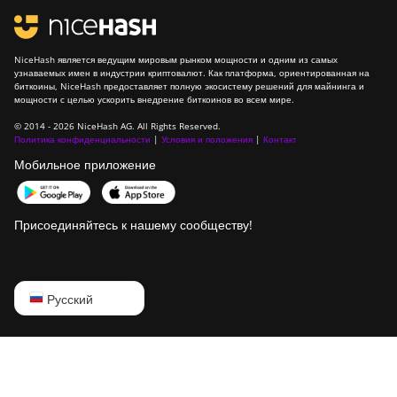
BITMAIN Antminer
T21 (190TH)
NiceHash является ведущим мировым рынком мощности и одним из самых
узнаваемых имен в индустрии криптовалют. Как платформа, ориентированная на
Baikal BK-G28
биткоины, NiceHash предоставляет полную экосистему решений для майнинга и
мощности с целью ускорить внедрение биткоинов во всем мире.
Baikal Giant X10
© 2014 - 2026 NiceHash AG. All Rights Reserved.
Политика конфиденциальности
|
Условия и положения
|
Контакт
Baikal Giant+
Мобильное приложение
Bitdeer SealMiner
A2
Присоединяйтесь к нашему сообществу!
Bitdeer SealMiner
A2 Hyd
Bitdeer SealMiner
English
Русский
A2 Pro Air
Русский
Bitdeer SealMiner
A2 Pro Hyd
中文
Bitdeer SealMiner
Deutsch