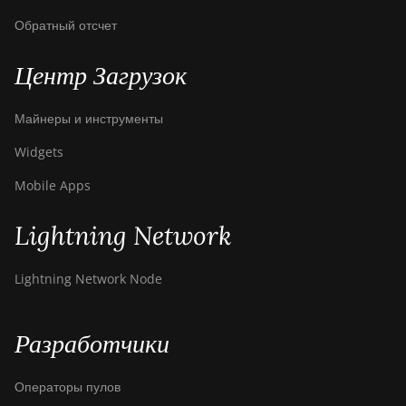
BITMAIN AntMiner
T9+
Обратный отсчет
BITMAIN AntMiner
Центр Загрузок
Z11
BITMAIN AntMiner
Майнеры и инструменты
Z11e
Widgets
BITMAIN AntMiner
Z11j
Mobile Apps
BITMAIN AntMiner
Lightning Network
Z15
BITMAIN AntMiner
Lightning Network Node
Z15 Pro
BITMAIN AntMiner
Разработчики
Z15e
BITMAIN AntMiner
Операторы пулов
Z15j