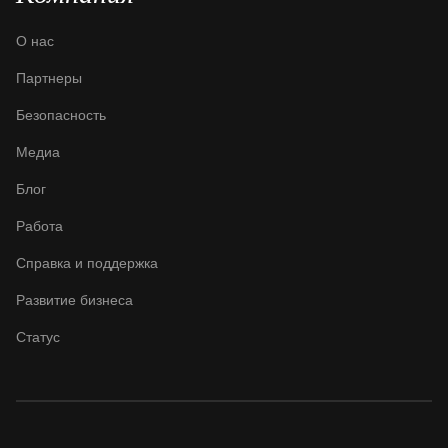
BITMAIN Antminer
О нас
S23 (580Th)
Партнеры
BITMAIN Antminer
Безопасность
S23 Hyd. (580Th)
Медиа
BITMAIN Antminer
S23 Hyd. 3U
Блог
(1.16Ph)
Работа
BITMAIN Antminer
S23 Imm. (442Th)
Справка и поддержка
BITMAIN Antminer
Развитие бизнеса
S23e Hyd 2U
(865Th/s)
Статус
BITMAIN Antminer
T19 Hydro (145Th)
BITMAIN Antminer
T19 Hydro (158Th)