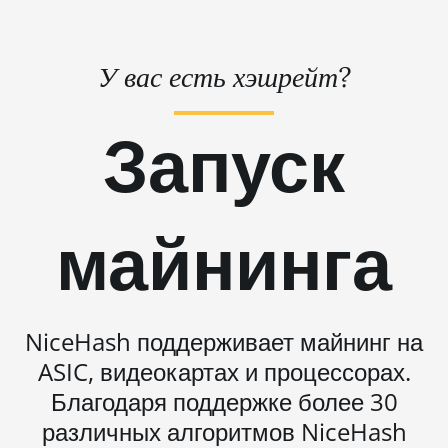
BITMAIN AntMiner
L11 Hyd. 2U (33Gh)
BITMAIN AntMiner
У вас есть хэшрейт?
L11 Hyd. 6U (33Gh)
BITMAIN AntMiner
Запуск
L11 Pro (21Gh)
BITMAIN AntMiner
L3 ++
майнинга
BITMAIN AntMiner
L3+
BITMAIN AntMiner
L7
NiceHash поддерживает майнинг на
BITMAIN AntMiner
ASIC, видеокартах и процессорах.
L9 (16Gh)
Благодаря поддержке более 30
BITMAIN AntMiner
различных алгоритмов NiceHash
L9 (17Gh)