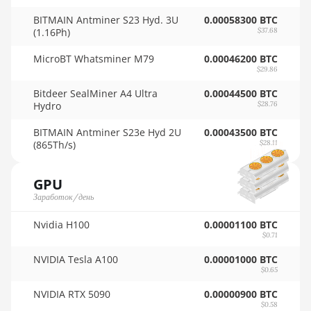
16GB
🇸🇾ㅤ SYP - SY£
BITMAIN Antminer S23 Hyd. 3U
0.00058300 BTC
AMD RX 6900 XT
(1.16Ph)
🇸🇿ㅤ SZL - L
$37.68
16GB
🇹🇭ㅤ THB - ฿
MicroBT Whatsminer M79
0.00046200 BTC
AMD RX 6950 XT
$29.86
🇹🇭ㅤ TJS - ЅМ
Bitdeer SealMiner A4 Ultra
0.00044500 BTC
AMD RX 7600
Hydro
$28.76
🏳ㅤ TMT - m
AMD RX 7600 XT
BITMAIN Antminer S23e Hyd 2U
0.00043500 BTC
🇹🇳ㅤ TND - DT
(865Th/s)
$28.11
AMD RX 7700 XT
🇹🇷ㅤ TRY - TL
AMD RX 7800 XT
GPU
🇹🇹ㅤ TTD - TT$
Заработок/день
AMD RX 7900 GRE
🇹🇼ㅤ TWD - NT$
Nvidia H100
AMD RX 7900 XT
0.00001100 BTC
$0.71
🇹🇿ㅤ TZS - TSh
20GB
NVIDIA Tesla A100
0.00001000 BTC
🇺🇦ㅤ UAH - ₴
AMD RX 7900 XTX
$0.65
24GB
🇺🇬ㅤ UGX - USh
NVIDIA RTX 5090
0.00000900 BTC
AMD RX 9070
$0.58