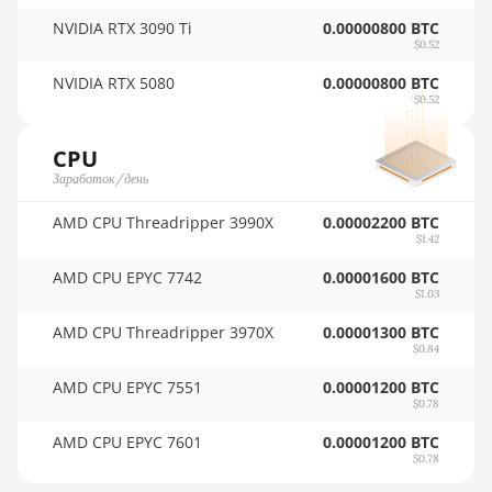
🇺🇾ㅤ UYU - $U
NVIDIA RTX 3090 Ti
0.00000800 BTC
AMD RX 9070 GRE
🇺🇿ㅤ UZS
$0.52
AMD RX 9070 XT
NVIDIA RTX 5080
0.00000800 BTC
🏳ㅤ VES - Bs.S
$0.52
AMD RX Vega 56
🇻🇳ㅤ VND - ₫
AMD RX Vega 64
CPU
🇻🇺ㅤ VUV - Vt
Заработок/день
AMD Radeon Pro
🏳ㅤ WST - WS$
VII
AMD CPU Threadripper 3990X
0.00002200 BTC
$1.42
🇨🇫ㅤ XAF - FCFA
AMD Radeon VII
AMD CPU EPYC 7742
0.00001600 BTC
🇦🇬ㅤ XCD - $
$1.03
AMD Vega Frontier
Edition
🏳ㅤ XDR - SDR
AMD CPU Threadripper 3970X
0.00001300 BTC
$0.84
Auradine Teraflux
🇨🇮ㅤ XOF - CFA
AH3880
AMD CPU EPYC 7551
0.00001200 BTC
$0.78
🇵🇫ㅤ XPF - Fr
Auradine Teraflux
AMD CPU EPYC 7601
0.00001200 BTC
AI2500
🇾🇪ㅤ YER - YR
$0.78
Auradine Teraflux