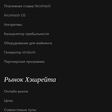
S9 SE
Платежная ставка NiceHash
BITMAIN AntMiner
NiceHash OS
S9i
Алгоритмы
BITMAIN AntMiner
S9j
Калькулятор прибыльности
BITMAIN AntMiner
Оборудование для майнинга
S9k
Генератор stratum
BITMAIN AntMiner
T15
Партнерская программа
BITMAIN AntMiner
T17
Рынок Хэшрейта
BITMAIN AntMiner
T17+
Онлайн-рынок
BITMAIN AntMiner
Цены
T17e
Совместимые пулы