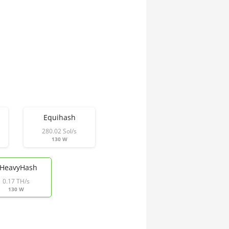
Equihash
280.02 Sol/s
130 W
HeavyHash
0.17 TH/s
130 W