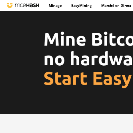
Minage
EasyMining
Marché en Direct