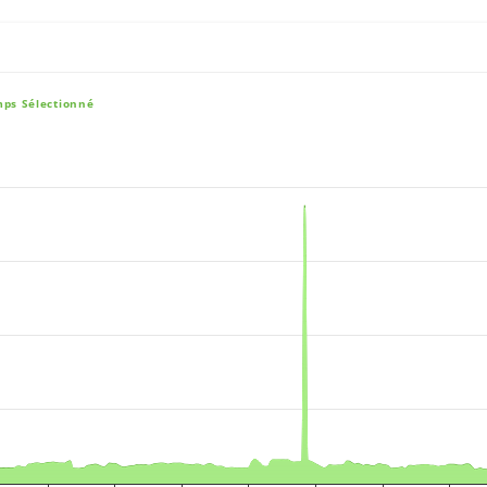
mps Sélectionné
e, and navigator-x-axis.
es, values, and navigator-y-axis.