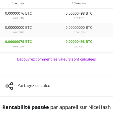
1 Journée
1 Semaine
0.00000076 BTC
0.00000498 BTC
0.05 USD
0.32 USD
0.00000000 BTC
0.00000000 BTC
0.00 USD
0.00 USD
0.00000076 BTC
0.00000498 BTC
0.05 USD
0.32 USD
Découvrez comment les valeurs sont calculées
Partagez ce calcul
Rentabilité passée
par appareil sur NiceHash