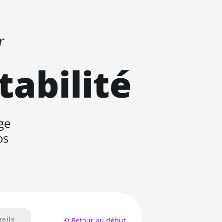
r
tabilité
ge
os
eils
⟲ Retour au début