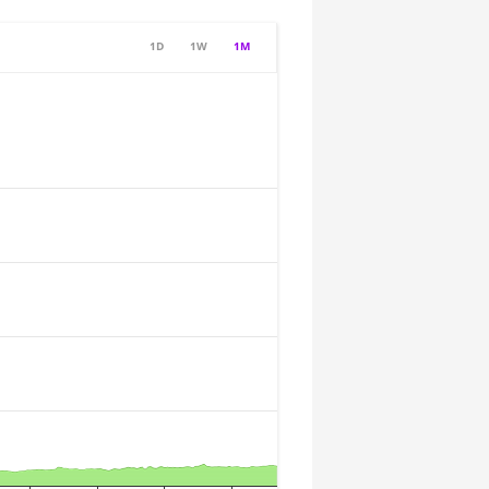
1D
1W
1M