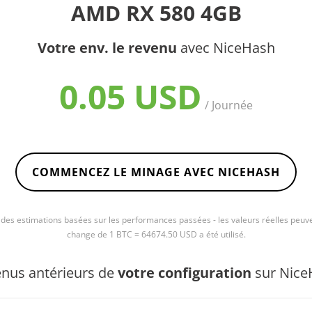
AMD RX 580 4GB
Votre env. le revenu
avec NiceHash
0.05 USD
/ Journée
COMMENCEZ LE MINAGE AVEC NICEHASH
e des estimations basées sur les performances passées - les valeurs réelles peuve
change de 1 BTC = 64674.50 USD a été utilisé.
nus antérieurs de
votre configuration
sur Nice