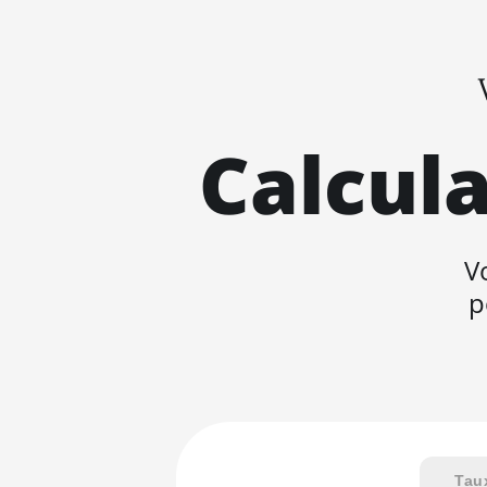
Calcula
V
p
Tau