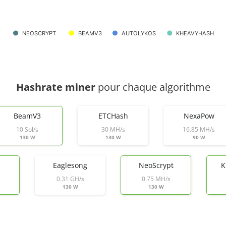
NEOSCRYPT
BEAMV3
AUTOLYKOS
KHEAVYHASH
Hashrate miner
pour chaque algorithme
BeamV3
ETCHash
NexaPow
10 Sol/s
30 MH/s
16.85 MH/s
130 W
130 W
90 W
s
Eaglesong
NeoScrypt
K
0.31 GH/s
0.75 MH/s
130 W
130 W