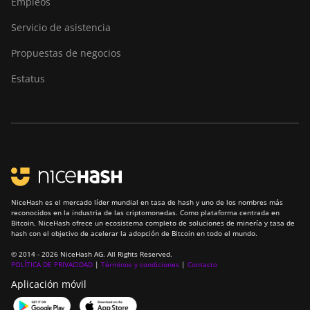
Empleos
T19 Hydro (145Th)
Servicio de asistencia
BITMAIN Antminer
T19 Hydro (158Th)
Propuestas de negocios
BITMAIN Antminer
Estatus
T21 (190TH)
Baikal BK-G28
Baikal Giant X10
Baikal Giant+
Bitdeer SealMiner
A2
NiceHash es el mercado líder mundial en tasa de hash y uno de los nombres más
reconocidos en la industria de las criptomonedas. Como plataforma centrada en
Bitcoin, NiceHash ofrece un ecosistema completo de soluciones de minería y tasa de
Bitdeer SealMiner
hash con el objetivo de acelerar la adopción de Bitcoin en todo el mundo.
A2 Hyd
© 2014 - 2026 NiceHash AG. All Rights Reserved.
POLÍTICA DE PRIVACIDAD
|
Términos y condiciones
|
Contacto
Bitdeer SealMiner
A2 Pro Air
Aplicación móvil
Bitdeer SealMiner