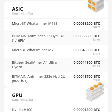
🇸🇴ㅤ SOS - Ssh
AMD RX 6800 16GB
ASIC
🏳ㅤ SRD - $
AMD RX 6800 XT
Ganancias/día
16GB
🇸🇾ㅤ SYP - SY£
MicroBT Whatsminer M79S
0.00068200 BTC
AMD RX 6900 XT
$44.27
🇸🇿ㅤ SZL - L
16GB
BITMAIN Antminer S23 Hyd. 3U
0.00058600 BTC
🇹🇭ㅤ THB - ฿
(1.16Ph)
$38.04
AMD RX 6950 XT
🇹🇭ㅤ TJS - ЅМ
MicroBT Whatsminer M79
0.00046500 BTC
AMD RX 7600
$30.19
🏳ㅤ TMT - m
AMD RX 7600 XT
Bitdeer SealMiner A4 Ultra
0.00044800 BTC
🇹🇳ㅤ TND - DT
Hydro
$29.08
AMD RX 7700 XT
🇹🇷ㅤ TRY - TL
BITMAIN Antminer S23e Hyd 2U
0.00043700 BTC
AMD RX 7800 XT
(865Th/s)
$28.37
🇹🇹ㅤ TTD - TT$
AMD RX 7900 GRE
🇹🇼ㅤ TWD - NT$
GPU
AMD RX 7900 XT
Ganancias/día
🇹🇿ㅤ TZS - TSh
20GB
Nvidia H100
0.00001300 BTC
🇺🇦ㅤ UAH - ₴