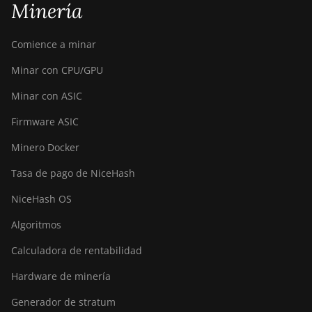
Minería
S9
BITMAIN AntMiner
Comience a minar
S9 SE
Minar con CPU/GPU
BITMAIN AntMiner
S9i
Minar con ASIC
BITMAIN AntMiner
Firmware ASIC
S9j
Minero Docker
BITMAIN AntMiner
Tasa de pago de NiceHash
S9k
NiceHash OS
BITMAIN AntMiner
T15
Algoritmos
BITMAIN AntMiner
Calculadora de rentabilidad
T17
Hardware de minería
BITMAIN AntMiner
T17+
Generador de stratum