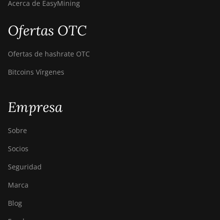
Acerca de EasyMining
S19j XP (151TH)
BITMAIN Antminer
Ofertas OTC
S19k Pro (120Th)
BITMAIN Antminer
Ofertas de hashrate OTC
S23 (580Th)
Bitcoins Vírgenes
BITMAIN Antminer
S23 Hyd. (580Th)
Empresa
BITMAIN Antminer
S23 Hyd. 3U
(1.16Ph)
Sobre
BITMAIN Antminer
Socios
S23 Imm. (442Th)
Seguridad
BITMAIN Antminer
Marca
S23e Hyd 2U
(865Th/s)
Blog
BITMAIN Antminer