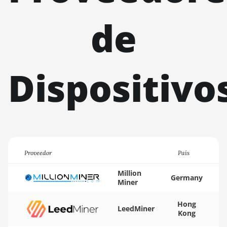
BITMAIN AntMiner
K5
de
BITMAIN AntMiner
K7
BITMAIN AntMiner
Dispositivo
KA3
BITMAIN AntMiner
KS3 (8.3TH)
BITMAIN AntMiner
KS3 (9.4TH)
BITMAIN AntMiner
Proveedor
País
KS5
Million
BITMAIN AntMiner
Germany
Miner
KS5 Pro
Hong
BITMAIN AntMiner
LeedMiner
Kong
KS7