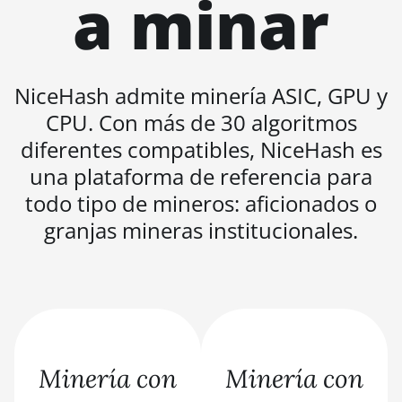
a minar
BITMAIN AntMiner
L9 (17Gh)
BITMAIN AntMiner
NiceHash admite minería ASIC, GPU y
L9 Hyd 2U (27Gh)
CPU. Con más de 30 algoritmos
BITMAIN AntMiner
diferentes compatibles, NiceHash es
S11
una plataforma de referencia para
BITMAIN AntMiner
todo tipo de mineros: aficionados o
S15
granjas mineras institucionales.
BITMAIN AntMiner
S17
BITMAIN AntMiner
S17 (53Th)
BITMAIN AntMiner
S17 Pro
Minería con
Minería con
BITMAIN AntMiner