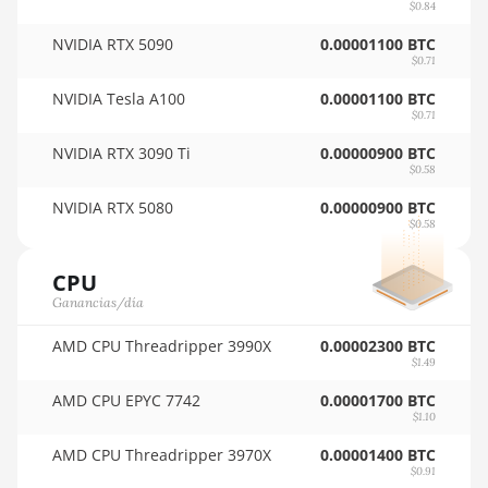
AMD RX 7900 XTX
$0.84
24GB
🇺🇬ㅤ UGX - USh
NVIDIA RTX 5090
0.00001100 BTC
$0.71
AMD RX 9070
🇺🇾ㅤ UYU - $U
NVIDIA Tesla A100
0.00001100 BTC
AMD RX 9070 GRE
$0.71
🇺🇿ㅤ UZS
AMD RX 9070 XT
NVIDIA RTX 3090 Ti
0.00000900 BTC
🏳ㅤ VES - Bs.S
$0.58
AMD RX Vega 56
🇻🇳ㅤ VND - ₫
NVIDIA RTX 5080
0.00000900 BTC
AMD RX Vega 64
$0.58
🇻🇺ㅤ VUV - Vt
AMD Radeon Pro
CPU
🏳ㅤ WST - WS$
VII
Ganancias/día
🇨🇫ㅤ XAF - FCFA
AMD Radeon VII
AMD CPU Threadripper 3990X
0.00002300 BTC
🇦🇬ㅤ XCD - $
$1.49
AMD Vega Frontier
Edition
AMD CPU EPYC 7742
0.00001700 BTC
🏳ㅤ XDR - SDR
$1.10
Auradine Teraflux
🇨🇮ㅤ XOF - CFA
AMD CPU Threadripper 3970X
0.00001400 BTC
AH3880
$0.91
🇵🇫ㅤ XPF - Fr