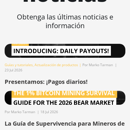
BITMAIN AntMiner
S21 (200Th)
Obtenga las últimas noticias e
BITMAIN AntMiner
información
S21 Hyd. (335Th)
BITMAIN AntMiner
S21 Immersion
(301Th)
BITMAIN AntMiner
Guías y tutoriales
,
Actualización de productos
|
Por Marko Tarman
|
S21 Pro
23 Jul 2026
BITMAIN AntMiner
Presentamos: ¡Pagos diarios!
S21 XP (270Th)
BITMAIN AntMiner
S21 XP Hyd (473Th)
BITMAIN AntMiner
Por Marko Tarman
|
18 Jul 2026
S21 XP Immersion
La Guía de Supervivencia para Mineros de
(300Th)