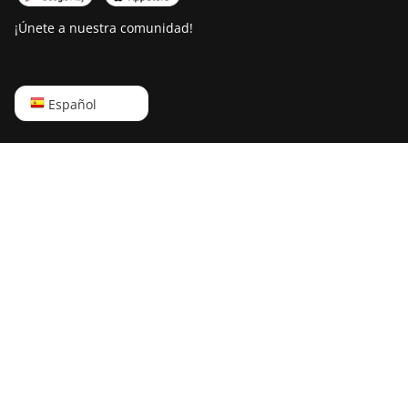
A2 Pro Hyd
¡Únete a nuestra comunidad!
Bitdeer SealMiner
A3 Air
English
Español
Bitdeer SealMiner
A3 Hydro
Русский
Bitdeer SealMiner
中文
A3 Pro Air
Deutsch
Bitdeer SealMiner
A3 Pro Hydro
Português
Bitdeer SealMiner
Español
A4 Pro Air
Français
Bitdeer SealMiner
A4 Pro Hydro
日本語
Bitdeer SealMiner
A4 Ultra Hydro