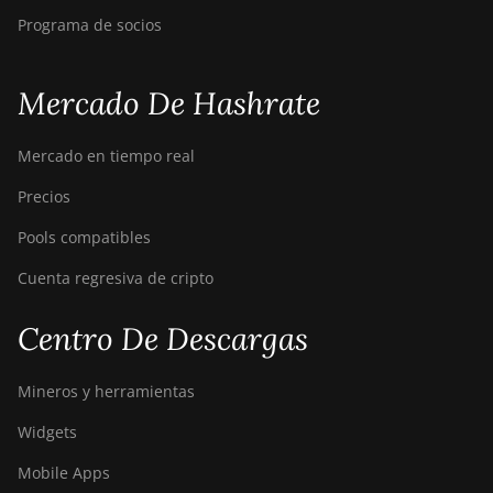
BITMAIN AntMiner
Programa de socios
T17e
BITMAIN AntMiner
Mercado De Hashrate
T9+
BITMAIN AntMiner
Mercado en tiempo real
Z11
Precios
BITMAIN AntMiner
Z11e
Pools compatibles
BITMAIN AntMiner
Cuenta regresiva de cripto
Z11j
Centro De Descargas
BITMAIN AntMiner
Z15
Mineros y herramientas
BITMAIN AntMiner
Z15 Pro
Widgets
BITMAIN AntMiner
Mobile Apps
Z15e