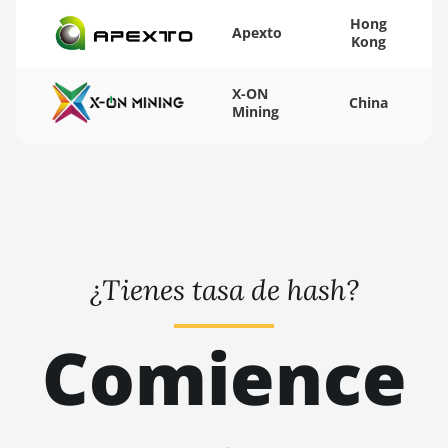
BITMAIN AntMiner
Hong
Apexto
L11 (20Gh)
Kong
BITMAIN AntMiner
X-ON
L11 Hyd. 2U (33Gh)
China
Mining
BITMAIN AntMiner
L11 Hyd. 6U (33Gh)
BITMAIN AntMiner
L11 Pro (21Gh)
BITMAIN AntMiner
L3 ++
¿Tienes tasa de hash?
BITMAIN AntMiner
L3+
Comience
BITMAIN AntMiner
L7
BITMAIN AntMiner
L9 (16Gh)