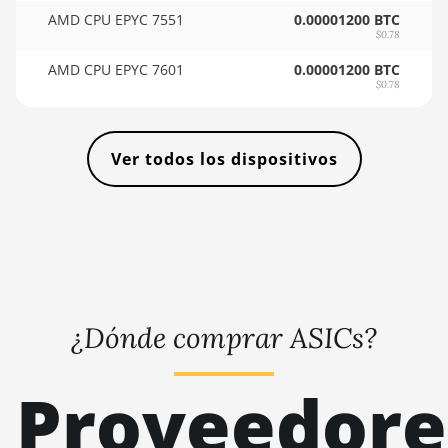
Auradine Teraflux
AMD CPU EPYC 7551
0.00001200 BTC
AI2500
🇾🇪ㅤ YER - YR
$0.78
Auradine Teraflux
AMD CPU EPYC 7601
🇿🇦ㅤ ZAR - R
0.00001200 BTC
AI3680
$0.78
🇿🇲ㅤ ZMK - ZK
Auradine Teraflux
AT1500
Ver todos los dispositivos
Auradine Teraflux
AT2880
BITFURY B8
BITMAIN AntMiner
AL1 (16.6Th)
¿Dónde comprar ASICs?
BITMAIN AntMiner
D3
Proveedore
BITMAIN AntMiner
D5