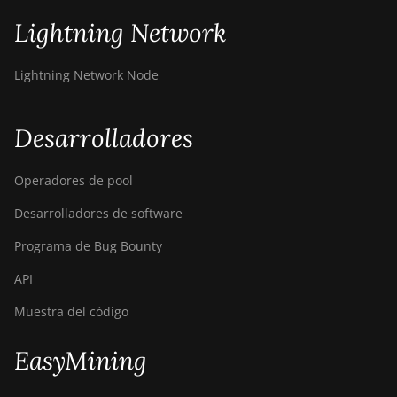
Lightning Network
BITMAIN AntMiner
Z15j
Lightning Network Node
BITMAIN Antminer
S19 Hyd. (152Th)
BITMAIN Antminer
Desarrolladores
S19 Hydro (158Th)
Operadores de pool
BITMAIN Antminer
S19 XP Hyd (255Th)
Desarrolladores de software
BITMAIN Antminer
Programa de Bug Bounty
S19j (100TH)
API
BITMAIN Antminer
S19j (90Th)
Muestra del código
BITMAIN Antminer
EasyMining
S19j Pro (96Th)
BITMAIN Antminer