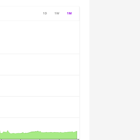
1D
1W
1M