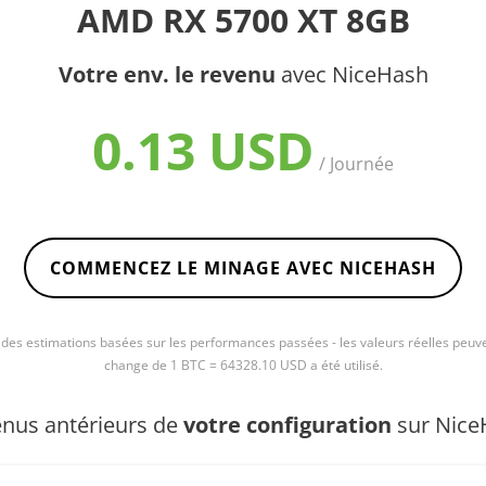
AMD RX 5700 XT 8GB
Votre env. le revenu
avec NiceHash
0.13 USD
/ Journée
COMMENCEZ LE MINAGE AVEC NICEHASH
e des estimations basées sur les performances passées - les valeurs réelles peuve
change de 1 BTC = 64328.10 USD a été utilisé.
nus antérieurs de
votre configuration
sur Nice