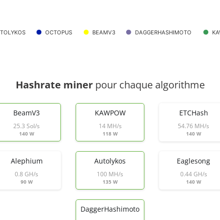
TOLYKOS
OCTOPUS
BEAMV3
DAGGERHASHIMOTO
K
Hashrate miner
pour chaque algorithme
BeamV3
KAWPOW
ETCHash
25.3 Sol/s
14 MH/s
54.76 MH/s
140 W
118 W
140 W
Alephium
Autolykos
Eaglesong
0.8 GH/s
100 MH/s
0.44 GH/s
90 W
135 W
140 W
DaggerHashimoto