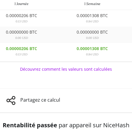
1 Journée
1 Semaine
0.00000206 BTC
0.00001308 BTC
0.13 USD
0.84 USD
0.00000000 BTC
0.00000000 BTC
0.00 USD
0.00 USD
0.00000206 BTC
0.00001308 BTC
0.13 USD
0.84 USD
Découvrez comment les valeurs sont calculées
Partagez ce calcul
Rentabilité passée
par appareil sur NiceHash