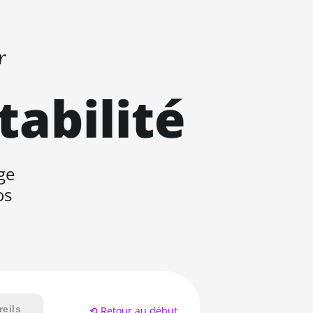
r
tabilité
ge
os
eils
⟲ Retour au début