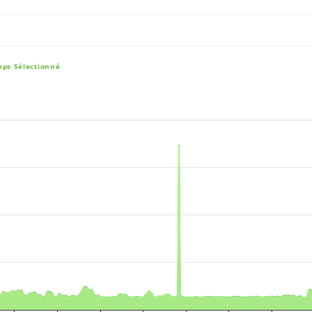
mps Sélectionné
e, and navigator-x-axis.
es, values, and navigator-y-axis.