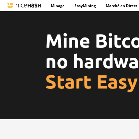
Minage
EasyMining
Marché en Direct