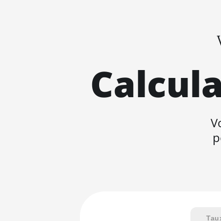
Calcula
V
p
Tau