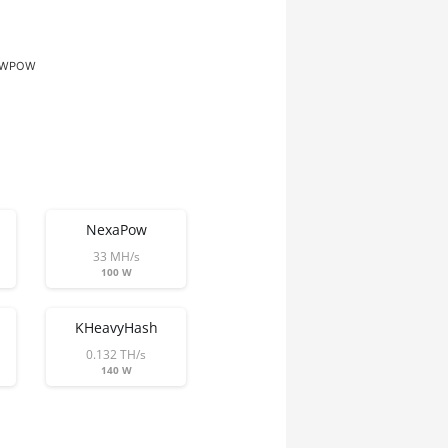
AWPOW
NexaPow
33 MH/s
100 W
KHeavyHash
0.132 TH/s
140 W