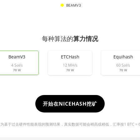
BEAMV3
每种算法的
算力情况
BeamV3
ETCHash
Equihash
4 Sol/s
12 MH/s
60 Sol/s
70 W
70 W
70 W
开始在NICEHASH挖矿
基于过去硬件性能表现的预测结果，真实数据可能会稍高或稍低，汇率按1 BTC = 6432