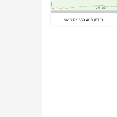
🇪🇹ㅤ ETB - Br
AMD CPU Threadripper 1950X
7月13日
7月13日
🏳ㅤ FJD - FJ$
AMD CPU Threadripper 2920X
End of interactive chart.
AMD RX 550 4GB (BTC)
🇫🇰ㅤ FKP - £
AMD CPU Threadripper 2950X
🇬🇪ㅤ GEL
AMD CPU Threadripper 2970WX
🇬🇭ㅤ GHS - GH₵
AMD CPU Threadripper 2990WX
Chart
🇬🇮ㅤ GIP - £
AMD CPU Threadripper 3960X
Pie chart with 1 slice.
🏳ㅤ GMD - D
AMD CPU Threadripper 3970X
🇬🇳ㅤ GNF - FG
AMD CPU Threadripper 3990X
🇬🇹ㅤ GTQ
AMD PRO W6800 32GB
🏳ㅤ GYD - GY$
AMD R9 380
🇭🇰ㅤ HKD - HK$
AMD R9 380X
🇭🇳ㅤ HNL
AMD R9 390