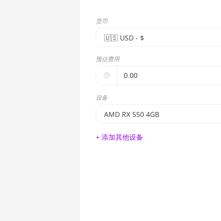
货币
🇺🇸ㅤ USD - $
🇪🇺ㅤ EUR - €
预估费用
🇺🇸ㅤ USD - $
🤑
🇨🇳ㅤ CNY - CN¥
设备
🇬🇧ㅤ GBP - £
AMD RX 550 4GB
🇷🇺ㅤ RUB
BITMAIN AntMiner S17e (64Th)
+ 添加其他设备
- - -
AMD CPU EPYC 7302
🇦🇪ㅤ AED
AMD CPU EPYC 7352
🇦🇫ㅤ AFN - Af
AMD CPU EPYC 7402
🇦🇱ㅤ ALL
AMD CPU EPYC 7402P
🇦🇲ㅤ AMD