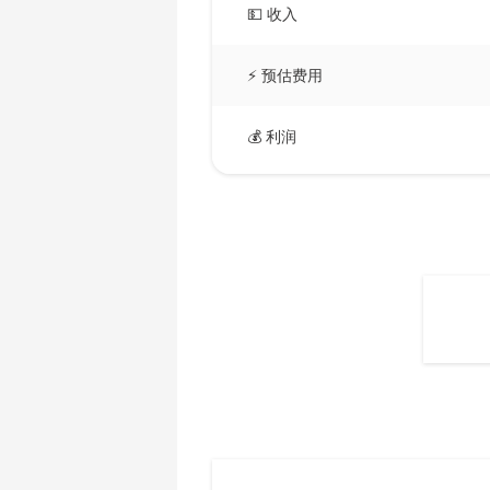
AMD CPU Ryzen 5 3600X
💵 收入
🇧🇲ㅤ BMD - $
AMD CPU Ryzen 5 3600XT
🇧🇳ㅤ BND - BN$
⚡ 预估费用
AMD CPU Ryzen 5 5600X
🇧🇴ㅤ BOB - Bs
AMD CPU Ryzen 5 7600X
💰 利润
🇧🇷ㅤ BRL - R$
AMD CPU Ryzen 7 1700
🏳ㅤ BSD - B$
AMD CPU Ryzen 7 1700X
🇧🇹ㅤ BTN - Nu.
AMD CPU Ryzen 7 1800X
🇧🇼ㅤ BWP
AMD CPU Ryzen 7 2700
🇧🇾ㅤ BYN
AMD CPU Ryzen 7 2700X
🇧🇿ㅤ BZD - BZ$
AMD CPU Ryzen 7 3700X
🇨🇦ㅤ CAD - CA$
AMD CPU Ryzen 7 3800X
🇨🇩ㅤ CDF
AMD CPU Ryzen 7 3800XT
🇨🇭ㅤ CHF
AMD CPU Ryzen 7 5700G