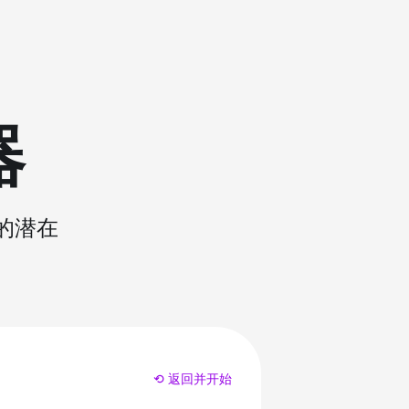
器
的潜在
⟲ 返回并开始