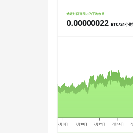
🇨🇱ㅤ CLP - CL$
AMD CPU Ryzen 7 5800X
选定时间范围内的平均收益
🇨🇴ㅤ COP - CO$
0.00000022
AMD CPU Ryzen 7 5800X3D
BTC/24小
🇨🇷ㅤ CRC - ₡
AMD CPU Ryzen 7 7800X3D
Chart
🏳ㅤ CUC - $
AMD CPU Ryzen 9 3900X
🇨🇻ㅤ CVE - CV$
AMD CPU Ryzen 9 3900XT
Combination chart with 3 data series.
🇨🇿ㅤ CZK - Kč
The chart has 2 X axes displaying Tim
AMD CPU Ryzen 9 3950X
The chart has 3 Y axes displaying valu
🇩🇯ㅤ DJF - Fdj
AMD CPU Ryzen 9 5900X
🇩🇰ㅤ DKK - Dkr
AMD CPU Ryzen 9 5950X
🇩🇴ㅤ DOP - RD$
AMD CPU Ryzen 9 7900X
🇩🇿ㅤ DZD - DA
AMD CPU Ryzen 9 7950X
🇪🇬ㅤ EGP
AMD CPU Threadripper 1900X
7月8日
7月10日
7月12日
7月14日
7
🇪🇷ㅤ ERN - Nfk
AMD CPU Threadripper 1920X