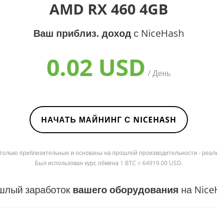
AMD RX 460 4GB
Ваш приблиз. доход
с NiceHash
0.02 USD
/ День
НАЧАТЬ МАЙНИНГ С NICEHASH
я только приблизительные и основаны на прошлой производительности - реал
Был использован курс обмена 1 BTC = 64919.00 USD.
шлый заработок
вашего оборудования
на Nice