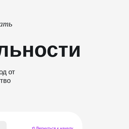
тать
льности
од от
ство
⟲ Вернуться к началу