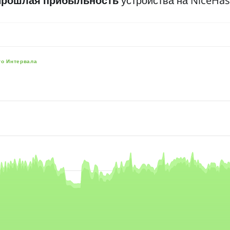
Прошлая прибыльность
устройства на NiceHa
го Интервала
e, and navigator-x-axis.
es, values, and navigator-y-axis.