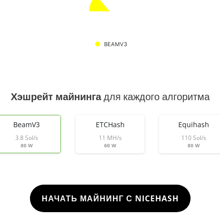
BEAMV3
Хэшрейт майнинга
для каждого алгоритма
BeamV3
ETCHash
Equihash
3.8 Sol/s
11 MH/s
110 Sol/s
80 W
60 W
80 W
НАЧАТЬ МАЙНИНГ С NICEHASH