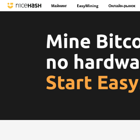
Майнинг
EasyMining
Онлайн-рынок