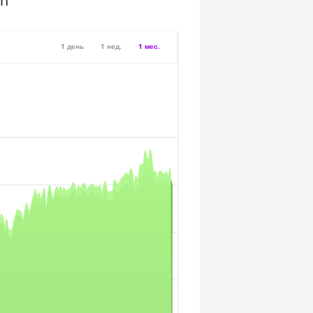
sh
1 день
1 нед.
1 мес.