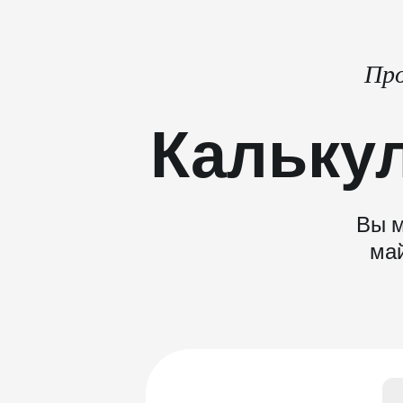
Про
Кальку
Вы м
май