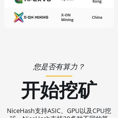
Kong
BITMAIN AntMiner
L11 (20Gh)
X-ON
China
BITMAIN AntMiner
Mining
L11 Hyd. 2U (33Gh)
BITMAIN AntMiner
L11 Hyd. 6U (33Gh)
BITMAIN AntMiner
L11 Pro (21Gh)
您是否有算力？
BITMAIN AntMiner L3
++
开始挖矿
BITMAIN AntMiner
L3+
BITMAIN AntMiner L7
BITMAIN AntMiner L9
NiceHash支持ASIC、GPU以及CPU挖
(16Gh)