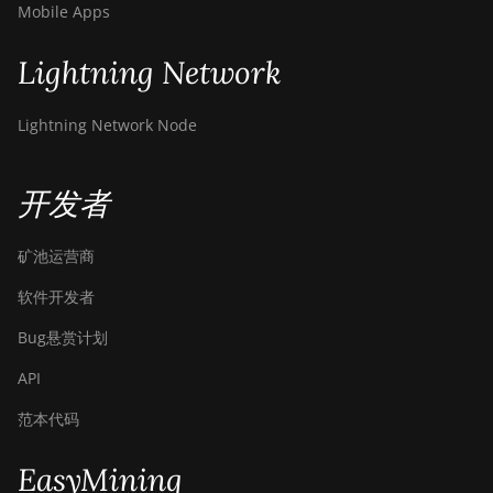
Mobile Apps
Z11j
BITMAIN AntMiner
Lightning Network
Z15
BITMAIN AntMiner
Lightning Network Node
Z15 Pro
BITMAIN AntMiner
开发者
Z15e
BITMAIN AntMiner
矿池运营商
Z15j
软件开发者
BITMAIN Antminer
S19 Hyd. (152Th)
Bug悬赏计划
BITMAIN Antminer
API
S19 Hydro (158Th)
范本代码
BITMAIN Antminer
S19 XP Hyd (255Th)
EasyMining