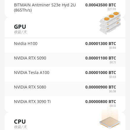
BITMAIN Antminer S23e Hyd 2U
0.00043500 BTC
🏳ㅤ SCR - SR
AMD RX 7900 GRE
(865Th/s)
$27.98
🇸🇩ㅤ SDG
AMD RX 7900 XT 20GB
GPU
🇸🇪ㅤ SEK
AMD RX 7900 XTX
收益/天
24GB
🇸🇬ㅤ SGD - S$
Nvidia H100
0.00001300 BTC
AMD RX 9070
$0.84
🏳ㅤ SHP - £
AMD RX 9070 GRE
NVIDIA RTX 5090
0.00001100 BTC
🇸🇱ㅤ SLL - Le
$0.71
AMD RX 9070 XT
🇸🇴ㅤ SOS - Ssh
NVIDIA Tesla A100
0.00001000 BTC
$0.64
AMD RX Vega 56
🏳ㅤ SRD - $
NVIDIA RTX 5080
0.00000900 BTC
AMD RX Vega 64
$0.58
🇸🇾ㅤ SYP - SY£
AMD Radeon Pro VII
NVIDIA RTX 3090 Ti
0.00000800 BTC
🇸🇿ㅤ SZL - L
$0.51
AMD Radeon VII
🇹🇭ㅤ THB - ฿
CPU
AMD Vega Frontier
🇹🇭ㅤ TJS - ЅМ
收益/天
Edition