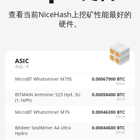
🇵🇦ㅤ PAB - B/.
AMD RX 6650 XT
查看当前NiceHash上挖矿性能最好的
🇵🇪ㅤ PEN - S/.
硬件。
AMD RX 6700 10GB
🏳ㅤ PGK - K
AMD RX 6700 XT 12GB
🇵🇭ㅤ PHP - ₱
AMD RX 6750 XT 12GB
🇵🇰ㅤ PKR - PKRs
AMD RX 6800 16GB
ASIC
🇵🇱ㅤ PLN - zł
收益/天
AMD RX 6800 XT 16GB
🇵🇾ㅤ PYG - ₲
MicroBT Whatsminer M79S
0.00067900 BTC
AMD RX 6900 XT 16GB
$43.68
🇶🇦ㅤ QAR - QR
AMD RX 6950 XT
BITMAIN Antminer S23 Hyd. 3U
0.00058400 BTC
(1.16Ph)
$37.57
🇷🇴ㅤ RON
AMD RX 7600
MicroBT Whatsminer M79
0.00046300 BTC
🇷🇸ㅤ RSD - din.
AMD RX 7600 XT
$29.78
🇸🇦ㅤ SAR - SR
AMD RX 7700 XT
Bitdeer SealMiner A4 Ultra
0.00044600 BTC
Hydro
$28.69
🇸🇧ㅤ SBD - $
AMD RX 7800 XT