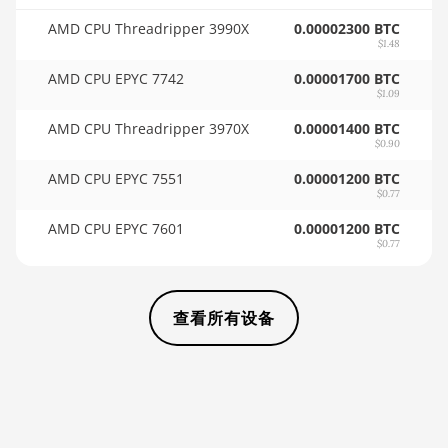
🏳ㅤ TMT - m
AMD CPU Threadripper 3990X
0.00002300 BTC
Auradine Teraflux
$1.48
AH3880
🇹🇳ㅤ TND - DT
AMD CPU EPYC 7742
0.00001700 BTC
Auradine Teraflux
🇹🇷ㅤ TRY - TL
$1.09
AI2500
AMD CPU Threadripper 3970X
0.00001400 BTC
🇹🇹ㅤ TTD - TT$
Auradine Teraflux
$0.90
🇹🇼ㅤ TWD - NT$
AI3680
AMD CPU EPYC 7551
0.00001200 BTC
$0.77
🇹🇿ㅤ TZS - TSh
Auradine Teraflux
AT1500
AMD CPU EPYC 7601
0.00001200 BTC
🇺🇦ㅤ UAH - ₴
$0.77
Auradine Teraflux
🇺🇬ㅤ UGX - USh
AT2880
🇺🇾ㅤ UYU - $U
查看所有设备
BITFURY B8
🇺🇿ㅤ UZS
BITMAIN AntMiner
AL1 (16.6Th)
🏳ㅤ VES - Bs.S
BITMAIN AntMiner D3
🇻🇳ㅤ VND - ₫