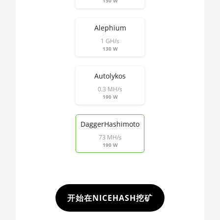
150 W
32GB
🇱🇷ㅤ LRD - $
AMD R9 380
Alephium
🏳ㅤ LSL - M
AMD R9 380X
1 GH/s
130 W
🇱🇹ㅤ LTL - Lt
AMD R9 390
🇱🇻ㅤ LVL - Ls
AMD R9 Fury Nano
Autolykos
0.3 MH/s
🇱🇾ㅤ LYD - LD
AMD RX 460 4GB
190 W
🇲🇦ㅤ MAD
AMD RX 470 4GB
DaggerHashimoto
🇲🇩ㅤ MDL
AMD RX 470 8GB
73 MH/s
🇲🇬ㅤ MGA
190 W
AMD RX 480 8GB
🇲🇰ㅤ MKD
AMD RX 550 4GB
🇲🇲ㅤ MMK
AMD RX 5500 XT 4GB
开始在NICEHASH挖矿
🏳ㅤ MNT - ₮
AMD RX 5500 XT 8GB
🇲🇴ㅤ MOP - MOP$