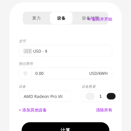
算力
设备
设备对照
⟲ 返回并开始
货币
🇺🇸ㅤ USD - $
🇪🇺ㅤ EUR - €
预估费用
🇺🇸ㅤ USD - $
🤑
USD/kWH
🇨🇳ㅤ CNY - CN¥
设备
设备数量
🇬🇧ㅤ GBP - £
AMD Radeon Pro VII
🇷🇺ㅤ RUB
BITMAIN AntMiner
+ 添加其他设备
清除所有
S17e (64Th)
- - -
AMD CPU EPYC 7302
🇦🇪ㅤ AED
计算