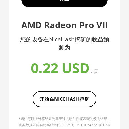
AMD CPU EPYC 7352
🇦🇫ㅤ AFN - Af
AMD CPU EPYC 7402
🇦🇱ㅤ ALL
AMD Radeon Pro VII
AMD CPU EPYC 7402P
🇦🇲ㅤ AMD
AMD CPU EPYC 7551
您的设备在NiceHash挖矿的
收益预
🇧🇶ㅤ ANG - ƒ
测为
AMD CPU EPYC 7601
🇦🇴ㅤ AOA - Kz
AMD CPU EPYC 7742
🇦🇷ㅤ ARS - AR$
0.22 USD
AMD CPU Ryzen 3
🇦🇺ㅤ AUD - AU$
/ 天
1300X
🏳ㅤ AWG - ƒ
AMD CPU Ryzen 5
1400
🇦🇿ㅤ AZN - man.
开始在NICEHASH挖矿
AMD CPU Ryzen 5
🇧🇦ㅤ BAM - KM
1500X
🏳ㅤ BBD - Bds$
AMD CPU Ryzen 5
*请注意以上计算结果为基于过去硬件性能表现的预测结果，
🇧🇩ㅤ BDT - Tk
1600
真实数据可能会稍高或稍低，汇率按1 BTC = 64328.10 USD