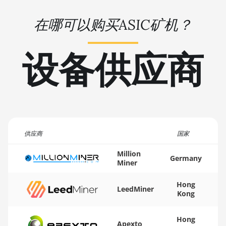
BITMAIN AntMiner D5
🇻🇺ㅤ VUV - Vt
在哪可以购买ASIC矿机？
BITMAIN AntMiner K5
🏳ㅤ WST - WS$
BITMAIN AntMiner K7
🇨🇫ㅤ XAF - FCFA
设备供应商
BITMAIN AntMiner
🇦🇬ㅤ XCD - $
KA3
🏳ㅤ XDR - SDR
BITMAIN AntMiner
KS3 (8.3TH)
🇨🇮ㅤ XOF - CFA
BITMAIN AntMiner
🇵🇫ㅤ XPF - Fr
KS3 (9.4TH)
供应商
国家
🇾🇪ㅤ YER - YR
BITMAIN AntMiner
Million
KS5
🇿🇦ㅤ ZAR - R
Germany
Miner
BITMAIN AntMiner
🇿🇲ㅤ ZMK - ZK
Hong
KS5 Pro
LeedMiner
Kong
BITMAIN AntMiner
KS7
Hong
Apexto