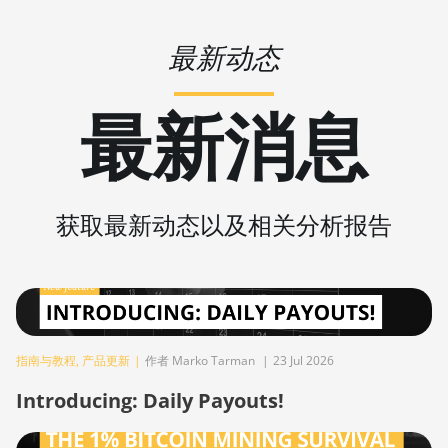
S19 XP Hyd 3U (512Th)
BITMAIN AntMiner
最新动态
S19 XP+ Hyd (279Th)
BITMAIN AntMiner
最新消息
S19j Pro (100Th)
BITMAIN AntMiner
S19j Pro (104Th)
BITMAIN AntMiner
获取最新动态以及相关分析报告
S19j Pro+ (120Th)
BITMAIN AntMiner
S19j Pro++ (125Th)
BITMAIN AntMiner
S21 (200Th)
指南与教程
,
产品更新
|
作者 Marko Tarman
|
23 Jul 2026
BITMAIN AntMiner
Introducing: Daily Payouts!
S21 Hyd. (335Th)