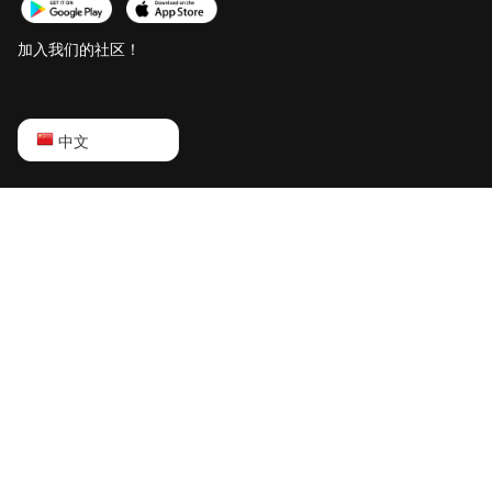
Bitdeer SealMiner A2
Hyd
加入我们的社区！
Bitdeer SealMiner A2
Pro Air
English
中文
Bitdeer SealMiner A2
Pro Hyd
Русский
Bitdeer SealMiner A3
中文
Air
Deutsch
Bitdeer SealMiner A3
Hydro
Português
Bitdeer SealMiner A3
Español
Pro Air
Français
Bitdeer SealMiner A3
Pro Hydro
日本語
Bitdeer SealMiner A4
Pro Air