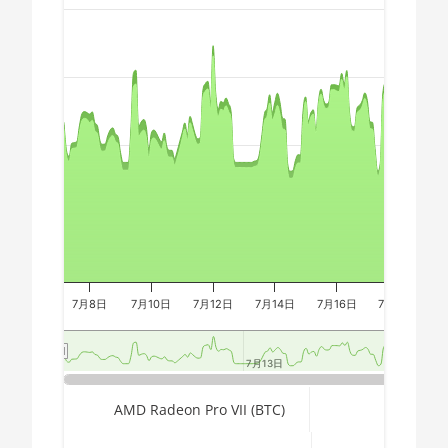
Chart
🇩🇿ㅤ DZD - DA
3800X
🇪🇬ㅤ EGP
AMD CPU Ryzen 7
3800XT
Combination chart with 3 data series.
🇪🇷ㅤ ERN - Nfk
The chart has 2 X axes displaying Time, and navigator-x-a
AMD CPU Ryzen 7
🇪🇹ㅤ ETB - Br
The chart has 3 Y axes displaying values, values, and navi
5700G
🏳ㅤ FJD - FJ$
AMD CPU Ryzen 7
5800X
🇫🇰ㅤ FKP - £
AMD CPU Ryzen 7
🇬🇪ㅤ GEL
5800X3D
🇬🇭ㅤ GHS - GH₵
AMD CPU Ryzen 7
7800X3D
7月8日
🇬🇮ㅤ GIP - £
7月10日
7月12日
7月14日
7月16日
7月18日
7
AMD CPU Ryzen 9
🏳ㅤ GMD - D
3900X
7月13日
7月13日
🇬🇳ㅤ GNF - FG
AMD CPU Ryzen 9
End of interactive chart.
AMD Radeon Pro VII (BTC)
🇬🇹ㅤ GTQ
3900XT