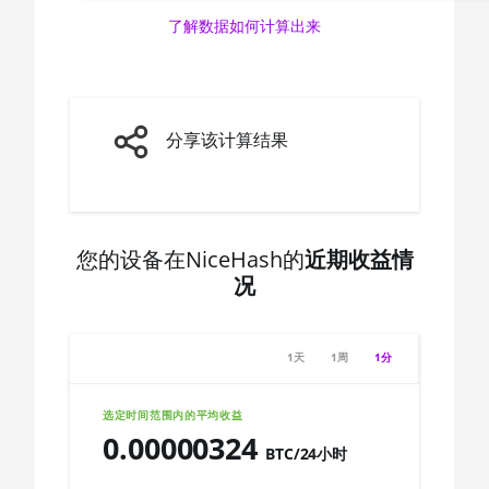
🇨🇦ㅤ CAD - CA$
了解数据如何计算出来
AMD CPU Ryzen 5
🇨🇩ㅤ CDF
7600X
🇨🇭ㅤ CHF
AMD CPU Ryzen 7
1700
🇨🇱ㅤ CLP - CL$
分享该计算结果
AMD CPU Ryzen 7
🇨🇴ㅤ COP - CO$
1700X
🇨🇷ㅤ CRC - ₡
AMD CPU Ryzen 7
1800X
您的设备在NiceHash的
近期收益情
🏳ㅤ CUC - $
况
AMD CPU Ryzen 7
🇨🇻ㅤ CVE - CV$
2700
🇨🇿ㅤ CZK - Kč
AMD CPU Ryzen 7
1天
1周
1分
2700X
🇩🇯ㅤ DJF - Fdj
选定时间范围内的平均收益
AMD CPU Ryzen 7
🇩🇰ㅤ DKK - Dkr
0.00000324
3700X
BTC/24小时
🇩🇴ㅤ DOP - RD$
AMD CPU Ryzen 7