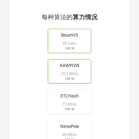
🇯🇴ㅤ JOD - JD
AMD CPU
🇯🇵ㅤ JPY - ¥
Threadripper 2920X
每种算法的
算力情况
🏳ㅤ KGS - сом
AMD CPU
End of interactive chart.
Threadripper 2950X
BeamV3
🇰🇭ㅤ KHR
40 Sol/s
AMD CPU
🇰🇲ㅤ KMF - CF
190 W
Threadripper 2970WX
🏳ㅤ KPW - W
AMD CPU
KAWPOW
Threadripper 2990WX
🇰🇷ㅤ KRW - ₩
25.5 MH/s
190 W
AMD CPU
🇰🇼ㅤ KWD - KD
Threadripper 3960X
🇰🇾ㅤ KYD - $
ETCHash
AMD CPU
🇰🇿ㅤ KZT
Threadripper 3970X
73 MH/s
190 W
🇱🇦ㅤ LAK - ₭
AMD CPU
Threadripper 3990X
NexaPow
🇱🇧ㅤ LBP - LB£
AMD PRO W6800
45 MH/s
🇱🇰ㅤ LKR - SLRs