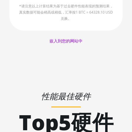
AMD RX 5600
*请注意以上计算结果为基于过去硬件性能表现的预测结果，
🇲🇺ㅤ MUR - MURs
AMD RX 5600 XT 6GB
真实数据可能会稍高或稍低，汇率按1 BTC = 64328.10 USD
兑换。
🏳ㅤ MVR - Rf
AMD RX 570 16GB
🇲🇼ㅤ MWK - MK
AMD RX 570 4GB
嵌入到您的网站中
🇲🇽ㅤ MXN - MX$
AMD RX 570 8GB
🇲🇾ㅤ MYR - RM
AMD RX 5700 8GB
🇳🇦ㅤ NAD - N$
AMD RX 5700 XT 8GB
🇳🇬ㅤ NGN - ₦
AMD RX 580 4GB
🇳🇮ㅤ NIO - C$
AMD RX 580 8GB
性能最佳硬件
🇳🇴ㅤ NOK - Nkr
AMD RX 590 8GB
🇳🇵ㅤ NPR - NPRs
AMD RX 6500 XT 4GB
Top5硬件
🇳🇿ㅤ NZD - NZ$
AMD RX 6600 8GB
🇴🇲ㅤ OMR
AMD RX 6600 XT 8GB