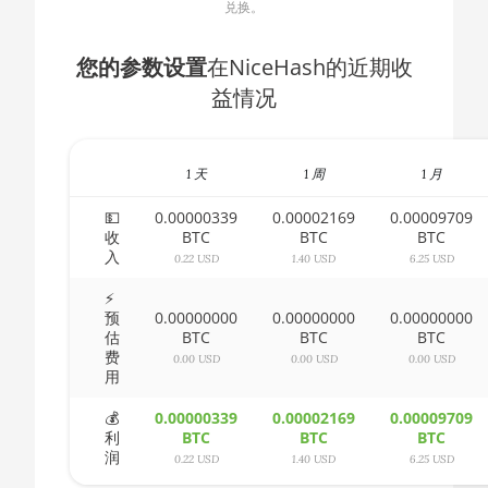
兑换。
🇧🇬ㅤ BGN
AMD CPU Ryzen 5
1600X
🇧🇭ㅤ BHD - BD
您的参数设置
在NiceHash的近期收
AMD CPU Ryzen 5
益情况
🇧🇮ㅤ BIF - FBu
2600
🇧🇲ㅤ BMD - $
AMD CPU Ryzen 5
2600X
1 天
1 周
1 月
🇧🇳ㅤ BND - BN$
AMD CPU Ryzen 5
💵
0.00000339
0.00002169
0.00009709
🇧🇴ㅤ BOB - Bs
3500X
收
BTC
BTC
BTC
入
🇧🇷ㅤ BRL - R$
0.22 USD
1.40 USD
6.25 USD
AMD CPU Ryzen 5
3600
⚡
🏳ㅤ BSD - B$
预
0.00000000
0.00000000
0.00000000
AMD CPU Ryzen 5
估
BTC
BTC
BTC
🇧🇹ㅤ BTN - Nu.
费
3600X
0.00 USD
0.00 USD
0.00 USD
用
🇧🇼ㅤ BWP
AMD CPU Ryzen 5
💰
0.00000339
0.00002169
0.00009709
🇧🇾ㅤ BYN
3600XT
利
BTC
BTC
BTC
润
0.22 USD
1.40 USD
6.25 USD
🇧🇿ㅤ BZD - BZ$
AMD CPU Ryzen 5
5600X