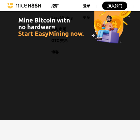
挖矿
登录
加入我们
|
|
EasyMining
更多
实时市场
OTC 交易
博客