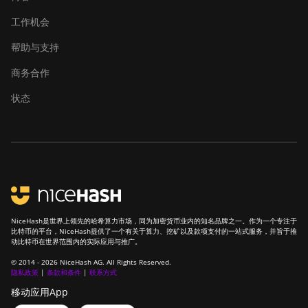
BITMAIN Antminer
工作机会
S23 Imm. (442Th)
帮助与支持
BITMAIN Antminer
S23e Hyd 2U (865Th/s)
商务合作
BITMAIN Antminer
状态
T19 Hydro (145Th)
BITMAIN Antminer
T19 Hydro (158Th)
BITMAIN Antminer
T21 (190TH)
Baikal BK-G28
NiceHash是世界上领先的哈希算力市场，同为加密货币业内的知名品牌之一。作为一个专注于
比特币的平台，NiceHash提供了一个有关于算力、挖矿以及款项支付的一站式服务，并旨于推
Baikal Giant X10
动比特币在世界范围内的实际应用与推广。
© 2014 - 2026 NiceHash AG. All Rights Reserved.
Baikal Giant+
隐私政策
|
条款和条件
|
联系方式
Bitdeer SealMiner A2
移动应用App