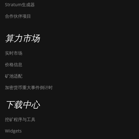
Stratum生成器
BITMAIN AntMiner
合作伙伴项目
T15
BITMAIN AntMiner
T17
算力市场
BITMAIN AntMiner
T17+
实时市场
BITMAIN AntMiner
价格信息
T17e
矿池适配
BITMAIN AntMiner
加密货币重大事件倒计时
T9+
BITMAIN AntMiner
下载中心
Z11
BITMAIN AntMiner
挖矿程序与工具
Z11e
Widgets
BITMAIN AntMiner