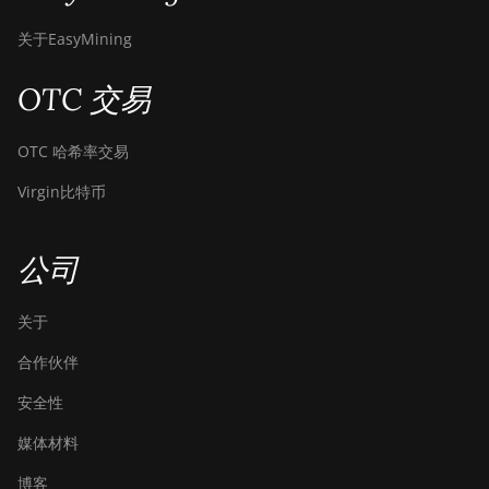
BITMAIN Antminer
S19j (100TH)
关于EasyMining
BITMAIN Antminer
OTC 交易
S19j (90Th)
BITMAIN Antminer
OTC 哈希率交易
S19j Pro (96Th)
Virgin比特币
BITMAIN Antminer
S19j XP (151TH)
公司
BITMAIN Antminer
S19k Pro (120Th)
关于
BITMAIN Antminer
S23 (580Th)
合作伙伴
BITMAIN Antminer
安全性
S23 Hyd. (580Th)
媒体材料
BITMAIN Antminer
S23 Hyd. 3U (1.16Ph)
博客