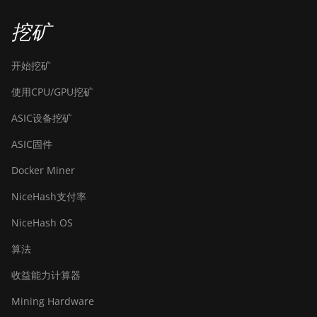
BITMAIN AntMiner
S21+ Hyd (319Th)
挖矿
BITMAIN AntMiner
S21e XP Hyd (430Th)
开始挖矿
BITMAIN AntMiner
使用CPU/GPU挖矿
S21e XP Hyd 3U
(860Th)
ASIC设备挖矿
BITMAIN AntMiner
ASIC固件
S21j XP Hyd (495Th/s)
Docker Miner
BITMAIN AntMiner S9
NiceHash支付率
BITMAIN AntMiner S9
SE
NiceHash OS
BITMAIN AntMiner S9i
算法
BITMAIN AntMiner S9j
收益能力计算器
BITMAIN AntMiner
Mining Hardware
S9k