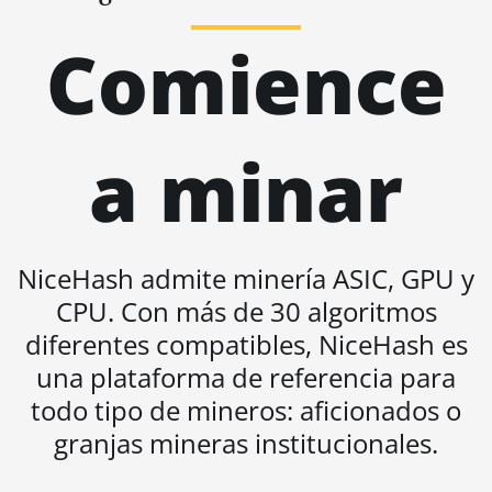
(335Th)
Comience
BITMAIN AntMiner S21
Immersion (301Th)
BITMAIN AntMiner S21 Pro
BITMAIN AntMiner S21 XP
a minar
(270Th)
BITMAIN AntMiner S21 XP Hyd
(473Th)
NiceHash admite minería ASIC, GPU y
BITMAIN AntMiner S21 XP
Immersion (300Th)
CPU. Con más de 30 algoritmos
diferentes compatibles, NiceHash es
BITMAIN AntMiner S21 XP+ Hyd
(500Th)
una plataforma de referencia para
BITMAIN AntMiner S21+ (216Th)
todo tipo de mineros: aficionados o
granjas mineras institucionales.
BITMAIN AntMiner S21+ Hyd
(319Th)