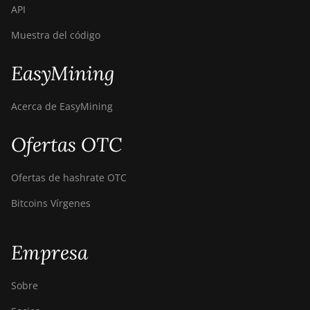
API
Canaan Creative Avalon 7
Muestra del código
Canaan Creative Avalon 921
DesiweMiner K10Pro
EasyMining
DesiweMiner K10Ultra
Acerca de EasyMining
DesiweMiner K9S
Ebang Ebit E12
Ofertas OTC
Ebang Ebit E12+
Ofertas de hashrate OTC
ElphaPex DG 1
Bitcoins Vírgenes
ElphaPex DG 1 Lite
ElphaPex DG 1+
Empresa
ElphaPex DG 1S
Sobre
ElphaPex DG Home 1