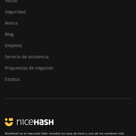
Socios
ElphaPex DG Hydro 1
Seguridad
ElphaPex DG2
Marca
ElphaPex DG2+
Blog
FusionSilicon X2
Empleos
FusionSilicon X7
Servicio de asistencia
Goldshell AL-BOX
Propuestas de negocios
Goldshell AL-BOX II
Estatus
Goldshell AL-BOX II Plus
Goldshell CK Lite
Goldshell CK-BOX
Goldshell CK-BOX II
Goldshell CK5
NiceHash es el mercado líder mundial en tasa de hash y uno de los nombres más