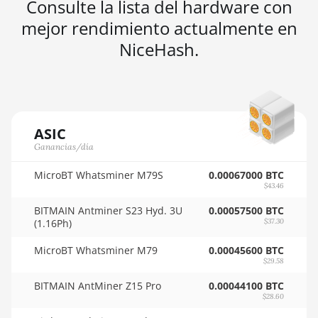
Consulte la lista del hardware con
🇳🇬ㅤ NGN - ₦
AMD RX Vega 64
mejor rendimiento actualmente en
🇳🇮ㅤ NIO - C$
AMD Radeon Pro VII
NiceHash.
🇳🇴ㅤ NOK - Nkr
AMD Radeon VII
🇳🇵ㅤ NPR - NPRs
AMD Vega Frontier Edition
🇳🇿ㅤ NZD - NZ$
Auradine Teraflux AH3880
ASIC
🇴🇲ㅤ OMR
Auradine Teraflux AI2500
Ganancias/día
🇵🇦ㅤ PAB - B/.
Auradine Teraflux AI3680
MicroBT Whatsminer M79S
0.00067000 BTC
$43.46
🇵🇪ㅤ PEN - S/.
Auradine Teraflux AT1500
BITMAIN Antminer S23 Hyd. 3U
0.00057500 BTC
🏳ㅤ PGK - K
(1.16Ph)
Auradine Teraflux AT2880
$37.30
🇵🇭ㅤ PHP - ₱
BITFURY B8
MicroBT Whatsminer M79
0.00045600 BTC
$29.58
🇵🇰ㅤ PKR - PKRs
BITMAIN AntMiner AL1 (16.6Th)
BITMAIN AntMiner Z15 Pro
0.00044100 BTC
🇵🇱ㅤ PLN - zł
$28.60
BITMAIN AntMiner D3