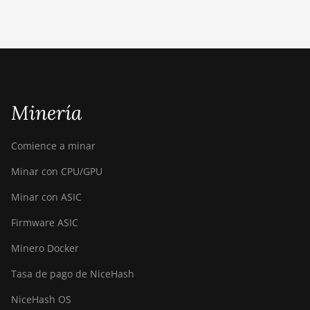
Bitdeer SealMiner A2 Hyd
Bitdeer SealMiner A2 Pro Air
Bitdeer SealMiner A2 Pro Hyd
Bitdeer SealMiner A3 Air
Minería
Bitdeer SealMiner A3 Hydro
Bitdeer SealMiner A3 Pro Air
Comience a minar
Bitdeer SealMiner A3 Pro Hydro
Minar con CPU/GPU
Bitdeer SealMiner A4 Pro Air
Minar con ASIC
Bitdeer SealMiner A4 Pro Hydro
Firmware ASIC
Bitdeer SealMiner A4 Ultra
Minero Docker
Hydro
Tasa de pago de NiceHash
Bitdeer SealMiner DL1 Air
NiceHash OS
Bitdeer SealMiner DL1 Hydro