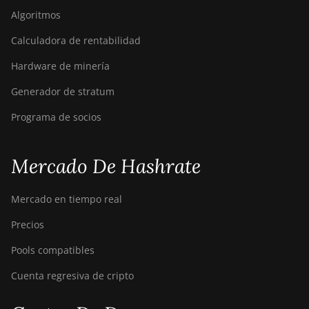
Algoritmos
Bitmain Antminer AL1
Calculadora de rentabilidad
Canaan Avalon A15-194T
Hardware de minería
Canaan Avalon A1566
Generador de stratum
Canaan Avalon A1566I
Programa de socios
Canaan Avalon A15XP-206T
Canaan Avalon A16 (282Th)
Mercado De Hashrate
Canaan Avalon A16XP (300Th)
Mercado en tiempo real
Canaan Avalon Made A1346
Precios
Canaan Avalon Made A1366
Pools compatibles
Canaan Avalon Made A1446
Cuenta regresiva de cripto
Canaan Avalon Made A1466
Canaan Avalon Mini 3