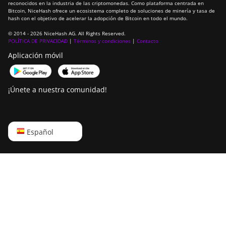
Goldshell CK6
reconocidos en la industria de las criptomonedas. Como plataforma centrada en
Bitcoin, NiceHash ofrece un ecosistema completo de soluciones de minería y tasa de
hash con el objetivo de acelerar la adopción de Bitcoin en todo el mundo.
Goldshell CK6-SE
© 2014 - 2026 NiceHash AG. All Rights Reserved.
Goldshell E-DG1M
POLÍTICA DE PRIVACIDAD
|
Términos y condiciones
|
Contacto
Aplicación móvil
Goldshell KA-BOX
Goldshell KA-BOX Pro
¡Únete a nuestra comunidad!
Goldshell KD-BOX
Goldshell KD5
English
Español
Goldshell KD6
Русский
Goldshell LB Lite
中文
Goldshell LB-BOX
Deutsch
Goldshell LT Lite
Português
Goldshell LT5 Pro
Español