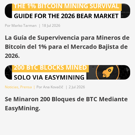
(1.16Ph)
BITMAIN Antminer S23 Imm.
(442Th)
Por Marko Tarman
|
18 Jul 2026
BITMAIN Antminer S23e Hyd 2U
La Guía de Supervivencia para Mineros de
(865Th/s)
Bitcoin del 1% para el Mercado Bajista de
BITMAIN Antminer T19 Hydro
2026.
(145Th)
BITMAIN Antminer T19 Hydro
(158Th)
BITMAIN Antminer T21 (190TH)
Noticias
,
Prensa
|
Por Ana Kovačič
|
2 Jul 2026
Baikal BK-G28
Se Minaron 200 Bloques de BTC Mediante
Baikal Giant X10
EasyMining.
Baikal Giant+
Bitdeer SealMiner A2