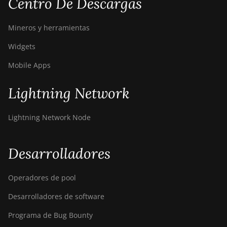
Centro De Descargas
Canaan Avalon Nano 3
Mineros y herramientas
Canaan Avalon Nano 3S
Widgets
Canaan Avalon Q
Mobile Apps
Canaan Avalon Q
Lightning Network
Canaan AvalonMiner 1047
Canaan AvalonMiner 1066
Lightning Network Node
Canaan Creative Avalon 1126
Pro
Desarrolladores
Canaan Creative Avalon 1146
Pro
Operadores de pool
Canaan Creative Avalon 1166
Desarrolladores de software
Pro
Programa de Bug Bounty
Canaan Creative Avalon 1246