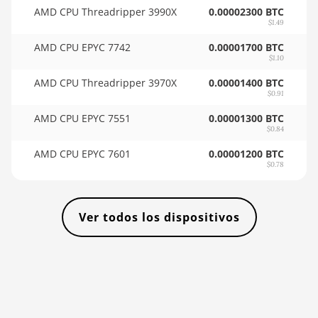
🇸🇴ㅤ SOS - Ssh
(33Gh)
AMD CPU Threadripper 3990X
0.00002300 BTC
$1.49
🏳ㅤ SRD - $
BITMAIN AntMiner L11 Pro
AMD CPU EPYC 7742
0.00001700 BTC
(21Gh)
🇸🇾ㅤ SYP - SY£
$1.10
BITMAIN AntMiner L3 ++
🇸🇿ㅤ SZL - L
AMD CPU Threadripper 3970X
0.00001400 BTC
$0.91
BITMAIN AntMiner L3+
🇹🇭ㅤ THB - ฿
AMD CPU EPYC 7551
0.00001300 BTC
BITMAIN AntMiner L7
$0.84
🇹🇭ㅤ TJS - ЅМ
AMD CPU EPYC 7601
0.00001200 BTC
BITMAIN AntMiner L9 (16Gh)
🏳ㅤ TMT - m
$0.78
BITMAIN AntMiner L9 (17Gh)
🇹🇳ㅤ TND - DT
BITMAIN AntMiner L9 Hyd 2U
🇹🇷ㅤ TRY - TL
Ver todos los dispositivos
(27Gh)
🇹🇹ㅤ TTD - TT$
BITMAIN AntMiner S11
🇹🇼ㅤ TWD - NT$
BITMAIN AntMiner S15
🇹🇿ㅤ TZS - TSh
BITMAIN AntMiner S17
🇺🇦ㅤ UAH - ₴