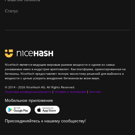
ElphaPex DG2+
Статус
FusionSilicon X2
FusionSilicon X7
Goldshell AL-BOX
Goldshell AL-BOX II
Goldshell AL-BOX II Plus
NiceHash является ведущим мировым рынком мощности и одним из самых
узнаваемых имен в индустрии криптовалют. Как платформа, ориентированная на
Goldshell CK Lite
биткоины, NiceHash предоставляет полную экосистему решений для майнинга и
мощности с целью ускорить внедрение биткоинов во всем мире.
Goldshell CK-BOX
© 2014 - 2026 NiceHash AG. All Rights Reserved.
Политика конфиденциальности
|
Условия и положения
|
Контакт
Goldshell CK-BOX II
Мобильное приложение
Goldshell CK5
Goldshell CK6
Присоединяйтесь к нашему сообществу!
Goldshell CK6-SE