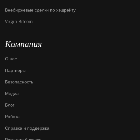
DesiweMiner K10Pro
Внебиржевые сделки по хэшрейту
DesiweMiner K10Ultra
Virgin Bitcoin
DesiweMiner K9S
Ebang Ebit E12
Компания
Ebang Ebit E12+
О нас
ElphaPex DG 1
Партнеры
ElphaPex DG 1 Lite
Безопасность
ElphaPex DG 1+
Медиа
ElphaPex DG 1S
Блог
ElphaPex DG Home 1
Работа
ElphaPex DG Hydro 1
Справка и поддержка
ElphaPex DG2
Развитие бизнеса