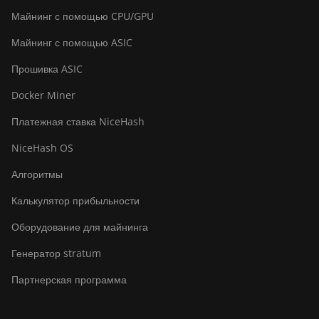
Bitdeer SealMiner A2 Pro Hyd
Майнинг с помощью CPU/GPU
Bitdeer SealMiner A3 Air
Майнинг с помощью ASIC
Bitdeer SealMiner A3 Hydro
Прошивка ASIC
Bitdeer SealMiner A3 Pro Air
Docker Miner
Bitdeer SealMiner A3 Pro Hydro
Платежная ставка NiceHash
Bitdeer SealMiner A4 Pro Air
NiceHash OS
Bitdeer SealMiner A4 Pro Hydro
Алгоритмы
Bitdeer SealMiner A4 Ultra
Калькулятор прибыльности
Hydro
Оборудование для майнинга
Bitdeer SealMiner DL1 Air
Генератор stratum
Bitdeer SealMiner DL1 Hydro
Партнерская программа
Bitmain Antminer AL1