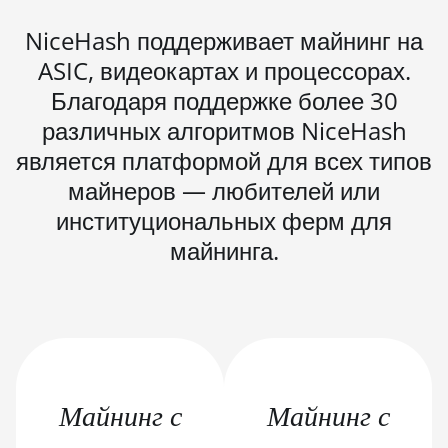
BITMAIN AntMiner S21 Pro
NiceHash поддерживает майнинг на
ASIC, видеокартах и процессорах.
BITMAIN AntMiner S21 XP
(270Th)
Благодаря поддержке более 30
различных алгоритмов NiceHash
BITMAIN AntMiner S21 XP Hyd
(473Th)
является платформой для всех типов
BITMAIN AntMiner S21 XP
майнеров — любителей или
Immersion (300Th)
институциональных ферм для
BITMAIN AntMiner S21 XP+ Hyd
майнинга.
(500Th)
BITMAIN AntMiner S21+ (216Th)
BITMAIN AntMiner S21+ Hyd
(319Th)
BITMAIN AntMiner S21e XP Hyd
Майнинг с
Майнинг с
(430Th)