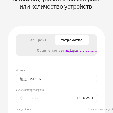
или количество устройств.
Хешрейт
Устройство
Сравнение устройств
⟲ Вернуться к началу
Валюта
🇺🇸ㅤ USD - $
🇪🇺ㅤ EUR - €
Цена электроэнергии
🇺🇸ㅤ USD - $
🤑
USD/kWH
🇨🇳ㅤ CNY - CN¥
Устройство
Количество устро