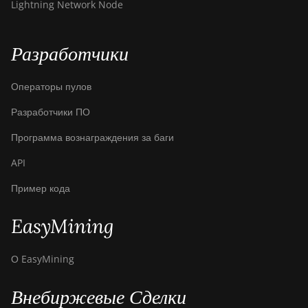
Lightning Network Node
Canaan Avalon Q
Разработчики
Canaan Avalon Q
Canaan AvalonMiner 1047
Операторы пулов
Canaan AvalonMiner 1066
Разработчики ПО
Canaan Creative Avalon 1126
Программа вознаграждения за баги
Pro
API
Canaan Creative Avalon 1146
Pro
Пример кода
Canaan Creative Avalon 1166
Pro
EasyMining
Canaan Creative Avalon 1246
О EasyMining
Canaan Creative Avalon 7
Внебиржевые Сделки
Canaan Creative Avalon 921