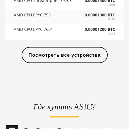
AMD CPU Threadripper 3970X
0.00001400 BTC
(21Gh)
🇸🇾ㅤ SYP - SY£
$0.91
BITMAIN AntMiner L3 ++
🇸🇿ㅤ SZL - L
AMD CPU EPYC 7551
0.00001300 BTC
$0.84
BITMAIN AntMiner L3+
🇹🇭ㅤ THB - ฿
AMD CPU EPYC 7601
0.00001200 BTC
BITMAIN AntMiner L7
$0.78
🇹🇭ㅤ TJS - ЅМ
BITMAIN AntMiner L9 (16Gh)
🏳ㅤ TMT - m
Посмотреть все устройства
BITMAIN AntMiner L9 (17Gh)
🇹🇳ㅤ TND - DT
BITMAIN AntMiner L9 Hyd 2U
🇹🇷ㅤ TRY - TL
(27Gh)
🇹🇹ㅤ TTD - TT$
BITMAIN AntMiner S11
🇹🇼ㅤ TWD - NT$
BITMAIN AntMiner S15
🇹🇿ㅤ TZS - TSh
BITMAIN AntMiner S17
Где купить ASIC?
🇺🇦ㅤ UAH - ₴
BITMAIN AntMiner S17 (53Th)
🇺🇬ㅤ UGX - USh
BITMAIN AntMiner S17 Pro