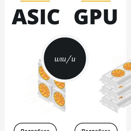
BITMAIN AntMiner S21e XP Hyd
ASIC
GPU
3U (860Th)
BITMAIN AntMiner S21j XP Hyd
(495Th/s)
BITMAIN AntMiner S9
BITMAIN AntMiner S9 SE
или/и
BITMAIN AntMiner S9i
BITMAIN AntMiner S9j
BITMAIN AntMiner S9k
BITMAIN AntMiner T15
BITMAIN AntMiner T17
BITMAIN AntMiner T17+
BITMAIN AntMiner T17e