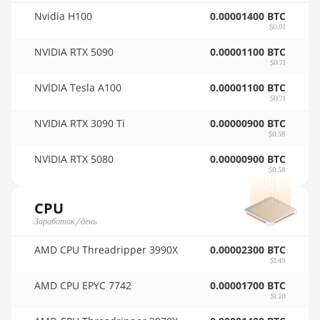
🇷🇴ㅤ RON
BITMAIN AntMiner K7
Nvidia H100
0.00001400 BTC
$0.91
🇷🇸ㅤ RSD - din.
BITMAIN AntMiner KA3
NVIDIA RTX 5090
0.00001100 BTC
🇸🇦ㅤ SAR - SR
$0.71
BITMAIN AntMiner KS3 (8.3TH)
NVIDIA Tesla A100
0.00001100 BTC
🇸🇧ㅤ SBD - $
BITMAIN AntMiner KS3 (9.4TH)
$0.71
🏳ㅤ SCR - SR
BITMAIN AntMiner KS5
NVIDIA RTX 3090 Ti
0.00000900 BTC
$0.58
🇸🇩ㅤ SDG
BITMAIN AntMiner KS5 Pro
NVIDIA RTX 5080
0.00000900 BTC
🇸🇪ㅤ SEK
$0.58
BITMAIN AntMiner KS7
🇸🇬ㅤ SGD - S$
BITMAIN AntMiner L11 (20Gh)
CPU
🏳ㅤ SHP - £
Заработок/день
BITMAIN AntMiner L11 Hyd. 2U
(33Gh)
🇸🇱ㅤ SLL - Le
AMD CPU Threadripper 3990X
0.00002300 BTC
$1.49
BITMAIN AntMiner L11 Hyd. 6U
🇸🇴ㅤ SOS - Ssh
(33Gh)
AMD CPU EPYC 7742
0.00001700 BTC
$1.10
🏳ㅤ SRD - $
BITMAIN AntMiner L11 Pro