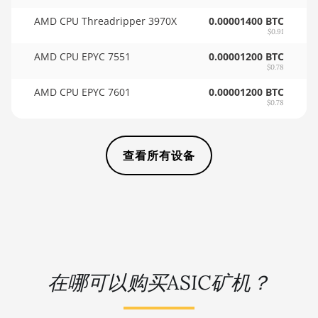
🏳ㅤ SCR - SR
AMD CPU Threadripper 3970X
0.00001400 BTC
BITMAIN AntMiner KS5
$0.91
🇸🇩ㅤ SDG
BITMAIN AntMiner KS5 Pro
AMD CPU EPYC 7551
0.00001200 BTC
🇸🇪ㅤ SEK
$0.78
BITMAIN AntMiner KS7
AMD CPU EPYC 7601
0.00001200 BTC
🇸🇬ㅤ SGD - S$
BITMAIN AntMiner L11 (20Gh)
$0.78
🏳ㅤ SHP - £
BITMAIN AntMiner L11 Hyd. 2U
(33Gh)
🇸🇱ㅤ SLL - Le
查看所有设备
BITMAIN AntMiner L11 Hyd. 6U
🇸🇴ㅤ SOS - Ssh
(33Gh)
🏳ㅤ SRD - $
BITMAIN AntMiner L11 Pro
(21Gh)
🇸🇾ㅤ SYP - SY£
BITMAIN AntMiner L3 ++
🇸🇿ㅤ SZL - L
在哪可以购买ASIC矿机？
BITMAIN AntMiner L3+
🇹🇭ㅤ THB - ฿
BITMAIN AntMiner L7
🇹🇭ㅤ TJS - ЅМ