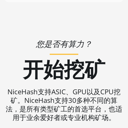
🇻🇺ㅤ VUV - Vt
BITMAIN AntMiner S19 Pro
🏳ㅤ WST - WS$
BITMAIN AntMiner S19 Pro Hyd.
(184Th)
🇨🇫ㅤ XAF - FCFA
BITMAIN AntMiner S19 Pro+ Hyd
🇦🇬ㅤ XCD - $
(198Th)
您是否有算力？
🏳ㅤ XDR - SDR
BITMAIN AntMiner S19 Pro+
Hyd. (191Th)
🇨🇮ㅤ XOF - CFA
开始挖矿
BITMAIN AntMiner S19 XP
🇵🇫ㅤ XPF - Fr
(140Th)
🇾🇪ㅤ YER - YR
BITMAIN AntMiner S19 XP Hyd
3U (512Th)
🇿🇦ㅤ ZAR - R
NiceHash支持ASIC、GPU以及CPU挖
矿。NiceHash支持30多种不同的算
BITMAIN AntMiner S19 XP+ Hyd
🇿🇲ㅤ ZMK - ZK
(279Th)
法，是所有类型矿工的首选平台，也适
BITMAIN AntMiner S19j Pro
用于业余爱好者或专业机构矿场。
(100Th)