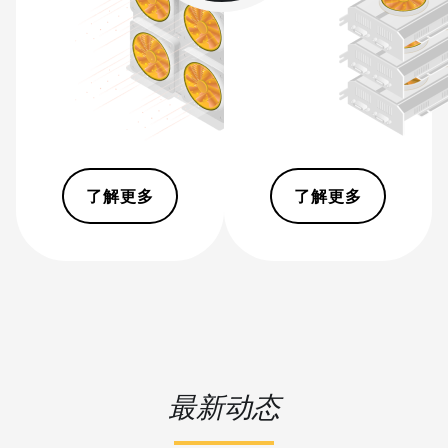
(473Th)
BITMAIN AntMiner S21 XP
Immersion (300Th)
BITMAIN AntMiner S21 XP+ Hyd
(500Th)
BITMAIN AntMiner S21+ (216Th)
了解更多
了解更多
BITMAIN AntMiner S21+ Hyd
(319Th)
BITMAIN AntMiner S21e XP Hyd
(430Th)
BITMAIN AntMiner S21e XP Hyd
3U (860Th)
BITMAIN AntMiner S21j XP Hyd
(495Th/s)
最新动态
BITMAIN AntMiner S9