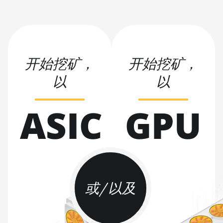
BITMAIN AntMiner S19j Pro
(104Th)
BITMAIN AntMiner S19j Pro+
(120Th)
开始挖矿，
开始挖矿，
BITMAIN AntMiner S19j Pro++
(125Th)
以
以
BITMAIN AntMiner S21 (200Th)
ASIC
GPU
BITMAIN AntMiner S21 Hyd.
(335Th)
BITMAIN AntMiner S21
Immersion (301Th)
BITMAIN AntMiner S21 Pro
或/以及
BITMAIN AntMiner S21 XP
(270Th)
BITMAIN AntMiner S21 XP Hyd