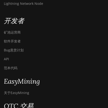
Lightning Network Node
Bitdeer SealMiner A3 Pro Hydro
Bitdeer SealMiner A4 Pro Air
开发者
Bitdeer SealMiner A4 Pro Hydro
矿池运营商
Bitdeer SealMiner A4 Ultra
Hydro
软件开发者
Bitdeer SealMiner DL1 Air
Bug悬赏计划
Bitdeer SealMiner DL1 Hydro
API
Bitmain Antminer AL1
范本代码
Canaan Avalon A15-194T
EasyMining
Canaan Avalon A1566
关于EasyMining
Canaan Avalon A1566I
Canaan Avalon A15XP-206T
OTC 交易