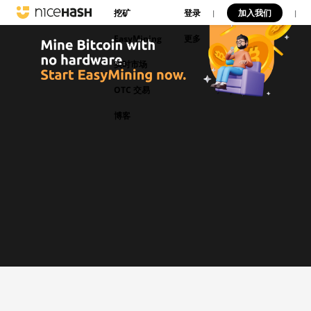
挖矿
登录
加入我们
|
|
EasyMining
更多
实时市场
OTC 交易
博客