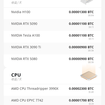
收益/天
🇵🇦ㅤ PAB - B/.
Auradine Teraflux AI3680
Nvidia H100
0.00001300 BTC
🇵🇪ㅤ PEN - S/.
$0.84
Auradine Teraflux AT1500
NVIDIA RTX 5090
0.00001100 BTC
🏳ㅤ PGK - K
Auradine Teraflux AT2880
$0.71
🇵🇭ㅤ PHP - ₱
BITFURY B8
NVIDIA Tesla A100
0.00001100 BTC
$0.71
🇵🇰ㅤ PKR - PKRs
BITMAIN AntMiner AL1 (16.6Th)
NVIDIA RTX 3090 Ti
0.00000900 BTC
🇵🇱ㅤ PLN - zł
$0.58
BITMAIN AntMiner D3
🇵🇾ㅤ PYG - ₲
NVIDIA RTX 5080
0.00000900 BTC
BITMAIN AntMiner D5
$0.58
🇶🇦ㅤ QAR - QR
BITMAIN AntMiner K5
CPU
🇷🇴ㅤ RON
BITMAIN AntMiner K7
收益/天
🇷🇸ㅤ RSD - din.
BITMAIN AntMiner KA3
AMD CPU Threadripper 3990X
0.00002300 BTC
$1.49
🇸🇦ㅤ SAR - SR
BITMAIN AntMiner KS3 (8.3TH)
AMD CPU EPYC 7742
0.00001700 BTC
🇸🇧ㅤ SBD - $
BITMAIN AntMiner KS3 (9.4TH)
$1.10