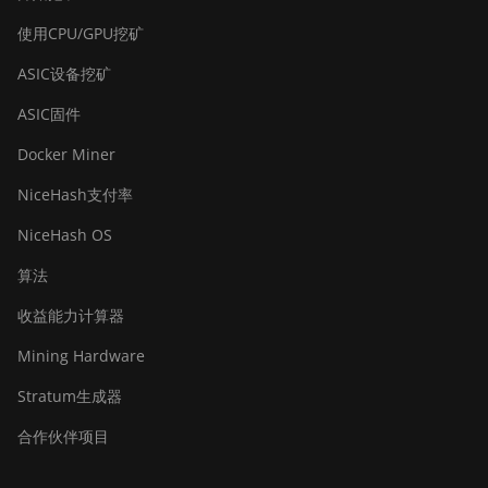
BITMAIN Antminer S19j XP
使用CPU/GPU挖矿
(151TH)
ASIC设备挖矿
BITMAIN Antminer S19k Pro
(120Th)
ASIC固件
BITMAIN Antminer S23 (580Th)
Docker Miner
BITMAIN Antminer S23 Hyd.
NiceHash支付率
(580Th)
NiceHash OS
BITMAIN Antminer S23 Hyd. 3U
(1.16Ph)
算法
BITMAIN Antminer S23 Imm.
收益能力计算器
(442Th)
Mining Hardware
BITMAIN Antminer S23e Hyd 2U
Stratum生成器
(865Th/s)
合作伙伴项目
BITMAIN Antminer T19 Hydro
(145Th)