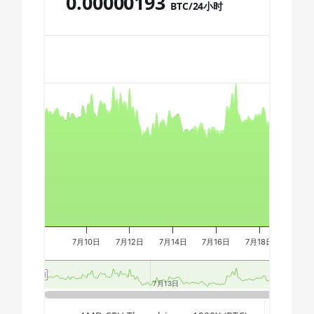
0.00000193
BTC/24小时
🇩🇿ㅤ DZD - DA
AMD CPU Ryzen 9 7950X
Chart
🇪🇬ㅤ EGP
AMD CPU Threadripper 1900X
🇪🇷ㅤ ERN - Nfk
AMD CPU Threadripper 1920X
🇪🇹ㅤ ETB - Br
Combination chart with 3 data series.
AMD CPU Threadripper 1950X
The chart has 2 X axes displaying Time, and navigator-x-a
🏳ㅤ FJD - FJ$
The chart has 3 Y axes displaying values, values, and navi
AMD CPU Threadripper 2920X
🇫🇰ㅤ FKP - £
AMD CPU Threadripper 2950X
🇬🇪ㅤ GEL
AMD CPU Threadripper 2970WX
🇬🇭ㅤ GHS - GH₵
AMD CPU Threadripper 2990WX
🇬🇮ㅤ GIP - £
AMD CPU Threadripper 3960X
🏳ㅤ GMD - D
7月10日
7月12日
7月14日
7月16日
7月18日
7月20
AMD CPU Threadripper 3970X
🇬🇳ㅤ GNF - FG
AMD CPU Threadripper 3990X
7月13日
7月13日
7
7
🇬🇹ㅤ GTQ
AMD PRO W6800 32GB
End of interactive chart.