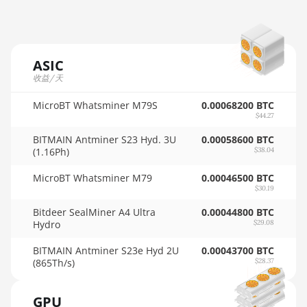
AMD RX 7900 GRE
🇲🇺ㅤ MUR - MURs
AMD RX 7900 XT 20GB
🏳ㅤ MVR - Rf
AMD RX 7900 XTX 24GB
ASIC
🇲🇼ㅤ MWK - MK
AMD RX 9070
收益/天
🇲🇽ㅤ MXN - MX$
AMD RX 9070 GRE
MicroBT Whatsminer M79S
0.00068200 BTC
$44.27
🇲🇾ㅤ MYR - RM
AMD RX 9070 XT
BITMAIN Antminer S23 Hyd. 3U
0.00058600 BTC
🇳🇦ㅤ NAD - N$
(1.16Ph)
$38.04
AMD RX Vega 56
🇳🇬ㅤ NGN - ₦
MicroBT Whatsminer M79
0.00046500 BTC
AMD RX Vega 64
$30.19
🇳🇮ㅤ NIO - C$
AMD Radeon Pro VII
Bitdeer SealMiner A4 Ultra
0.00044800 BTC
Hydro
🇳🇴ㅤ NOK - Nkr
$29.08
AMD Radeon VII
🇳🇵ㅤ NPR - NPRs
BITMAIN Antminer S23e Hyd 2U
0.00043700 BTC
AMD Vega Frontier Edition
(865Th/s)
$28.37
🇳🇿ㅤ NZD - NZ$
Auradine Teraflux AH3880
GPU
🇴🇲ㅤ OMR
Auradine Teraflux AI2500