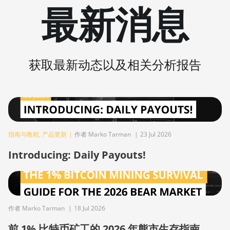
最新消息
BITMAIN AntMiner S9 SE
BITMAIN AntMiner S9i
BITMAIN AntMiner S9j
获取最新动态以及相关分析报告
BITMAIN AntMiner S9k
BITMAIN AntMiner T15
BITMAIN AntMiner T17
BITMAIN AntMiner T17+
指南与教程
,
产品更新
|
作者 Marko Tarman
|
23 Jul 2026
BITMAIN AntMiner T17e
Introducing: Daily Payouts!
BITMAIN AntMiner T9+
BITMAIN AntMiner Z11
BITMAIN AntMiner Z11e
作者 Marko Tarman
|
18 Jul 2026
BITMAIN AntMiner Z11j
前 1% 比特币矿工的 2026 年熊市生存指南