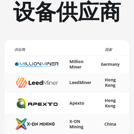
设备供应商
BITMAIN AntMiner L9 (16Gh)
🏳ㅤ TMT - m
BITMAIN AntMiner L9 (17Gh)
🇹🇳ㅤ TND - DT
BITMAIN AntMiner L9 Hyd 2U
🇹🇷ㅤ TRY - TL
(27Gh)
🇹🇹ㅤ TTD - TT$
BITMAIN AntMiner S11
供应商
🇹🇼ㅤ TWD - NT$
国家
BITMAIN AntMiner S15
🇹🇿ㅤ TZS - TSh
Million
Germany
BITMAIN AntMiner S17
Miner
🇺🇦ㅤ UAH - ₴
BITMAIN AntMiner S17 (53Th)
Hong
LeedMiner
🇺🇬ㅤ UGX - USh
Kong
BITMAIN AntMiner S17 Pro
🇺🇾ㅤ UYU - $U
BITMAIN AntMiner S17 Pro
Hong
Apexto
🇺🇿ㅤ UZS
(50Th)
Kong
🏳ㅤ VES - Bs.S
BITMAIN AntMiner S17+
X-ON
China
Mining
🇻🇳ㅤ VND - ₫
BITMAIN AntMiner S19