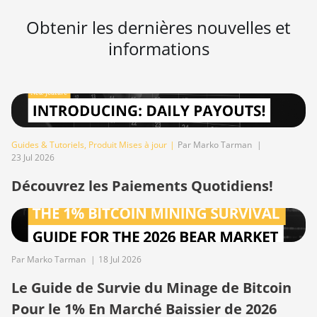
BITMAIN AntMiner T17e
Obtenir les dernières nouvelles et
BITMAIN AntMiner T9+
informations
BITMAIN AntMiner Z11
BITMAIN AntMiner Z11e
BITMAIN AntMiner Z11j
BITMAIN AntMiner Z15
Guides & Tutoriels
,
Produit Mises à jour
|
Par Marko Tarman
|
23 Jul 2026
BITMAIN AntMiner Z15 Pro
Découvrez les Paiements Quotidiens!
BITMAIN AntMiner Z15e
BITMAIN AntMiner Z15j
BITMAIN Antminer S19
Hyd. (152Th)
Par Marko Tarman
|
18 Jul 2026
BITMAIN Antminer S19
Le Guide de Survie du Minage de Bitcoin
Hydro (158Th)
Pour le 1% En Marché Baissier de 2026