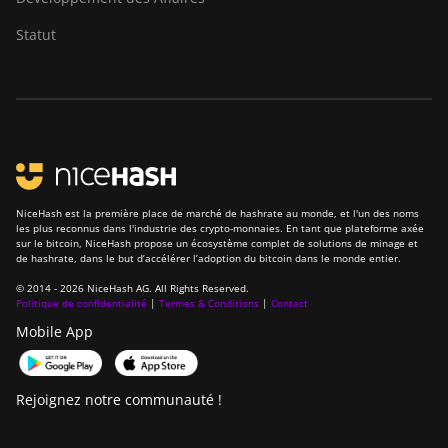
Canaan Avalon Q
Statut
Canaan Avalon Q
Canaan AvalonMiner 1047
Canaan AvalonMiner 1066
Canaan Creative Avalon
1126 Pro
NiceHash est la première place de marché de hashrate au monde, et l'un des noms
les plus reconnus dans l'industrie des crypto-monnaies. En tant que plateforme axée
Canaan Creative Avalon
sur le bitcoin, NiceHash propose un écosystème complet de solutions de minage et
1146 Pro
de hashrate, dans le but d’accélérer l’adoption du bitcoin dans le monde entier.
Canaan Creative Avalon
© 2014 - 2026 NiceHash AG. All Rights Reserved.
Politique de confidentialité
|
Termes & Conditions
|
Contact
1166 Pro
Mobile App
Canaan Creative Avalon
1246
Rejoignez notre communauté !
Canaan Creative Avalon 7
Canaan Creative Avalon