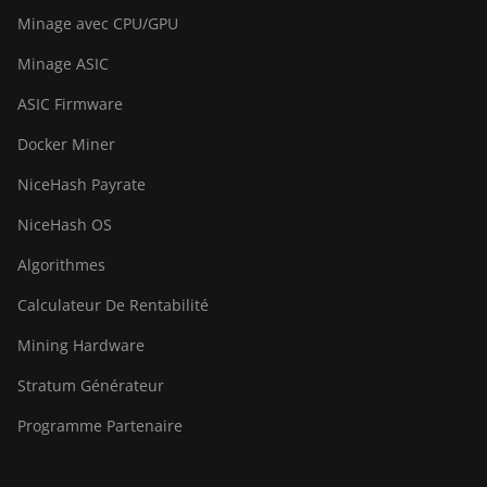
Minage avec CPU/GPU
BITMAIN Antminer S23
Hyd. 3U (1.16Ph)
Minage ASIC
BITMAIN Antminer S23
ASIC Firmware
Imm. (442Th)
Docker Miner
BITMAIN Antminer S23e
Hyd 2U (865Th/s)
NiceHash Payrate
BITMAIN Antminer T19
NiceHash OS
Hydro (145Th)
Algorithmes
BITMAIN Antminer T19
Hydro (158Th)
Calculateur De Rentabilité
BITMAIN Antminer T21
Mining Hardware
(190TH)
Stratum Générateur
Baikal BK-G28
Programme Partenaire
Baikal Giant X10
Baikal Giant+