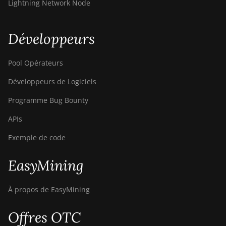
Lightning Network Node
Air
Bitdeer SealMiner A4 Pro
Hydro
Développeurs
Bitdeer SealMiner A4 Ultra
Pool Opérateurs
Hydro
Développeurs de Logiciels
Bitdeer SealMiner DL1 Air
Programme Bug Bounty
Bitdeer SealMiner DL1
Hydro
APIs
Bitmain Antminer AL1
Exemple de code
Canaan Avalon A15-194T
EasyMining
Canaan Avalon A1566
Canaan Avalon A1566I
À propos de EasyMining
Canaan Avalon A15XP-
Offres OTC
206T