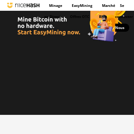
Minage
EasyMining
Marché
Se
en Direct
Offres OTC
Blog
connecter
Nous