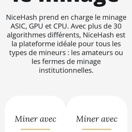
BITMAIN AntMiner S19 XP+
NiceHash prend en charge le minage
Hyd (279Th)
ASIC, GPU et CPU. Avec plus de 30
BITMAIN AntMiner S19j
algorithmes différents, NiceHash est
Pro (100Th)
la plateforme idéale pour tous les
BITMAIN AntMiner S19j
Pro (104Th)
types de mineurs : les amateurs ou
les fermes de minage
BITMAIN AntMiner S19j
Pro+ (120Th)
institutionnelles.
BITMAIN AntMiner S19j
Pro++ (125Th)
BITMAIN AntMiner S21
(200Th)
BITMAIN AntMiner S21
Miner avec
Miner avec
Hyd. (335Th)
BITMAIN AntMiner S21