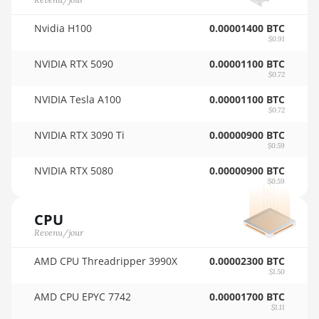
🇵🇾ㅤ PYG - ₲
Auradine Teraflux AI3680
Nvidia H100
0.00001400 BTC
🇶🇦ㅤ QAR - QR
$0.91
Auradine Teraflux AT1500
🇷🇴ㅤ RON
NVIDIA RTX 5090
0.00001100 BTC
Auradine Teraflux AT2880
$0.72
🇷🇸ㅤ RSD - din.
BITFURY B8
NVIDIA Tesla A100
0.00001100 BTC
🇸🇦ㅤ SAR - SR
$0.72
BITMAIN AntMiner AL1
NVIDIA RTX 3090 Ti
0.00000900 BTC
🇸🇧ㅤ SBD - $
(16.6Th)
$0.59
🏳ㅤ SCR - SR
BITMAIN AntMiner D3
NVIDIA RTX 5080
0.00000900 BTC
$0.59
🇸🇩ㅤ SDG
BITMAIN AntMiner D5
🇸🇪ㅤ SEK
BITMAIN AntMiner K5
CPU
Revenu/jour
🇸🇬ㅤ SGD - S$
BITMAIN AntMiner K7
AMD CPU Threadripper 3990X
0.00002300 BTC
🏳ㅤ SHP - £
BITMAIN AntMiner KA3
$1.50
🇸🇱ㅤ SLL - Le
BITMAIN AntMiner KS3
AMD CPU EPYC 7742
0.00001700 BTC
$1.11
(8.3TH)