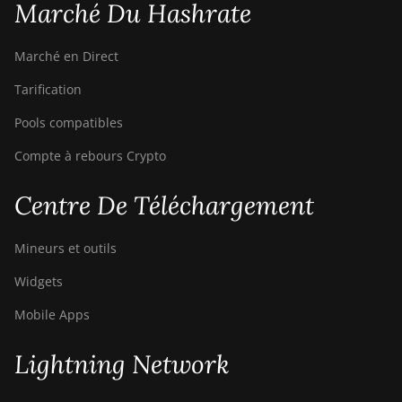
Marché Du Hashrate
Bitdeer SealMiner A2
Marché en Direct
Bitdeer SealMiner A2 Hyd
Tarification
Bitdeer SealMiner A2 Pro
Air
Pools compatibles
Bitdeer SealMiner A2 Pro
Compte à rebours Crypto
Hyd
Centre De Téléchargement
Bitdeer SealMiner A3 Air
Bitdeer SealMiner A3
Mineurs et outils
Hydro
Widgets
Bitdeer SealMiner A3 Pro
Air
Mobile Apps
Bitdeer SealMiner A3 Pro
Lightning Network
Hydro
Bitdeer SealMiner A4 Pro