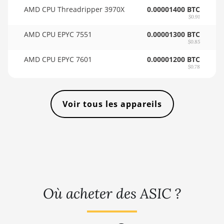
🇸🇴ㅤ SOS - Ssh
AMD CPU Threadripper 3970X
0.00001400 BTC
BITMAIN AntMiner KS3
$0.91
🏳ㅤ SRD - $
(9.4TH)
AMD CPU EPYC 7551
0.00001300 BTC
🇸🇾ㅤ SYP - SY£
BITMAIN AntMiner KS5
$0.85
🇸🇿ㅤ SZL - L
AMD CPU EPYC 7601
0.00001200 BTC
BITMAIN AntMiner KS5 Pro
$0.78
🇹🇭ㅤ THB - ฿
BITMAIN AntMiner KS7
🇹🇭ㅤ TJS - ЅМ
BITMAIN AntMiner L11
Voir tous les appareils
(20Gh)
🏳ㅤ TMT - m
BITMAIN AntMiner L11
🇹🇳ㅤ TND - DT
Hyd. 2U (33Gh)
🇹🇷ㅤ TRY - TL
BITMAIN AntMiner L11
Hyd. 6U (33Gh)
🇹🇹ㅤ TTD - TT$
BITMAIN AntMiner L11 Pro
🇹🇼ㅤ TWD - NT$
Où acheter des ASIC ?
(21Gh)
🇹🇿ㅤ TZS - TSh
BITMAIN AntMiner L3 ++
🇺🇦ㅤ UAH - ₴