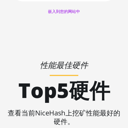
AMD RX 580 4GB
🇱🇷ㅤ LRD - $
嵌入到您的网站中
AMD RX 580 8GB
🏳ㅤ LSL - M
AMD RX 590 8GB
🇱🇹ㅤ LTL - Lt
AMD RX 6500 XT 4GB
🇱🇻ㅤ LVL - Ls
AMD RX 6600 8GB
🇱🇾ㅤ LYD - LD
AMD RX 6600 XT 8GB
性能最佳硬件
🇲🇦ㅤ MAD
AMD RX 6650 XT
🇲🇩ㅤ MDL
AMD RX 6700 10GB
Top5硬件
🇲🇬ㅤ MGA
AMD RX 6700 XT 12GB
🇲🇰ㅤ MKD
AMD RX 6750 XT 12GB
🇲🇲ㅤ MMK
AMD RX 6800 16GB
查看当前NiceHash上挖矿性能最好的
🏳ㅤ MNT - ₮
硬件。
AMD RX 6800 XT 16GB
🇲🇴ㅤ MOP - MOP$