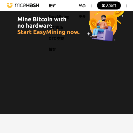
挖矿
登录
加入我们
|
|
EasyMining
更多
实时市场
OTC 交易
博客