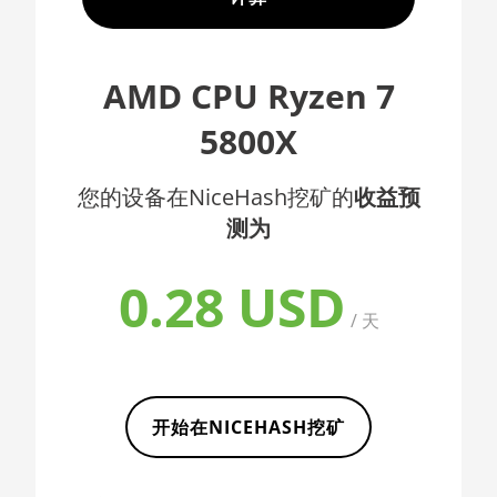
AMD CPU EPYC 7352
🇦🇫ㅤ AFN - Af
AMD CPU EPYC 7402
🇦🇱ㅤ ALL
AMD CPU Ryzen 7
AMD CPU EPYC 7402P
🇦🇲ㅤ AMD
5800X
AMD CPU EPYC 7551
🇧🇶ㅤ ANG - ƒ
AMD CPU EPYC 7601
🇦🇴ㅤ AOA - Kz
您的设备在NiceHash挖矿的
收益预
AMD CPU EPYC 7742
测为
🇦🇷ㅤ ARS - AR$
AMD CPU Ryzen 3 1300X
🇦🇺ㅤ AUD - AU$
0.28 USD
AMD CPU Ryzen 5 1400
🏳ㅤ AWG - ƒ
/ 天
AMD CPU Ryzen 5 1500X
🇦🇿ㅤ AZN - man.
AMD CPU Ryzen 5 1600
🇧🇦ㅤ BAM - KM
AMD CPU Ryzen 5 1600X
开始在NICEHASH挖矿
🏳ㅤ BBD - Bds$
AMD CPU Ryzen 5 2600
🇧🇩ㅤ BDT - Tk