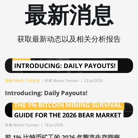
最新消息
Immersion (300Th)
BITMAIN AntMiner S21 XP+
Hyd (500Th)
BITMAIN AntMiner S21+
获取最新动态以及相关分析报告
(216Th)
BITMAIN AntMiner S21+
Hyd (319Th)
BITMAIN AntMiner S21e XP
Hyd (430Th)
指南与教程
,
产品更新
|
作者 Marko Tarman
|
23 Jul 2026
BITMAIN AntMiner S21e XP
Introducing: Daily Payouts!
Hyd 3U (860Th)
BITMAIN AntMiner S21j XP
Hyd (495Th/s)
BITMAIN AntMiner S9
作者 Marko Tarman
|
18 Jul 2026
BITMAIN AntMiner S9 SE
前 1% 比特币矿工的 2026 年熊市生存指南