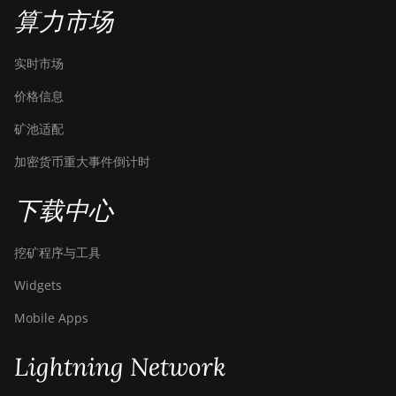
算力市场
BITMAIN Antminer S19j XP
(151TH)
实时市场
BITMAIN Antminer S19k
价格信息
Pro (120Th)
矿池适配
BITMAIN Antminer S23
(580Th)
加密货币重大事件倒计时
BITMAIN Antminer S23
Hyd. (580Th)
下载中心
BITMAIN Antminer S23
挖矿程序与工具
Hyd. 3U (1.16Ph)
Widgets
BITMAIN Antminer S23
Imm. (442Th)
Mobile Apps
BITMAIN Antminer S23e
Hyd 2U (865Th/s)
Lightning Network
BITMAIN Antminer T19