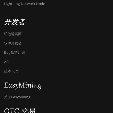
Hydro (145Th)
Lightning Network Node
BITMAIN Antminer T19
Hydro (158Th)
开发者
BITMAIN Antminer T21
(190TH)
矿池运营商
Baikal BK-G28
软件开发者
Baikal Giant X10
Bug悬赏计划
Baikal Giant+
API
Bitdeer SealMiner A2
范本代码
Bitdeer SealMiner A2 Hyd
EasyMining
Bitdeer SealMiner A2 Pro
Air
关于EasyMining
Bitdeer SealMiner A2 Pro
Hyd
OTC 交易