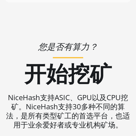
🇻🇺ㅤ VUV - Vt
2U (27Gh)
🏳ㅤ WST - WS$
BITMAIN AntMiner S11
🇨🇫ㅤ XAF - FCFA
BITMAIN AntMiner S15
🇦🇬ㅤ XCD - $
BITMAIN AntMiner S17
您是否有算力？
🏳ㅤ XDR - SDR
BITMAIN AntMiner S17
(53Th)
🇨🇮ㅤ XOF - CFA
开始挖矿
BITMAIN AntMiner S17 Pro
🇵🇫ㅤ XPF - Fr
BITMAIN AntMiner S17 Pro
🇾🇪ㅤ YER - YR
(50Th)
🇿🇦ㅤ ZAR - R
NiceHash支持ASIC、GPU以及CPU挖
BITMAIN AntMiner S17+
矿。NiceHash支持30多种不同的算
🇿🇲ㅤ ZMK - ZK
BITMAIN AntMiner S19
法，是所有类型矿工的首选平台，也适
BITMAIN AntMiner S19 Pro
用于业余爱好者或专业机构矿场。
BITMAIN AntMiner S19 Pro