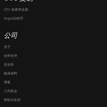
Bitdeer SealMiner A3 Air
OTC 哈希率交易
Bitdeer SealMiner A3
Virgin比特币
Hydro
Bitdeer SealMiner A3 Pro
Air
公司
Bitdeer SealMiner A3 Pro
Hydro
关于
Bitdeer SealMiner A4 Pro
合作伙伴
Air
安全性
Bitdeer SealMiner A4 Pro
媒体材料
Hydro
博客
Bitdeer SealMiner A4 Ultra
Hydro
工作机会
Bitdeer SealMiner DL1 Air
帮助与支持
Bitdeer SealMiner DL1