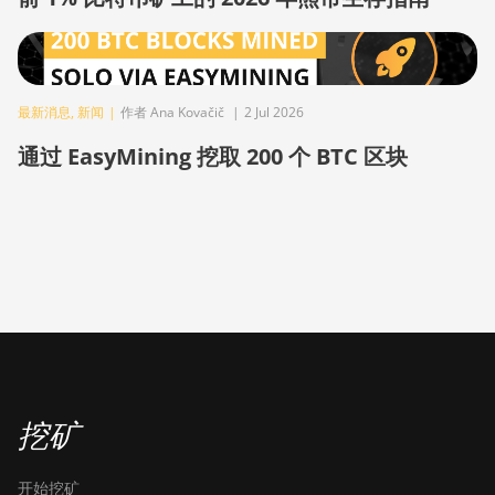
BITMAIN AntMiner S9i
BITMAIN AntMiner S9j
BITMAIN AntMiner S9k
最新消息
,
新闻
|
作者 Ana Kovačič
|
2 Jul 2026
通过 EasyMining 挖取 200 个 BTC 区块
BITMAIN AntMiner T15
BITMAIN AntMiner T17
BITMAIN AntMiner T17+
BITMAIN AntMiner T17e
BITMAIN AntMiner T9+
BITMAIN AntMiner Z11
BITMAIN AntMiner Z11e
挖矿
BITMAIN AntMiner Z11j
BITMAIN AntMiner Z15
开始挖矿