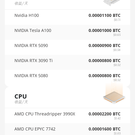
AMD RX Vega 56
收益/天
🇵🇦ㅤ PAB - B/.
AMD RX Vega 64
Nvidia H100
0.00001100 BTC
🇵🇪ㅤ PEN - S/.
$0.71
AMD Radeon Pro VII
NVIDIA Tesla A100
0.00001000 BTC
🏳ㅤ PGK - K
AMD Radeon VII
$0.65
🇵🇭ㅤ PHP - ₱
NVIDIA RTX 5090
0.00000900 BTC
AMD Vega Frontier Edition
$0.58
🇵🇰ㅤ PKR - PKRs
Auradine Teraflux AH3880
NVIDIA RTX 3090 Ti
0.00000800 BTC
🇵🇱ㅤ PLN - zł
$0.52
Auradine Teraflux AI2500
🇵🇾ㅤ PYG - ₲
NVIDIA RTX 5080
0.00000800 BTC
Auradine Teraflux AI3680
$0.52
🇶🇦ㅤ QAR - QR
Auradine Teraflux AT1500
CPU
🇷🇴ㅤ RON
收益/天
Auradine Teraflux AT2880
🇷🇸ㅤ RSD - din.
BITFURY B8
AMD CPU Threadripper 3990X
0.00002200 BTC
$1.42
🇸🇦ㅤ SAR - SR
BITMAIN AntMiner AL1
AMD CPU EPYC 7742
0.00001600 BTC
🇸🇧ㅤ SBD - $
(16.6Th)
$1.03