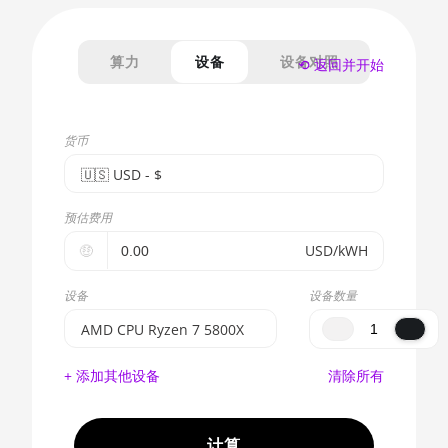
算力
设备
设备对照
⟲ 返回并开始
货币
🇺🇸ㅤ USD - $
🇪🇺ㅤ EUR - €
预估费用
🇺🇸ㅤ USD - $
🤑
USD/kWH
🇨🇳ㅤ CNY - CN¥
设备
设备数量
🇬🇧ㅤ GBP - £
AMD CPU Ryzen 7 5800X
🇷🇺ㅤ RUB
BITMAIN AntMiner S17e
+ 添加其他设备
清除所有
(64Th)
- - -
AMD CPU EPYC 7302
🇦🇪ㅤ AED
计算