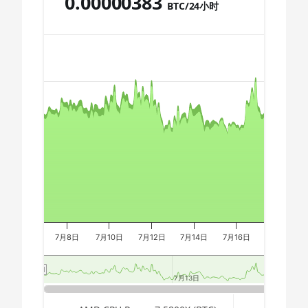
0.00000383
AMD CPU Ryzen 9 7900X
BTC/24小时
🇩🇿ㅤ DZD - DA
AMD CPU Ryzen 9 7950X
Chart
🇪🇬ㅤ EGP
AMD CPU Threadripper
🇪🇷ㅤ ERN - Nfk
1900X
🇪🇹ㅤ ETB - Br
Combination chart with 3 data series.
AMD CPU Threadripper
The chart has 2 X axes displaying Time, and navigator-x-a
1920X
🏳ㅤ FJD - FJ$
The chart has 3 Y axes displaying values, values, and navi
AMD CPU Threadripper
🇫🇰ㅤ FKP - £
1950X
🇬🇪ㅤ GEL
AMD CPU Threadripper
🇬🇭ㅤ GHS - GH₵
2920X
🇬🇮ㅤ GIP - £
AMD CPU Threadripper
2950X
🏳ㅤ GMD - D
7月8日
7月10日
7月12日
7月14日
7月16日
7月18日
AMD CPU Threadripper
🇬🇳ㅤ GNF - FG
2970WX
7月13日
7月13日
🇬🇹ㅤ GTQ
AMD CPU Threadripper
2990WX
End of interactive chart.