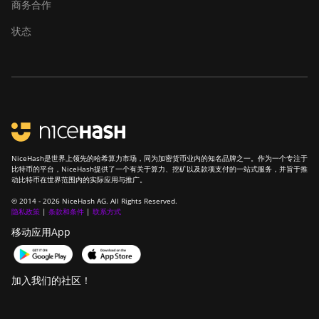
商务合作
Hydro
状态
Bitmain Antminer AL1
Canaan Avalon A15-194T
Canaan Avalon A1566
Canaan Avalon A1566I
Canaan Avalon A15XP-
206T
NiceHash是世界上领先的哈希算力市场，同为加密货币业内的知名品牌之一。作为一个专注于
比特币的平台，NiceHash提供了一个有关于算力、挖矿以及款项支付的一站式服务，并旨于推
动比特币在世界范围内的实际应用与推广。
Canaan Avalon A16
(282Th)
© 2014 - 2026 NiceHash AG. All Rights Reserved.
隐私政策
|
条款和条件
|
联系方式
Canaan Avalon A16XP
移动应用App
(300Th)
Canaan Avalon Made
加入我们的社区！
A1346
Canaan Avalon Made