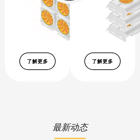
Pro+ (120Th)
BITMAIN AntMiner S19j
Pro++ (125Th)
BITMAIN AntMiner S21
(200Th)
BITMAIN AntMiner S21
Hyd. (335Th)
了解更多
了解更多
BITMAIN AntMiner S21
Immersion (301Th)
BITMAIN AntMiner S21 Pro
BITMAIN AntMiner S21 XP
(270Th)
BITMAIN AntMiner S21 XP
最新动态
Hyd (473Th)
BITMAIN AntMiner S21 XP