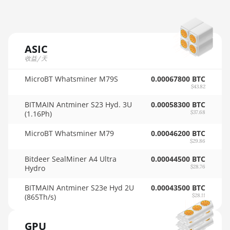
AMD RX 6900 XT 16GB
🇲🇺ㅤ MUR - MURs
AMD RX 6950 XT
🏳ㅤ MVR - Rf
AMD RX 7600
ASIC
🇲🇼ㅤ MWK - MK
收益/天
AMD RX 7600 XT
🇲🇽ㅤ MXN - MX$
MicroBT Whatsminer M79S
0.00067800 BTC
AMD RX 7700 XT
$43.82
🇲🇾ㅤ MYR - RM
AMD RX 7800 XT
BITMAIN Antminer S23 Hyd. 3U
0.00058300 BTC
🇳🇦ㅤ NAD - N$
(1.16Ph)
$37.68
AMD RX 7900 GRE
🇳🇬ㅤ NGN - ₦
MicroBT Whatsminer M79
0.00046200 BTC
AMD RX 7900 XT 20GB
$29.86
🇳🇮ㅤ NIO - C$
AMD RX 7900 XTX 24GB
Bitdeer SealMiner A4 Ultra
0.00044500 BTC
Hydro
🇳🇴ㅤ NOK - Nkr
$28.76
AMD RX 9070
🇳🇵ㅤ NPR - NPRs
BITMAIN Antminer S23e Hyd 2U
0.00043500 BTC
AMD RX 9070 GRE
(865Th/s)
$28.11
🇳🇿ㅤ NZD - NZ$
AMD RX 9070 XT
GPU
🇴🇲ㅤ OMR