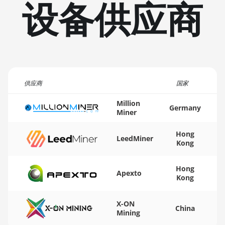
设备供应商
(20Gh)
🏳ㅤ TMT - m
BITMAIN AntMiner L11
🇹🇳ㅤ TND - DT
Hyd. 2U (33Gh)
🇹🇷ㅤ TRY - TL
BITMAIN AntMiner L11
Hyd. 6U (33Gh)
🇹🇹ㅤ TTD - TT$
BITMAIN AntMiner L11 Pro
供应商
🇹🇼ㅤ TWD - NT$
国家
(21Gh)
🇹🇿ㅤ TZS - TSh
Million
Germany
BITMAIN AntMiner L3 ++
Miner
🇺🇦ㅤ UAH - ₴
BITMAIN AntMiner L3+
Hong
LeedMiner
🇺🇬ㅤ UGX - USh
Kong
BITMAIN AntMiner L7
🇺🇾ㅤ UYU - $U
BITMAIN AntMiner L9
Hong
Apexto
(16Gh)
🇺🇿ㅤ UZS
Kong
BITMAIN AntMiner L9
🏳ㅤ VES - Bs.S
X-ON
(17Gh)
China
Mining
🇻🇳ㅤ VND - ₫
BITMAIN AntMiner L9 Hyd