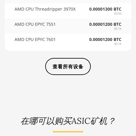
🏳ㅤ SCR - SR
BITMAIN AntMiner D3
AMD CPU Threadripper 3970X
0.00001300 BTC
$0.84
🇸🇩ㅤ SDG
BITMAIN AntMiner D5
AMD CPU EPYC 7551
0.00001200 BTC
🇸🇪ㅤ SEK
BITMAIN AntMiner K5
$0.78
AMD CPU EPYC 7601
0.00001200 BTC
🇸🇬ㅤ SGD - S$
BITMAIN AntMiner K7
$0.78
🏳ㅤ SHP - £
BITMAIN AntMiner KA3
🇸🇱ㅤ SLL - Le
BITMAIN AntMiner KS3
查看所有设备
(8.3TH)
🇸🇴ㅤ SOS - Ssh
BITMAIN AntMiner KS3
🏳ㅤ SRD - $
(9.4TH)
🇸🇾ㅤ SYP - SY£
BITMAIN AntMiner KS5
🇸🇿ㅤ SZL - L
BITMAIN AntMiner KS5 Pro
在哪可以购买ASIC矿机？
🇹🇭ㅤ THB - ฿
BITMAIN AntMiner KS7
🇹🇭ㅤ TJS - ЅМ
BITMAIN AntMiner L11