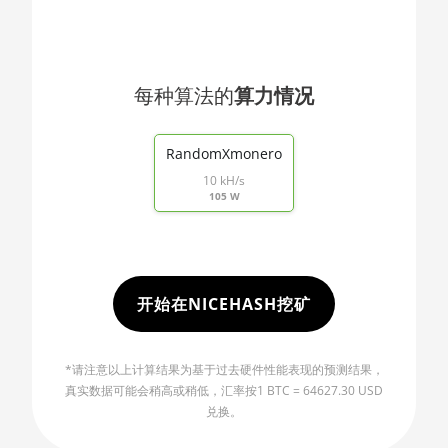
🇯🇴ㅤ JOD - JD
AMD RX 470 8GB
🇯🇵ㅤ JPY - ¥
AMD RX 480 8GB
🏳ㅤ KGS - сом
每种算法的
算力情况
AMD RX 550 4GB
🇰🇭ㅤ KHR
End of interactive chart.
AMD RX 5500 XT 4GB
🇰🇲ㅤ KMF - CF
RandomXmonero
AMD RX 5500 XT 8GB
10 kH/s
🏳ㅤ KPW - W
105 W
AMD RX 5600
🇰🇷ㅤ KRW - ₩
AMD RX 5600 XT 6GB
🇰🇼ㅤ KWD - KD
AMD RX 570 16GB
🇰🇾ㅤ KYD - $
开始在NICEHASH挖矿
AMD RX 570 4GB
🇰🇿ㅤ KZT
AMD RX 570 8GB
*请注意以上计算结果为基于过去硬件性能表现的预测结果，
🇱🇦ㅤ LAK - ₭
AMD RX 5700 8GB
真实数据可能会稍高或稍低，汇率按1 BTC = 64627.30 USD
🇱🇧ㅤ LBP - LB£
兑换。
AMD RX 5700 XT 8GB
🇱🇰ㅤ LKR - SLRs