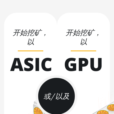
Hyd. (184Th)
BITMAIN AntMiner S19
Pro+ Hyd (198Th)
BITMAIN AntMiner S19
开始挖矿，
开始挖矿，
Pro+ Hyd. (191Th)
以
以
BITMAIN AntMiner S19 XP
(140Th)
ASIC
GPU
BITMAIN AntMiner S19 XP
Hyd 3U (512Th)
BITMAIN AntMiner S19 XP+
Hyd (279Th)
BITMAIN AntMiner S19j
Pro (100Th)
或/以及
BITMAIN AntMiner S19j
Pro (104Th)
BITMAIN AntMiner S19j