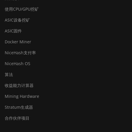
BITMAIN AntMiner Z15 Pro
使用CPU/GPU挖矿
BITMAIN AntMiner Z15e
ASIC设备挖矿
BITMAIN AntMiner Z15j
ASIC固件
BITMAIN Antminer S19
Docker Miner
Hyd. (152Th)
NiceHash支付率
BITMAIN Antminer S19
Hydro (158Th)
NiceHash OS
BITMAIN Antminer S19 XP
算法
Hyd (255Th)
收益能力计算器
BITMAIN Antminer S19j
Mining Hardware
(100TH)
Stratum生成器
BITMAIN Antminer S19j
(90Th)
合作伙伴项目
BITMAIN Antminer S19j
Pro (96Th)