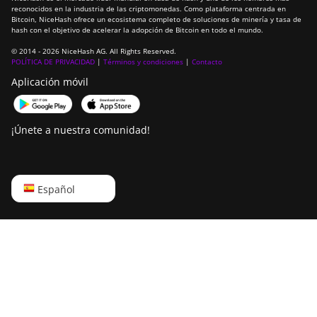
reconocidos en la industria de las criptomonedas. Como plataforma centrada en
Bitcoin, NiceHash ofrece un ecosistema completo de soluciones de minería y tasa de
Ebang Ebit E12+
hash con el objetivo de acelerar la adopción de Bitcoin en todo el mundo.
ElphaPex DG 1
© 2014 - 2026 NiceHash AG. All Rights Reserved.
POLÍTICA DE PRIVACIDAD
|
Términos y condiciones
|
Contacto
ElphaPex DG 1 Lite
Aplicación móvil
ElphaPex DG 1+
ElphaPex DG 1S
¡Únete a nuestra comunidad!
ElphaPex DG Home 1
ElphaPex DG Hydro 1
English
Español
ElphaPex DG2
Русский
ElphaPex DG2+
中文
FusionSilicon X2
Deutsch
FusionSilicon X7
Português
Goldshell AL-BOX