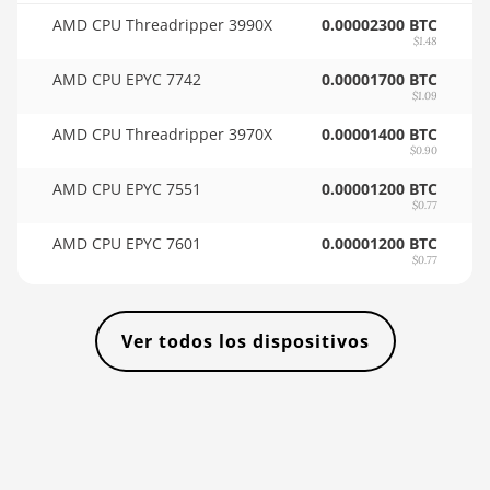
🇸🇴ㅤ SOS - Ssh
AMD CPU Threadripper 3990X
0.00002300 BTC
BITMAIN AntMiner KS3
🏳ㅤ SRD - $
$1.48
(9.4TH)
AMD CPU EPYC 7742
0.00001700 BTC
🇸🇾ㅤ SYP - SY£
BITMAIN AntMiner KS5
$1.09
🇸🇿ㅤ SZL - L
BITMAIN AntMiner KS5 Pro
AMD CPU Threadripper 3970X
0.00001400 BTC
$0.90
🇹🇭ㅤ THB - ฿
BITMAIN AntMiner KS7
AMD CPU EPYC 7551
0.00001200 BTC
🇹🇭ㅤ TJS - ЅМ
$0.77
BITMAIN AntMiner L11
(20Gh)
AMD CPU EPYC 7601
0.00001200 BTC
🏳ㅤ TMT - m
$0.77
BITMAIN AntMiner L11 Hyd.
🇹🇳ㅤ TND - DT
2U (33Gh)
🇹🇷ㅤ TRY - TL
BITMAIN AntMiner L11 Hyd.
Ver todos los dispositivos
6U (33Gh)
🇹🇹ㅤ TTD - TT$
BITMAIN AntMiner L11 Pro
🇹🇼ㅤ TWD - NT$
(21Gh)
🇹🇿ㅤ TZS - TSh
BITMAIN AntMiner L3 ++
🇺🇦ㅤ UAH - ₴