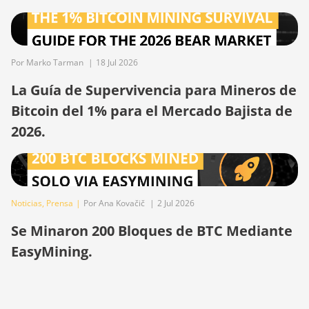
BITMAIN Antminer S19 XP
Hyd (255Th)
BITMAIN Antminer S19j
(100TH)
Por Marko Tarman
|
18 Jul 2026
BITMAIN Antminer S19j
La Guía de Supervivencia para Mineros de
(90Th)
Bitcoin del 1% para el Mercado Bajista de
BITMAIN Antminer S19j Pro
2026.
(96Th)
BITMAIN Antminer S19j XP
(151TH)
Noticias
,
Prensa
|
Por Ana Kovačič
|
2 Jul 2026
BITMAIN Antminer S19k Pro
(120Th)
Se Minaron 200 Bloques de BTC Mediante
BITMAIN Antminer S23
EasyMining.
(580Th)
BITMAIN Antminer S23 Hyd.
(580Th)