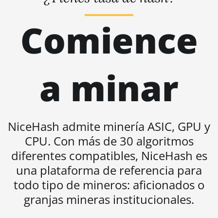
BITMAIN AntMiner S19 XP+
Comience
Hyd (279Th)
BITMAIN AntMiner S19j Pro
(100Th)
a minar
BITMAIN AntMiner S19j Pro
(104Th)
BITMAIN AntMiner S19j
Pro+ (120Th)
NiceHash admite minería ASIC, GPU y
BITMAIN AntMiner S19j
CPU. Con más de 30 algoritmos
Pro++ (125Th)
diferentes compatibles, NiceHash es
BITMAIN AntMiner S21
una plataforma de referencia para
(200Th)
todo tipo de mineros: aficionados o
BITMAIN AntMiner S21 Hyd.
(335Th)
granjas mineras institucionales.
BITMAIN AntMiner S21