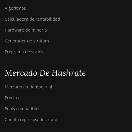
Algoritmos
Bitdeer SealMiner A2
Calculadora de rentabilidad
Bitdeer SealMiner A2 Hyd
Hardware de minería
Bitdeer SealMiner A2 Pro
Air
Generador de stratum
Bitdeer SealMiner A2 Pro
Programa de socios
Hyd
Bitdeer SealMiner A3 Air
Mercado De Hashrate
Bitdeer SealMiner A3 Hydro
Mercado en tiempo real
Bitdeer SealMiner A3 Pro
Air
Precios
Bitdeer SealMiner A3 Pro
Pools compatibles
Hydro
Cuenta regresiva de cripto
Bitdeer SealMiner A4 Pro
Air