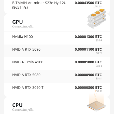
🇵🇾ㅤ PYG - ₲
BITMAIN Antminer S23e Hyd 2U
0.00043500 BTC
Auradine Teraflux AI3680
(865Th/s)
$27.98
🇶🇦ㅤ QAR - QR
Auradine Teraflux AT1500
GPU
🇷🇴ㅤ RON
Auradine Teraflux AT2880
Ganancias/día
🇷🇸ㅤ RSD - din.
BITFURY B8
Nvidia H100
0.00001300 BTC
🇸🇦ㅤ SAR - SR
$0.84
BITMAIN AntMiner AL1
🇸🇧ㅤ SBD - $
(16.6Th)
NVIDIA RTX 5090
0.00001100 BTC
$0.71
🏳ㅤ SCR - SR
BITMAIN AntMiner D3
NVIDIA Tesla A100
0.00001000 BTC
$0.64
🇸🇩ㅤ SDG
BITMAIN AntMiner D5
NVIDIA RTX 5080
0.00000900 BTC
🇸🇪ㅤ SEK
BITMAIN AntMiner K5
$0.58
🇸🇬ㅤ SGD - S$
BITMAIN AntMiner K7
NVIDIA RTX 3090 Ti
0.00000800 BTC
$0.51
🏳ㅤ SHP - £
BITMAIN AntMiner KA3
CPU
🇸🇱ㅤ SLL - Le
BITMAIN AntMiner KS3
Ganancias/día
(8.3TH)