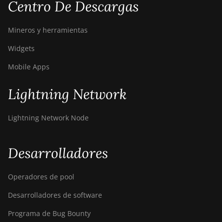
Centro De Descargas
Bitdeer SealMiner A4 Pro
Hydro
Mineros y herramientas
Bitdeer SealMiner A4 Ultra
Widgets
Hydro
Mobile Apps
Bitdeer SealMiner DL1 Air
Bitdeer SealMiner DL1
Lightning Network
Hydro
Bitmain Antminer AL1
Lightning Network Node
Canaan Avalon A15-194T
Desarrolladores
Canaan Avalon A1566
Canaan Avalon A1566I
Operadores de pool
Canaan Avalon A15XP-206T
Desarrolladores de software
Canaan Avalon A16 (282Th)
Programa de Bug Bounty