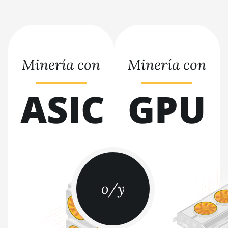
Immersion (301Th)
BITMAIN AntMiner S21 Pro
BITMAIN AntMiner S21 XP
(270Th)
Minería con
Minería con
BITMAIN AntMiner S21 XP
Hyd (473Th)
ASIC
GPU
BITMAIN AntMiner S21 XP
Immersion (300Th)
BITMAIN AntMiner S21 XP+
Hyd (500Th)
BITMAIN AntMiner S21+
(216Th)
o/y
BITMAIN AntMiner S21+
Hyd (319Th)
BITMAIN AntMiner S21e XP