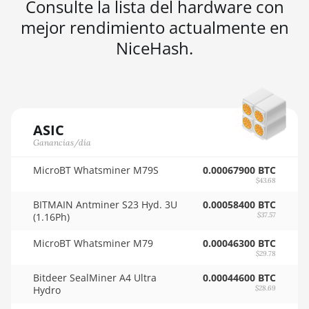
Consulte la lista del hardware con
🇳🇬ㅤ NGN - ₦
AMD RX 7900 XT 20GB
mejor rendimiento actualmente en
🇳🇮ㅤ NIO - C$
NiceHash.
AMD RX 7900 XTX 24GB
🇳🇴ㅤ NOK - Nkr
AMD RX 9070
🇳🇵ㅤ NPR - NPRs
AMD RX 9070 GRE
🇳🇿ㅤ NZD - NZ$
AMD RX 9070 XT
ASIC
🇴🇲ㅤ OMR
Ganancias/día
AMD RX Vega 56
🇵🇦ㅤ PAB - B/.
MicroBT Whatsminer M79S
0.00067900 BTC
AMD RX Vega 64
$43.68
🇵🇪ㅤ PEN - S/.
AMD Radeon Pro VII
BITMAIN Antminer S23 Hyd. 3U
0.00058400 BTC
🏳ㅤ PGK - K
(1.16Ph)
$37.57
AMD Radeon VII
🇵🇭ㅤ PHP - ₱
MicroBT Whatsminer M79
0.00046300 BTC
AMD Vega Frontier Edition
$29.78
🇵🇰ㅤ PKR - PKRs
Auradine Teraflux AH3880
Bitdeer SealMiner A4 Ultra
0.00044600 BTC
🇵🇱ㅤ PLN - zł
Hydro
$28.69
Auradine Teraflux AI2500