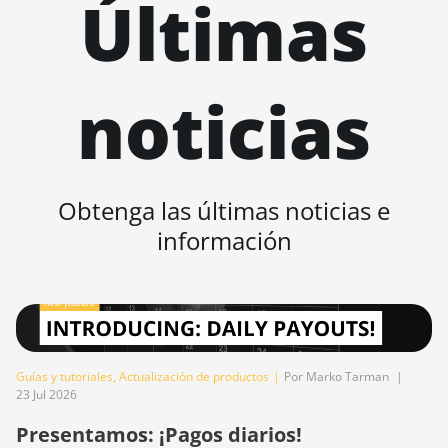
Últimas
BITMAIN AntMiner T17e
BITMAIN AntMiner T9+
BITMAIN AntMiner Z11
noticias
BITMAIN AntMiner Z11e
BITMAIN AntMiner Z11j
BITMAIN AntMiner Z15
Obtenga las últimas noticias e
BITMAIN AntMiner Z15 Pro
información
BITMAIN AntMiner Z15e
BITMAIN AntMiner Z15j
BITMAIN Antminer S19 Hyd.
(152Th)
Guías y tutoriales
,
Actualización de productos
|
Por Marko Tarman
|
23 Jul 2026
BITMAIN Antminer S19
Hydro (158Th)
Presentamos: ¡Pagos diarios!