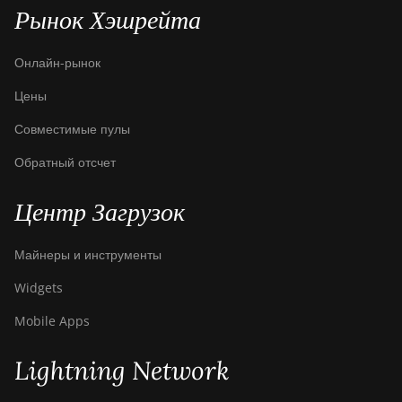
Bitdeer SealMiner A2 Hyd
Рынок Хэшрейта
Bitdeer SealMiner A2 Pro
Air
Онлайн-рынок
Bitdeer SealMiner A2 Pro
Цены
Hyd
Совместимые пулы
Bitdeer SealMiner A3 Air
Обратный отсчет
Bitdeer SealMiner A3
Hydro
Центр Загрузок
Bitdeer SealMiner A3 Pro
Air
Майнеры и инструменты
Bitdeer SealMiner A3 Pro
Widgets
Hydro
Mobile Apps
Bitdeer SealMiner A4 Pro
Air
Lightning Network
Bitdeer SealMiner A4 Pro
Hydro