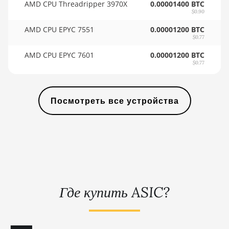
AMD CPU Threadripper 3970X
0.00001400 BTC
🇸🇾ㅤ SYP - SY£
BITMAIN AntMiner KS5
$0.90
🇸🇿ㅤ SZL - L
BITMAIN AntMiner KS5 Pro
AMD CPU EPYC 7551
0.00001200 BTC
$0.77
🇹🇭ㅤ THB - ฿
BITMAIN AntMiner KS7
AMD CPU EPYC 7601
0.00001200 BTC
🇹🇭ㅤ TJS - ЅМ
BITMAIN AntMiner L11
$0.77
(20Gh)
🏳ㅤ TMT - m
BITMAIN AntMiner L11
🇹🇳ㅤ TND - DT
Посмотреть все устройства
Hyd. 2U (33Gh)
🇹🇷ㅤ TRY - TL
BITMAIN AntMiner L11
Hyd. 6U (33Gh)
🇹🇹ㅤ TTD - TT$
BITMAIN AntMiner L11 Pro
🇹🇼ㅤ TWD - NT$
(21Gh)
🇹🇿ㅤ TZS - TSh
BITMAIN AntMiner L3 ++
Где купить ASIC?
🇺🇦ㅤ UAH - ₴
BITMAIN AntMiner L3+
🇺🇬ㅤ UGX - USh
BITMAIN AntMiner L7