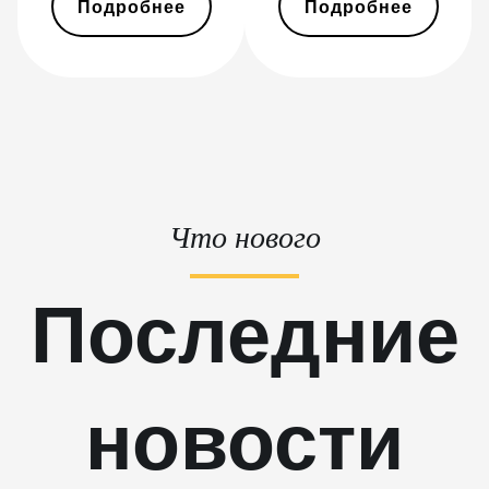
Подробнее
Подробнее
BITMAIN AntMiner S21j XP
Hyd (495Th/s)
BITMAIN AntMiner S9
BITMAIN AntMiner S9 SE
BITMAIN AntMiner S9i
BITMAIN AntMiner S9j
Что нового
BITMAIN AntMiner S9k
Последние
BITMAIN AntMiner T15
BITMAIN AntMiner T17
BITMAIN AntMiner T17+
новости
BITMAIN AntMiner T17e
BITMAIN AntMiner T9+