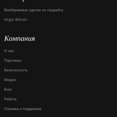
Canaan Avalon A16XP
(300Th)
Внебиржевые сделки по хэшрейту
Canaan Avalon Made
Virgin Bitcoin
A1346
Canaan Avalon Made
Компания
A1366
Canaan Avalon Made
О нас
A1446
Партнеры
Canaan Avalon Made
A1466
Безопасность
Canaan Avalon Mini 3
Медиа
Canaan Avalon Nano 3
Блог
Canaan Avalon Nano 3S
Работа
Canaan Avalon Q
Справка и поддержка
Canaan Avalon Q