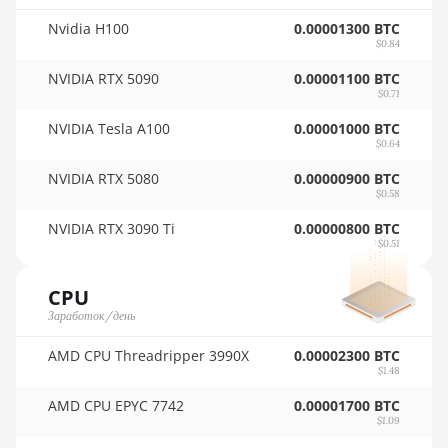
🇷🇴ㅤ RON
Nvidia H100
0.00001300 BTC
Auradine Teraflux AT2880
$0.84
🇷🇸ㅤ RSD - din.
BITFURY B8
NVIDIA RTX 5090
0.00001100 BTC
🇸🇦ㅤ SAR - SR
$0.71
BITMAIN AntMiner AL1
🇸🇧ㅤ SBD - $
(16.6Th)
NVIDIA Tesla A100
0.00001000 BTC
$0.64
🏳ㅤ SCR - SR
BITMAIN AntMiner D3
NVIDIA RTX 5080
0.00000900 BTC
$0.58
🇸🇩ㅤ SDG
BITMAIN AntMiner D5
NVIDIA RTX 3090 Ti
0.00000800 BTC
🇸🇪ㅤ SEK
BITMAIN AntMiner K5
$0.51
🇸🇬ㅤ SGD - S$
BITMAIN AntMiner K7
CPU
🏳ㅤ SHP - £
BITMAIN AntMiner KA3
Заработок/день
🇸🇱ㅤ SLL - Le
BITMAIN AntMiner KS3
AMD CPU Threadripper 3990X
0.00002300 BTC
(8.3TH)
$1.48
🇸🇴ㅤ SOS - Ssh
BITMAIN AntMiner KS3
AMD CPU EPYC 7742
0.00001700 BTC
🏳ㅤ SRD - $
$1.09
(9.4TH)