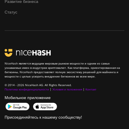
Развитие бизнеса
Canaan AvalonMiner 1047
Статус
Canaan AvalonMiner 1066
Canaan Creative Avalon
1126 Pro
Canaan Creative Avalon
1146 Pro
Canaan Creative Avalon
NiceHash является ведущим мировым рынком мощности и одним из самых
узнаваемых имен в индустрии криптовалют. Как платформа, ориентированная на
1166 Pro
биткоины, NiceHash предоставляет полную экосистему решений для майнинга и
мощности с целью ускорить внедрение биткоинов во всем мире.
Canaan Creative Avalon
© 2014 - 2026 NiceHash AG. All Rights Reserved.
1246
Политика конфиденциальности
|
Условия и положения
|
Контакт
Canaan Creative Avalon 7
Мобильное приложение
Canaan Creative Avalon
921
Присоединяйтесь к нашему сообществу!
DesiweMiner K10Pro