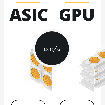
BITMAIN AntMiner S21 XP
ASIC
GPU
(270Th)
BITMAIN AntMiner S21 XP
Hyd (473Th)
BITMAIN AntMiner S21 XP
Immersion (300Th)
BITMAIN AntMiner S21 XP+
или/и
Hyd (500Th)
BITMAIN AntMiner S21+
(216Th)
BITMAIN AntMiner S21+
Hyd (319Th)
BITMAIN AntMiner S21e XP
Hyd (430Th)
BITMAIN AntMiner S21e XP
Hyd 3U (860Th)