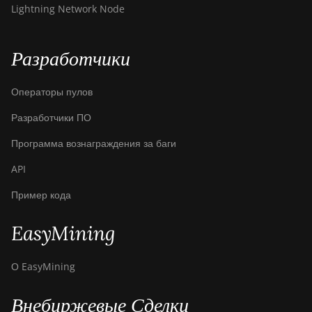
Lightning Network Node
Bitdeer SealMiner A4 Ultra
Hydro
Разработчики
Bitdeer SealMiner DL1 Air
Bitdeer SealMiner DL1
Операторы пулов
Hydro
Разработчики ПО
Bitmain Antminer AL1
Программа вознаграждения за баги
Canaan Avalon A15-194T
API
Canaan Avalon A1566
Пример кода
Canaan Avalon A1566I
EasyMining
Canaan Avalon A15XP-
206T
О EasyMining
Canaan Avalon A16
(282Th)
Внебиржевые Сделки