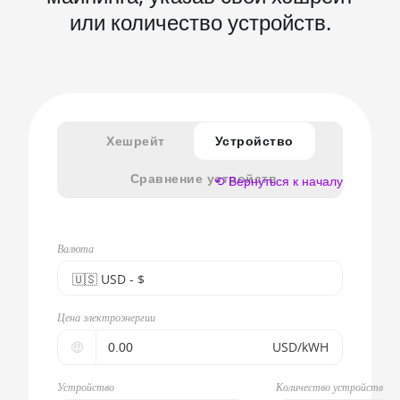
или количество устройств.
Хешрейт
Устройство
Сравнение устройств
⟲ Вернуться к началу
Валюта
🇺🇸ㅤ USD - $
🇪🇺ㅤ EUR - €
Цена электроэнергии
🇺🇸ㅤ USD - $
🤑
USD/kWH
🇨🇳ㅤ CNY - CN¥
Устройство
Количество устройств