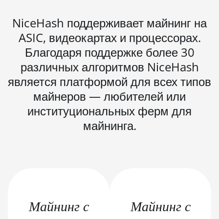
BITMAIN AntMiner S19j
NiceHash поддерживает майнинг на
Pro (100Th)
ASIC, видеокартах и процессорах.
BITMAIN AntMiner S19j
Благодаря поддержке более 30
Pro (104Th)
различных алгоритмов NiceHash
BITMAIN AntMiner S19j
Pro+ (120Th)
является платформой для всех типов
майнеров — любителей или
BITMAIN AntMiner S19j
Pro++ (125Th)
институциональных ферм для
майнинга.
BITMAIN AntMiner S21
(200Th)
BITMAIN AntMiner S21
Hyd. (335Th)
BITMAIN AntMiner S21
Immersion (301Th)
Майнинг с
Майнинг с
BITMAIN AntMiner S21 Pro