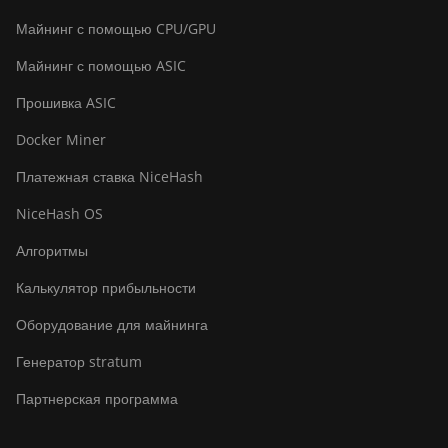
BITMAIN Antminer S23
Майнинг с помощью CPU/GPU
Imm. (442Th)
Майнинг с помощью ASIC
BITMAIN Antminer S23e
Hyd 2U (865Th/s)
Прошивка ASIC
BITMAIN Antminer T19
Docker Miner
Hydro (145Th)
Платежная ставка NiceHash
BITMAIN Antminer T19
Hydro (158Th)
NiceHash OS
BITMAIN Antminer T21
Алгоритмы
(190TH)
Калькулятор прибыльности
Baikal BK-G28
Оборудование для майнинга
Baikal Giant X10
Генератор stratum
Baikal Giant+
Партнерская программа
Bitdeer SealMiner A2