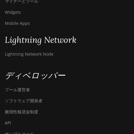
マイナーとツール
Bitdeer SealMiner A2 Hyd
Widgets
Bitdeer SealMiner A2 Pro
Mobile Apps
Air
Bitdeer SealMiner A2 Pro
Lightning Network
Hyd
Lightning Network Node
Bitdeer SealMiner A3 Air
Bitdeer SealMiner A3
Hydro
ディベロッパー
Bitdeer SealMiner A3 Pro
Air
プール運営者
Bitdeer SealMiner A3 Pro
ソフトウェア開発者
Hydro
脆弱性報奨金制度
Bitdeer SealMiner A4 Pro
API
Air
サンプルコード