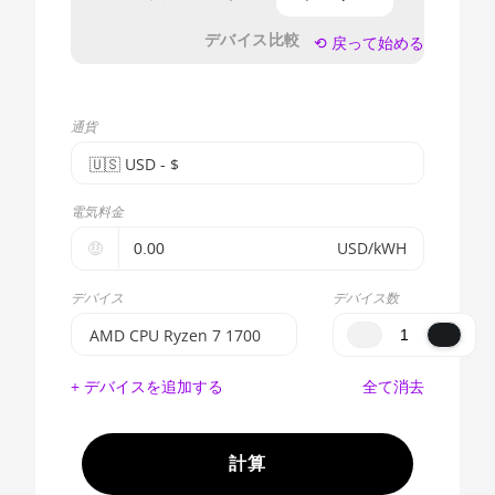
デバイス比較
⟲ 戻って始める
通貨
🇺🇸ㅤ USD - $
🇪🇺ㅤ EUR - €
電気料金
🇺🇸ㅤ USD - $
🤑
USD/kWH
🇨🇳ㅤ CNY - CN¥
デバイス
デバイス数
🇬🇧ㅤ GBP - £
AMD CPU Ryzen 7 1700
🇷🇺ㅤ RUB
BITMAIN AntMiner S17e
+ デバイスを追加する
全て消去
(64Th)
- - -
AMD CPU EPYC 7302
🇦🇪ㅤ AED
計算
AMD CPU EPYC 7352
🇦🇫ㅤ AFN - Af