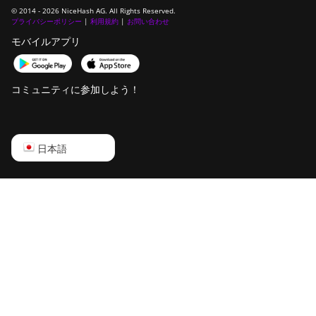
© 2014 - 2026 NiceHash AG. All Rights Reserved.
Canaan Avalon Q
プライバシーポリシー
|
利用規約
|
お問い合わせ
Canaan AvalonMiner
モバイルアプリ
1047
Canaan AvalonMiner
コミュニティに参加しよう！
1066
Canaan Creative Avalon
1126 Pro
English
日本語
Canaan Creative Avalon
Русский
1146 Pro
中文
Canaan Creative Avalon
1166 Pro
Deutsch
Canaan Creative Avalon
Português
1246
Español
Canaan Creative Avalon 7
Français
Canaan Creative Avalon