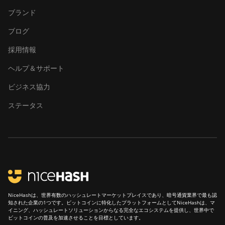
ブランド
Canaan Avalon A16XP
(300Th)
ブログ
Canaan Avalon Made
採用情報
A1346
ヘルプ＆サポート
Canaan Avalon Made
A1366
ビジネス協力
Canaan Avalon Made
ステータス
A1446
Canaan Avalon Made
A1466
Canaan Avalon Mini 3
Canaan Avalon Nano 3
NiceHashは、世界有数のハッシュレートマーケットプレイスであり、暗号通貨業界で最も認
Canaan Avalon Nano 3S
知された企業の1つです。ビットコインに特化したプラットフォームとしてNiceHashは、マ
イニング、ハッシュレートソリューションからなる完全なエコシステムを提供し、世界中で
Canaan Avalon Q
ビットコインの普及を加速させることを目標としています。