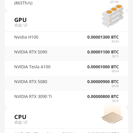
🇵🇦ㅤ PAB - B/.
(865Th/s)
$27.98
AMD RX Vega 56
🇵🇪ㅤ PEN - S/.
AMD RX Vega 64
GPU
🏳ㅤ PGK - K
収益/日
AMD Radeon Pro VII
🇵🇭ㅤ PHP - ₱
Nvidia H100
0.00001300 BTC
AMD Radeon VII
$0.84
🇵🇰ㅤ PKR - PKRs
AMD Vega Frontier
NVIDIA RTX 5090
0.00001100 BTC
🇵🇱ㅤ PLN - zł
Edition
$0.71
🇵🇾ㅤ PYG - ₲
NVIDIA Tesla A100
0.00001000 BTC
Auradine Teraflux
$0.64
AH3880
🇶🇦ㅤ QAR - QR
NVIDIA RTX 5080
0.00000900 BTC
Auradine Teraflux AI2500
$0.58
🇷🇴ㅤ RON
Auradine Teraflux AI3680
NVIDIA RTX 3090 Ti
0.00000800 BTC
🇷🇸ㅤ RSD - din.
$0.51
Auradine Teraflux AT1500
🇸🇦ㅤ SAR - SR
CPU
Auradine Teraflux AT2880
🇸🇧ㅤ SBD - $
収益/日
BITFURY B8
🏳ㅤ SCR - SR