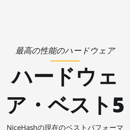
🇱🇷ㅤ LRD - $
AMD RX 580 4GB
🏳ㅤ LSL - M
AMD RX 580 8GB
🇱🇹ㅤ LTL - Lt
AMD RX 590 8GB
🇱🇻ㅤ LVL - Ls
AMD RX 6500 XT 4GB
🇱🇾ㅤ LYD - LD
最高の性能のハードウェア
AMD RX 6600 8GB
🇲🇦ㅤ MAD
AMD RX 6600 XT 8GB
ハードウェ
🇲🇩ㅤ MDL
AMD RX 6650 XT
🇲🇬ㅤ MGA
AMD RX 6700 10GB
🇲🇰ㅤ MKD
ア・ベスト5
AMD RX 6700 XT 12GB
🇲🇲ㅤ MMK
AMD RX 6750 XT 12GB
🏳ㅤ MNT - ₮
AMD RX 6800 16GB
🇲🇴ㅤ MOP - MOP$
NiceHashの現在のベストパフォーマ
AMD RX 6800 XT 16GB