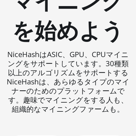
マイニング
BITMAIN AntMiner S19
BITMAIN AntMiner S19
を始めよう
Pro
BITMAIN AntMiner S19
Pro Hyd. (184Th)
BITMAIN AntMiner S19
NiceHashはASIC、GPU、CPUマイニ
Pro+ Hyd (198Th)
ングをサポートしています。30種類
BITMAIN AntMiner S19
以上のアルゴリズムをサポートする
Pro+ Hyd. (191Th)
NiceHashは、あらゆるタイプのマイ
BITMAIN AntMiner S19 XP
ナーのためのプラットフォームで
(140Th)
す。趣味でマイニングをする人も、
BITMAIN AntMiner S19 XP
組織的なマイニングファームも。
Hyd 3U (512Th)
BITMAIN AntMiner S19
XP+ Hyd (279Th)