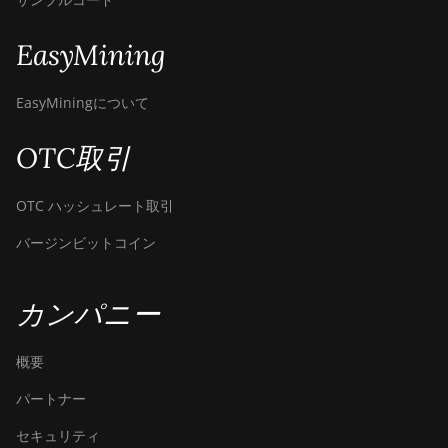
Bitdeer SealMiner A4 Pro
Hydro
EasyMining
Bitdeer SealMiner A4
Ultra Hydro
EasyMiningについて
Bitdeer SealMiner DL1 Air
OTC取引
Bitdeer SealMiner DL1
Hydro
OTC ハッシュレート取引
Bitmain Antminer AL1
バージンビットコイン
Canaan Avalon A15-194T
Canaan Avalon A1566
カンパニー
Canaan Avalon A1566I
概要
Canaan Avalon A15XP-
206T
パートナー
Canaan Avalon A16
セキュリティ
(282Th)