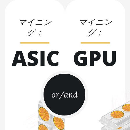
BITMAIN AntMiner S19j
Pro (100Th)
BITMAIN AntMiner S19j
マイニン
マイニン
Pro (104Th)
グ：
グ：
BITMAIN AntMiner S19j
Pro+ (120Th)
ASIC
GPU
BITMAIN AntMiner S19j
Pro++ (125Th)
BITMAIN AntMiner S21
(200Th)
BITMAIN AntMiner S21
Hyd. (335Th)
or/and
BITMAIN AntMiner S21
Immersion (301Th)
BITMAIN AntMiner S21
Pro