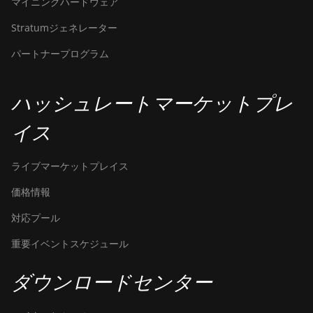
Hyd. 3U (1.16Ph)
マイニングハードウェア
BITMAIN Antminer S23
Stratumジェネレーター
Imm. (442Th)
パートナープログラム
BITMAIN Antminer S23e
Hyd 2U (865Th/s)
ハッシュレートマーケットプレ
BITMAIN Antminer T19
Hydro (145Th)
イス
BITMAIN Antminer T19
Hydro (158Th)
ライブマーケットプレイス
BITMAIN Antminer T21
価格情報
(190TH)
対応プール
Baikal BK-G28
重要イベントスケジュール
Baikal Giant X10
ダウンロードセンター
Baikal Giant+
Bitdeer SealMiner A2