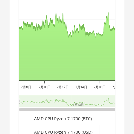
Chart
AMD CPU Ryzen 9 7900X
🇪🇬ㅤ EGP
AMD CPU Ryzen 9 7950X
🇪🇷ㅤ ERN - Nfk
Combination chart with 3 data series.
The chart has 2 X axes displaying Time, and navigator-x-a
AMD CPU Threadripper
🇪🇹ㅤ ETB - Br
The chart has 3 Y axes displaying values, values, and navi
1900X
🏳ㅤ FJD - FJ$
AMD CPU Threadripper
🇫🇰ㅤ FKP - £
1920X
🇬🇪ㅤ GEL
AMD CPU Threadripper
1950X
🇬🇭ㅤ GHS - GH₵
AMD CPU Threadripper
🇬🇮ㅤ GIP - £
2920X
7月8日
7月10日
7月12日
7月14日
7月16日
7月18日
7
🏳ㅤ GMD - D
AMD CPU Threadripper
2950X
🇬🇳ㅤ GNF - FG
7月13日
7月13日
AMD CPU Threadripper
🇬🇹ㅤ GTQ
End of interactive chart.
AMD CPU Ryzen 7 1700 (BTC)
2970WX
🏳ㅤ GYD - GY$
AMD CPU Threadripper
AMD CPU Ryzen 7 1700 (USD)