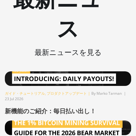
BITMAIN AntMiner S21j
ス
XP Hyd (495Th/s)
BITMAIN AntMiner S9
BITMAIN AntMiner S9 SE
最新ニュースを見る
BITMAIN AntMiner S9i
BITMAIN AntMiner S9j
BITMAIN AntMiner S9k
BITMAIN AntMiner T15
ガイド・チュートリアル
,
プロダクトアップデート
|
By Marko Tarman
|
BITMAIN AntMiner T17
23 Jul 2026
BITMAIN AntMiner T17+
新機能のご紹介：毎日払い出し！
BITMAIN AntMiner T17e
BITMAIN AntMiner T9+