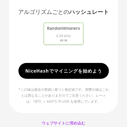
🇯🇵ㅤ JPY - ¥
AMD RX 470 8GB
アルゴリズムごとの
ハッシュレート
🏳ㅤ KGS - сом
End of interactive chart.
AMD RX 480 8GB
🇰🇭ㅤ KHR
RandomXmonero
AMD RX 550 4GB
🇰🇲ㅤ KMF - CF
4.39 kH/s
65 W
AMD RX 5500 XT 4GB
🏳ㅤ KPW - W
AMD RX 5500 XT 8GB
🇰🇷ㅤ KRW - ₩
AMD RX 5600
🇰🇼ㅤ KWD - KD
NiceHashでマイニングを始めよう
AMD RX 5600 XT 6GB
🇰🇾ㅤ KYD - $
AMD RX 570 16GB
🇰🇿ㅤ KZT
*この値は過去の実績に基づく推定値です。実際の値はこれ
AMD RX 570 4GB
とは異なることがありますのでご注意ください。レート
🇱🇦ㅤ LAK - ₭
は、1BTC ＝ 64315.70 USD を使用しています。
AMD RX 570 8GB
🇱🇧ㅤ LBP - LB£
AMD RX 5700 8GB
🇱🇰ㅤ LKR - SLRs
ウェブサイトに埋め込む
AMD RX 5700 XT 8GB