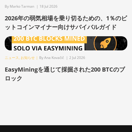
BITMAIN AntMiner Z11
By Marko Tarman
|
18 Jul 2026
BITMAIN AntMiner Z11e
2026年の弱気相場を乗り切るための、1％のビ
ットコインマイナー向けサバイバルガイド
BITMAIN AntMiner Z11j
BITMAIN AntMiner Z15
BITMAIN AntMiner Z15
Pro
ニュース
,
お知らせ
|
By Ana Kovačič
|
2 Jul 2026
BITMAIN AntMiner Z15e
EasyMiningを通じて採掘された200 BTCのブ
BITMAIN AntMiner Z15j
ロック
BITMAIN Antminer S19
Hyd. (152Th)
BITMAIN Antminer S19
Hydro (158Th)
BITMAIN Antminer S19 XP
Hyd (255Th)