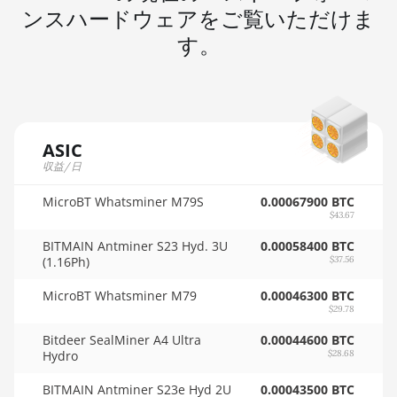
🇲🇺ㅤ MUR - MURs
ンスハードウェアをご覧いただけま
AMD RX 6900 XT 16GB
🏳ㅤ MVR - Rf
す。
AMD RX 6950 XT
🇲🇼ㅤ MWK - MK
AMD RX 7600
🇲🇽ㅤ MXN - MX$
AMD RX 7600 XT
🇲🇾ㅤ MYR - RM
ASIC
AMD RX 7700 XT
収益/日
🇳🇦ㅤ NAD - N$
AMD RX 7800 XT
MicroBT Whatsminer M79S
🇳🇬ㅤ NGN - ₦
0.00067900 BTC
$43.67
AMD RX 7900 GRE
🇳🇮ㅤ NIO - C$
BITMAIN Antminer S23 Hyd. 3U
0.00058400 BTC
AMD RX 7900 XT 20GB
(1.16Ph)
$37.56
🇳🇴ㅤ NOK - Nkr
AMD RX 7900 XTX 24GB
MicroBT Whatsminer M79
0.00046300 BTC
🇳🇵ㅤ NPR - NPRs
$29.78
AMD RX 9070
🇳🇿ㅤ NZD - NZ$
Bitdeer SealMiner A4 Ultra
0.00044600 BTC
AMD RX 9070 GRE
Hydro
$28.68
🇴🇲ㅤ OMR
AMD RX 9070 XT
BITMAIN Antminer S23e Hyd 2U
0.00043500 BTC