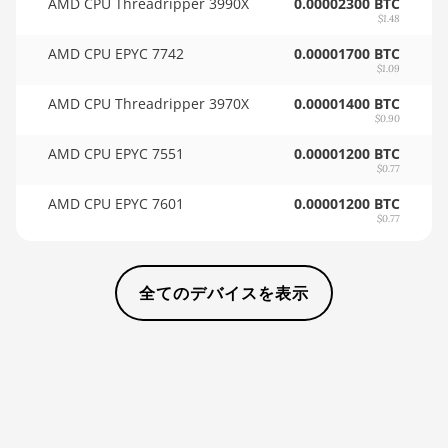
AMD CPU Threadripper 3990X
0.00002300 BTC
$1.48
BITMAIN AntMiner AL1
🇸🇩ㅤ SDG
(16.6Th)
AMD CPU EPYC 7742
0.00001700 BTC
🇸🇪ㅤ SEK
$1.09
BITMAIN AntMiner D3
AMD CPU Threadripper 3970X
0.00001400 BTC
🇸🇬ㅤ SGD - S$
BITMAIN AntMiner D5
$0.90
🏳ㅤ SHP - £
AMD CPU EPYC 7551
0.00001200 BTC
BITMAIN AntMiner K5
$0.77
🇸🇱ㅤ SLL - Le
BITMAIN AntMiner K7
AMD CPU EPYC 7601
0.00001200 BTC
🇸🇴ㅤ SOS - Ssh
$0.77
BITMAIN AntMiner KA3
🏳ㅤ SRD - $
BITMAIN AntMiner KS3
(8.3TH)
全てのデバイスを表示
🇸🇾ㅤ SYP - SY£
BITMAIN AntMiner KS3
🇸🇿ㅤ SZL - L
(9.4TH)
🇹🇭ㅤ THB - ฿
BITMAIN AntMiner KS5
🇹🇭ㅤ TJS - ЅМ
BITMAIN AntMiner KS5
Pro
🏳ㅤ TMT - m