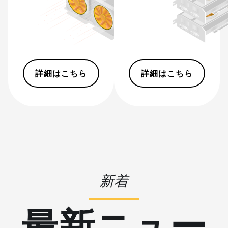
BITMAIN AntMiner S21 XP
(270Th)
BITMAIN AntMiner S21 XP
Hyd (473Th)
BITMAIN AntMiner S21 XP
詳細はこちら
詳細はこちら
Immersion (300Th)
BITMAIN AntMiner S21
XP+ Hyd (500Th)
BITMAIN AntMiner S21+
(216Th)
BITMAIN AntMiner S21+
Hyd (319Th)
新着
BITMAIN AntMiner S21e
XP Hyd (430Th)
最新ニュー
BITMAIN AntMiner S21e
XP Hyd 3U (860Th)