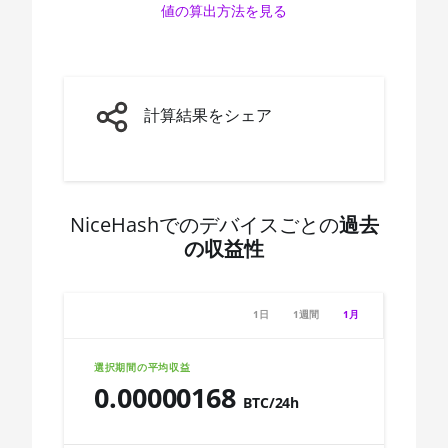
値の算出方法を見る
AMD CPU Ryzen 7 3800X
🇨🇩ㅤ CDF
AMD CPU Ryzen 7 3800XT
🇨🇭ㅤ CHF
AMD CPU Ryzen 7 5700G
🇨🇱ㅤ CLP - CL$
計算結果をシェア
AMD CPU Ryzen 7 5800X
🇨🇴ㅤ COP - CO$
AMD CPU Ryzen 7
🇨🇷ㅤ CRC - ₡
5800X3D
🏳ㅤ CUC - $
NiceHashでのデバイスごとの
過去
AMD CPU Ryzen 7
7800X3D
の収益性
🇨🇻ㅤ CVE - CV$
AMD CPU Ryzen 9 3900X
🇨🇿ㅤ CZK - Kč
1日
1週間
1月
AMD CPU Ryzen 9 3900XT
🇩🇯ㅤ DJF - Fdj
AMD CPU Ryzen 9 3950X
🇩🇰ㅤ DKK - Dkr
選択期間の平均収益
0.00000168
AMD CPU Ryzen 9 5900X
🇩🇴ㅤ DOP - RD$
BTC/24h
AMD CPU Ryzen 9 5950X
🇩🇿ㅤ DZD - DA