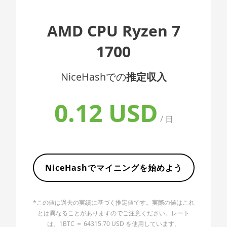
AMD CPU EPYC 7402
🇦🇱ㅤ ALL
AMD CPU Ryzen 7
AMD CPU EPYC 7402P
🇦🇲ㅤ AMD
1700
AMD CPU EPYC 7551
🇧🇶ㅤ ANG - ƒ
AMD CPU EPYC 7601
🇦🇴ㅤ AOA - Kz
NiceHashでの
推定収入
AMD CPU EPYC 7742
🇦🇷ㅤ ARS - AR$
0.12 USD
AMD CPU Ryzen 3 1300X
🇦🇺ㅤ AUD - AU$
/ 日
AMD CPU Ryzen 5 1400
🏳ㅤ AWG - ƒ
AMD CPU Ryzen 5 1500X
🇦🇿ㅤ AZN - man.
AMD CPU Ryzen 5 1600
🇧🇦ㅤ BAM - KM
NiceHashでマイニングを始めよう
AMD CPU Ryzen 5 1600X
🏳ㅤ BBD - Bds$
AMD CPU Ryzen 5 2600
*この値は過去の実績に基づく推定値です。実際の値はこれ
🇧🇩ㅤ BDT - Tk
とは異なることがありますのでご注意ください。レート
AMD CPU Ryzen 5 2600X
🇧🇬ㅤ BGN
は、1BTC ＝ 64315.70 USD を使用しています。