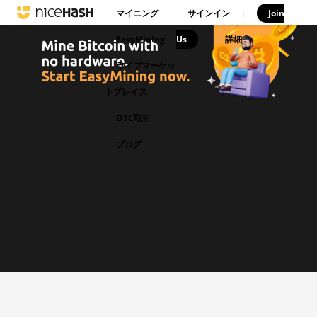
マイニング
サインイン
Join
|
EasyMining
Us
|
詳細
ライブマーケッ
トプレイス
OTC取引
ブログ