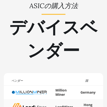
ASICの購入方法
BITMAIN AntMiner KS7
🇹🇳ㅤ TND - DT
BITMAIN AntMiner L11
🇹🇷ㅤ TRY - TL
デバイスベ
(20Gh)
🇹🇹ㅤ TTD - TT$
BITMAIN AntMiner L11
🇹🇼ㅤ TWD - NT$
Hyd. 2U (33Gh)
ンダー
🇹🇿ㅤ TZS - TSh
BITMAIN AntMiner L11
Hyd. 6U (33Gh)
🇺🇦ㅤ UAH - ₴
BITMAIN AntMiner L11
🇺🇬ㅤ UGX - USh
Pro (21Gh)
🇺🇾ㅤ UYU - $U
BITMAIN AntMiner L3 ++
🇺🇿ㅤ UZS
BITMAIN AntMiner L3+
ベンダー
国
🏳ㅤ VES - Bs.S
BITMAIN AntMiner L7
Million
Germany
Miner
🇻🇳ㅤ VND - ₫
BITMAIN AntMiner L9
(16Gh)
🇻🇺ㅤ VUV - Vt
Hong
LeedMiner