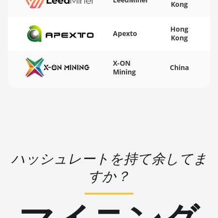
Kong
BITMAIN AntMiner L9
🏳ㅤ WST - WS$
(17Gh)
Hong
🇨🇫ㅤ XAF - FCFA
Apexto
BITMAIN AntMiner L9
Kong
Hyd 2U (27Gh)
🇦🇬ㅤ XCD - $
X-ON
BITMAIN AntMiner S11
🏳ㅤ XDR - SDR
China
Mining
BITMAIN AntMiner S15
🇨🇮ㅤ XOF - CFA
BITMAIN AntMiner S17
🇵🇫ㅤ XPF - Fr
BITMAIN AntMiner S17
🇾🇪ㅤ YER - YR
(53Th)
🇿🇦ㅤ ZAR - R
BITMAIN AntMiner S17
ハッシュレートを持て余してま
🇿🇲ㅤ ZMK - ZK
Pro
すか？
BITMAIN AntMiner S17
Pro (50Th)
BITMAIN AntMiner S17+