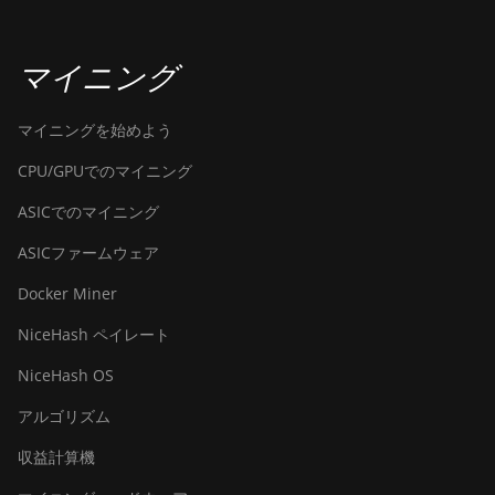
BITMAIN Antminer S19j
(100TH)
マイニング
BITMAIN Antminer S19j
(90Th)
マイニングを始めよう
BITMAIN Antminer S19j
CPU/GPUでのマイニング
Pro (96Th)
ASICでのマイニング
BITMAIN Antminer S19j
XP (151TH)
ASICファームウェア
BITMAIN Antminer S19k
Docker Miner
Pro (120Th)
NiceHash ペイレート
BITMAIN Antminer S23
(580Th)
NiceHash OS
BITMAIN Antminer S23
アルゴリズム
Hyd. (580Th)
収益計算機
BITMAIN Antminer S23