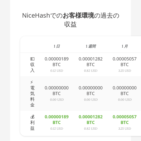
AMD CPU Ryzen 5 3500X
🇧🇭ㅤ BHD - BD
NiceHashでの
お客様環境
の過去の
AMD CPU Ryzen 5 3600
🇧🇮ㅤ BIF - FBu
収益
AMD CPU Ryzen 5 3600X
🇧🇲ㅤ BMD - $
AMD CPU Ryzen 5 3600XT
🇧🇳ㅤ BND - BN$
1 日
1 週間
1 月
AMD CPU Ryzen 5 5600X
🇧🇴ㅤ BOB - Bs
💵
0.00000189
0.00001282
0.00005057
収
BTC
BTC
BTC
AMD CPU Ryzen 5 7600X
🇧🇷ㅤ BRL - R$
入
0.12 USD
0.82 USD
3.25 USD
AMD CPU Ryzen 7 1700
🏳ㅤ BSD - B$
⚡
電
0.00000000
0.00000000
0.00000000
AMD CPU Ryzen 7 1700X
🇧🇹ㅤ BTN - Nu.
気
BTC
BTC
BTC
料
AMD CPU Ryzen 7 1800X
0.00 USD
0.00 USD
0.00 USD
🇧🇼ㅤ BWP
金
AMD CPU Ryzen 7 2700
🇧🇾ㅤ BYN
💰
0.00000189
0.00001282
0.00005057
利
BTC
BTC
BTC
AMD CPU Ryzen 7 2700X
🇧🇿ㅤ BZD - BZ$
益
0.12 USD
0.82 USD
3.25 USD
AMD CPU Ryzen 7 3700X
🇨🇦ㅤ CAD - CA$