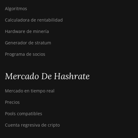
Hydro (158Th)
Algoritmos
BITMAIN Antminer T21
Calculadora de rentabilidad
(190TH)
Hardware de minería
Baikal BK-G28
Generador de stratum
Baikal Giant X10
Programa de socios
Baikal Giant+
Bitdeer SealMiner A2
Mercado De Hashrate
Bitdeer SealMiner A2 Hyd
Mercado en tiempo real
Bitdeer SealMiner A2 Pro
Air
Precios
Bitdeer SealMiner A2 Pro
Pools compatibles
Hyd
Cuenta regresiva de cripto
Bitdeer SealMiner A3 Air