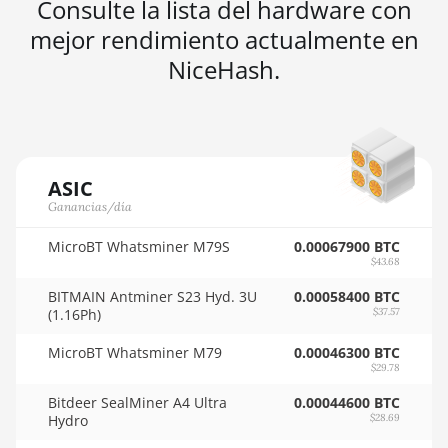
Consulte la lista del hardware con
🇳🇬ㅤ NGN - ₦
mejor rendimiento actualmente en
AMD RX 7900 GRE
🇳🇮ㅤ NIO - C$
NiceHash.
AMD RX 7900 XT 20GB
🇳🇴ㅤ NOK - Nkr
AMD RX 7900 XTX 24GB
🇳🇵ㅤ NPR - NPRs
AMD RX 9070
🇳🇿ㅤ NZD - NZ$
AMD RX 9070 GRE
ASIC
🇴🇲ㅤ OMR
Ganancias/día
AMD RX 9070 XT
🇵🇦ㅤ PAB - B/.
MicroBT Whatsminer M79S
0.00067900 BTC
AMD RX Vega 56
$43.68
🇵🇪ㅤ PEN - S/.
AMD RX Vega 64
BITMAIN Antminer S23 Hyd. 3U
0.00058400 BTC
🏳ㅤ PGK - K
(1.16Ph)
$37.57
AMD Radeon Pro VII
🇵🇭ㅤ PHP - ₱
MicroBT Whatsminer M79
0.00046300 BTC
AMD Radeon VII
$29.78
🇵🇰ㅤ PKR - PKRs
Bitdeer SealMiner A4 Ultra
AMD Vega Frontier
0.00044600 BTC
🇵🇱ㅤ PLN - zł
Hydro
$28.69
Edition