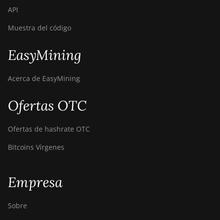
API
Canaan Avalon A15-194T
Muestra del código
Canaan Avalon A1566
EasyMining
Canaan Avalon A1566I
Canaan Avalon A15XP-
Acerca de EasyMining
206T
Canaan Avalon A16
Ofertas OTC
(282Th)
Canaan Avalon A16XP
Ofertas de hashrate OTC
(300Th)
Bitcoins Vírgenes
Canaan Avalon Made
A1346
Empresa
Canaan Avalon Made
A1366
Sobre
Canaan Avalon Made