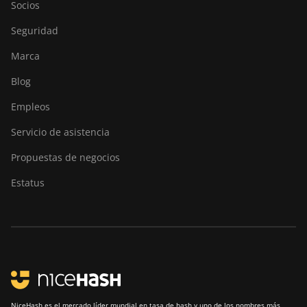
Socios
A1446
Seguridad
Canaan Avalon Made
A1466
Marca
Canaan Avalon Mini 3
Blog
Canaan Avalon Nano 3
Empleos
Canaan Avalon Nano 3S
Servicio de asistencia
Canaan Avalon Q
Propuestas de negocios
Canaan Avalon Q
Estatus
Canaan AvalonMiner
1047
Canaan AvalonMiner
1066
Canaan Creative Avalon
1126 Pro
NiceHash es el mercado líder mundial en tasa de hash y uno de los nombres más