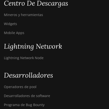
Bitdeer SealMiner A3
Centro De Descargas
Hydro
Mineros y herramientas
Bitdeer SealMiner A3 Pro
Air
Widgets
Bitdeer SealMiner A3 Pro
Mobile Apps
Hydro
Bitdeer SealMiner A4 Pro
Lightning Network
Air
Bitdeer SealMiner A4 Pro
Lightning Network Node
Hydro
Bitdeer SealMiner A4
Desarrolladores
Ultra Hydro
Bitdeer SealMiner DL1 Air
Operadores de pool
Bitdeer SealMiner DL1
Desarrolladores de software
Hydro
Programa de Bug Bounty
Bitmain Antminer AL1