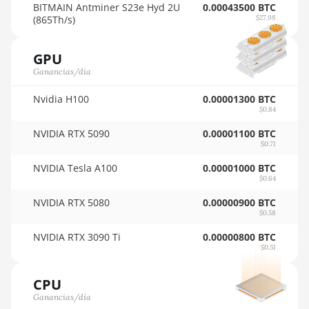
🇵🇾ㅤ PYG - ₲
BITMAIN Antminer S23e Hyd 2U
0.00043500 BTC
Auradine Teraflux
(865Th/s)
$27.98
AH3880
🇶🇦ㅤ QAR - QR
Auradine Teraflux AI2500
GPU
🇷🇴ㅤ RON
Ganancias/día
Auradine Teraflux AI3680
🇷🇸ㅤ RSD - din.
Nvidia H100
0.00001300 BTC
Auradine Teraflux AT1500
🇸🇦ㅤ SAR - SR
$0.84
Auradine Teraflux AT2880
🇸🇧ㅤ SBD - $
NVIDIA RTX 5090
0.00001100 BTC
$0.71
BITFURY B8
🏳ㅤ SCR - SR
NVIDIA Tesla A100
0.00001000 BTC
BITMAIN AntMiner AL1
$0.64
🇸🇩ㅤ SDG
(16.6Th)
NVIDIA RTX 5080
0.00000900 BTC
🇸🇪ㅤ SEK
$0.58
BITMAIN AntMiner D3
🇸🇬ㅤ SGD - S$
NVIDIA RTX 3090 Ti
0.00000800 BTC
BITMAIN AntMiner D5
$0.51
🏳ㅤ SHP - £
BITMAIN AntMiner K5
CPU
🇸🇱ㅤ SLL - Le
BITMAIN AntMiner K7
Ganancias/día