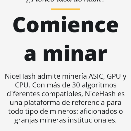
BITMAIN AntMiner S19
Pro+ Hyd. (191Th)
Comience
BITMAIN AntMiner S19 XP
(140Th)
BITMAIN AntMiner S19 XP
a minar
Hyd 3U (512Th)
BITMAIN AntMiner S19
XP+ Hyd (279Th)
BITMAIN AntMiner S19j
NiceHash admite minería ASIC, GPU y
Pro (100Th)
CPU. Con más de 30 algoritmos
BITMAIN AntMiner S19j
diferentes compatibles, NiceHash es
Pro (104Th)
una plataforma de referencia para
BITMAIN AntMiner S19j
todo tipo de mineros: aficionados o
Pro+ (120Th)
granjas mineras institucionales.
BITMAIN AntMiner S19j
Pro++ (125Th)