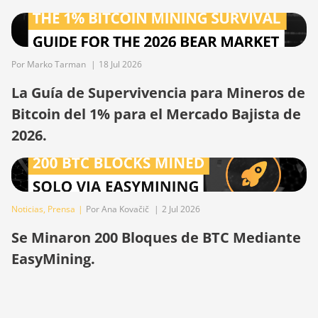
BITMAIN AntMiner Z15e
BITMAIN AntMiner Z15j
BITMAIN Antminer S19
Por Marko Tarman
|
18 Jul 2026
Hyd. (152Th)
La Guía de Supervivencia para Mineros de
BITMAIN Antminer S19
Bitcoin del 1% para el Mercado Bajista de
Hydro (158Th)
2026.
BITMAIN Antminer S19 XP
Hyd (255Th)
BITMAIN Antminer S19j
(100TH)
Noticias
,
Prensa
|
Por Ana Kovačič
|
2 Jul 2026
BITMAIN Antminer S19j
Se Minaron 200 Bloques de BTC Mediante
(90Th)
EasyMining.
BITMAIN Antminer S19j
Pro (96Th)
BITMAIN Antminer S19j