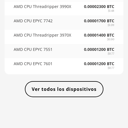
🇸🇴ㅤ SOS - Ssh
BITMAIN AntMiner KA3
AMD CPU Threadripper 3990X
0.00002300 BTC
🏳ㅤ SRD - $
$1.48
BITMAIN AntMiner KS3
(8.3TH)
AMD CPU EPYC 7742
0.00001700 BTC
🇸🇾ㅤ SYP - SY£
$1.09
BITMAIN AntMiner KS3
🇸🇿ㅤ SZL - L
AMD CPU Threadripper 3970X
0.00001400 BTC
(9.4TH)
$0.90
🇹🇭ㅤ THB - ฿
BITMAIN AntMiner KS5
AMD CPU EPYC 7551
0.00001200 BTC
🇹🇭ㅤ TJS - ЅМ
$0.77
BITMAIN AntMiner KS5
AMD CPU EPYC 7601
0.00001200 BTC
Pro
🏳ㅤ TMT - m
$0.77
BITMAIN AntMiner KS7
🇹🇳ㅤ TND - DT
BITMAIN AntMiner L11
🇹🇷ㅤ TRY - TL
Ver todos los dispositivos
(20Gh)
🇹🇹ㅤ TTD - TT$
BITMAIN AntMiner L11
🇹🇼ㅤ TWD - NT$
Hyd. 2U (33Gh)
🇹🇿ㅤ TZS - TSh
BITMAIN AntMiner L11
Hyd. 6U (33Gh)
🇺🇦ㅤ UAH - ₴