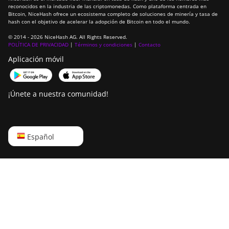
reconocidos en la industria de las criptomonedas. Como plataforma centrada en
Canaan Creative Avalon
Bitcoin, NiceHash ofrece un ecosistema completo de soluciones de minería y tasa de
1146 Pro
hash con el objetivo de acelerar la adopción de Bitcoin en todo el mundo.
Canaan Creative Avalon
© 2014 - 2026 NiceHash AG. All Rights Reserved.
POLÍTICA DE PRIVACIDAD
|
Términos y condiciones
|
Contacto
1166 Pro
Aplicación móvil
Canaan Creative Avalon
1246
¡Únete a nuestra comunidad!
Canaan Creative Avalon 7
Canaan Creative Avalon
921
English
Español
DesiweMiner K10Pro
Русский
DesiweMiner K10Ultra
中文
DesiweMiner K9S
Deutsch
Ebang Ebit E12
Português
Ebang Ebit E12+