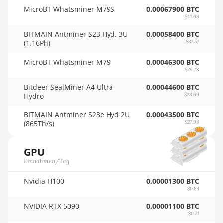
🇴🇲ㅤ OMR
MicroBT Whatsminer M79S
0.00067900 BTC
AMD RX 9070 XT
$43.68
🇵🇦ㅤ PAB - B/.
AMD RX Vega 56
BITMAIN Antminer S23 Hyd. 3U
0.00058400 BTC
🇵🇪ㅤ PEN - S/.
(1.16Ph)
$37.57
AMD RX Vega 64
🏳ㅤ PGK - K
MicroBT Whatsminer M79
0.00046300 BTC
AMD Radeon Pro VII
$29.78
🇵🇭ㅤ PHP - ₱
AMD Radeon VII
Bitdeer SealMiner A4 Ultra
0.00044600 BTC
🇵🇰ㅤ PKR - PKRs
Hydro
$28.69
AMD Vega Frontier
🇵🇱ㅤ PLN - zł
Edition
BITMAIN Antminer S23e Hyd 2U
0.00043500 BTC
(865Th/s)
$27.98
🇵🇾ㅤ PYG - ₲
Auradine Teraflux
AH3880
🇶🇦ㅤ QAR - QR
GPU
Auradine Teraflux AI2500
Einnahmen/Tag
🇷🇴ㅤ RON
Auradine Teraflux AI3680
Nvidia H100
0.00001300 BTC
🇷🇸ㅤ RSD - din.
$0.84
Auradine Teraflux AT1500
🇸🇦ㅤ SAR - SR
NVIDIA RTX 5090
0.00001100 BTC
$0.71
Auradine Teraflux AT2880
🇸🇧ㅤ SBD - $