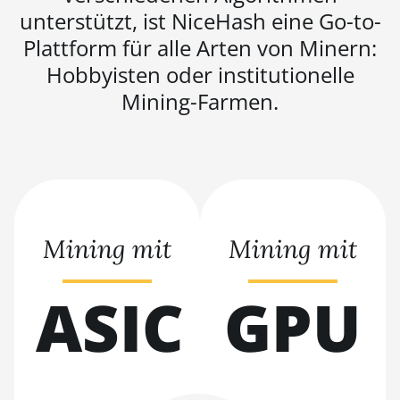
XP+ Hyd (279Th)
unterstützt, ist NiceHash eine Go-to-
BITMAIN AntMiner S19j
Plattform für alle Arten von Minern:
Pro (100Th)
Hobbyisten oder institutionelle
BITMAIN AntMiner S19j
Mining-Farmen.
Pro (104Th)
BITMAIN AntMiner S19j
Pro+ (120Th)
BITMAIN AntMiner S19j
Pro++ (125Th)
Mining mit
Mining mit
BITMAIN AntMiner S21
(200Th)
ASIC
GPU
BITMAIN AntMiner S21
Hyd. (335Th)
BITMAIN AntMiner S21
Immersion (301Th)
BITMAIN AntMiner S21