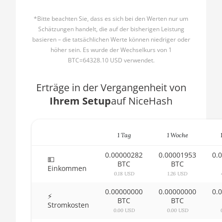
AMD CPU Ryzen 5 2600X
🇧🇬ㅤ BGN
*Bitte beachten Sie, dass es sich bei den Werten nur um
AMD CPU Ryzen 5 3500X
Schätzungen handelt, die auf der bisherigen Leistung
🇧🇭ㅤ BHD - BD
basieren – die tatsächlichen Werte können niedriger oder
AMD CPU Ryzen 5 3600
höher sein. Es wurde der Wechselkurs von 1
🇧🇮ㅤ BIF - FBu
BTC=64328.10 USD verwendet.
AMD CPU Ryzen 5 3600X
🇧🇲ㅤ BMD - $
AMD CPU Ryzen 5 3600XT
Erträge in der Vergangenheit von
🇧🇳ㅤ BND - BN$
Ihrem Setup
auf NiceHash
AMD CPU Ryzen 5 5600X
🇧🇴ㅤ BOB - Bs
AMD CPU Ryzen 5 7600X
🇧🇷ㅤ BRL - R$
1 Tag
1 Woche
AMD CPU Ryzen 7 1700
🏳ㅤ BSD - B$
0.00000282
0.00001953
0.
AMD CPU Ryzen 7 1700X
💵
🇧🇹ㅤ BTN - Nu.
BTC
BTC
Einkommen
AMD CPU Ryzen 7 1800X
0.18 USD
1.26 USD
🇧🇼ㅤ BWP
0.00000000
0.00000000
0.
AMD CPU Ryzen 7 2700
⚡
🇧🇾ㅤ BYN
BTC
BTC
Stromkosten
AMD CPU Ryzen 7 2700X
0.00 USD
0.00 USD
🇧🇿ㅤ BZD - BZ$