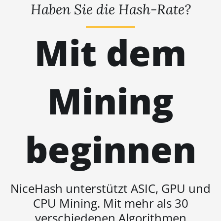
BITMAIN AntMiner S17+
Haben Sie die Hash-Rate?
BITMAIN AntMiner S19
Mit dem
BITMAIN AntMiner S19
Pro
BITMAIN AntMiner S19
Pro Hyd. (184Th)
Mining
BITMAIN AntMiner S19
Pro+ Hyd (198Th)
BITMAIN AntMiner S19
beginnen
Pro+ Hyd. (191Th)
BITMAIN AntMiner S19 XP
(140Th)
BITMAIN AntMiner S19 XP
NiceHash unterstützt ASIC, GPU und
Hyd 3U (512Th)
CPU Mining. Mit mehr als 30
BITMAIN AntMiner S19
verschiedenen Algorithmen