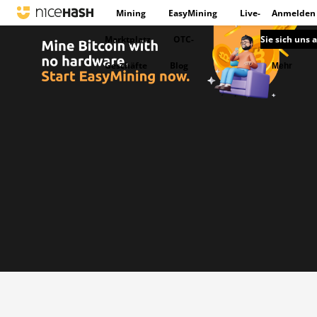
Mining
EasyMining
Live-
Anmelden
Marktplatz
OTC-
Sie sich uns 
Geschäfte
Blog
Mehr