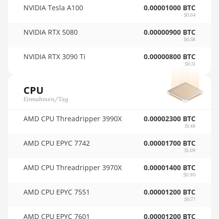
NVIDIA Tesla A100
0.00001000 BTC
BITFURY B8
🏳ㅤ SCR - SR
$0.64
BITMAIN AntMiner AL1
NVIDIA RTX 5080
0.00000900 BTC
🇸🇩ㅤ SDG
(16.6Th)
$0.58
🇸🇪ㅤ SEK
NVIDIA RTX 3090 Ti
0.00000800 BTC
BITMAIN AntMiner D3
$0.51
🇸🇬ㅤ SGD - S$
BITMAIN AntMiner D5
CPU
🏳ㅤ SHP - £
BITMAIN AntMiner K5
Einnahmen/Tag
🇸🇱ㅤ SLL - Le
BITMAIN AntMiner K7
AMD CPU Threadripper 3990X
0.00002300 BTC
🇸🇴ㅤ SOS - Ssh
$1.48
BITMAIN AntMiner KA3
AMD CPU EPYC 7742
🏳ㅤ SRD - $
0.00001700 BTC
BITMAIN AntMiner KS3
$1.09
(8.3TH)
🇸🇾ㅤ SYP - SY£
AMD CPU Threadripper 3970X
0.00001400 BTC
BITMAIN AntMiner KS3
$0.90
🇸🇿ㅤ SZL - L
(9.4TH)
AMD CPU EPYC 7551
0.00001200 BTC
🇹🇭ㅤ THB - ฿
$0.77
BITMAIN AntMiner KS5
🇹🇭ㅤ TJS - ЅМ
AMD CPU EPYC 7601
0.00001200 BTC