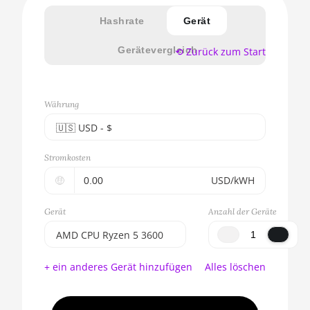
Hashrate
Gerät
Gerätevergleich
⟲ Zurück zum Start
Währung
🇺🇸ㅤ USD - $
🇪🇺ㅤ EUR - €
Stromkosten
🇺🇸ㅤ USD - $
🤑
USD/kWH
🇨🇳ㅤ CNY - CN¥
Gerät
Anzahl der Geräte
🇬🇧ㅤ GBP - £
AMD CPU Ryzen 5 3600
🇷🇺ㅤ RUB
BITMAIN AntMiner S17e
+ ein anderes Gerät hinzufügen
Alles löschen
(64Th)
- - -
AMD CPU EPYC 7302
🇦🇪ㅤ AED