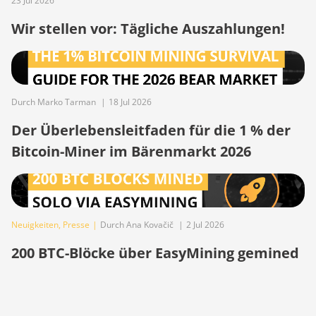
23 Jul 2026
BITMAIN AntMiner T9+
Wir stellen vor: Tägliche Auszahlungen!
BITMAIN AntMiner Z11
BITMAIN AntMiner Z11e
BITMAIN AntMiner Z11j
Durch Marko Tarman
|
18 Jul 2026
BITMAIN AntMiner Z15
Der Überlebensleitfaden für die 1 % der
BITMAIN AntMiner Z15
Bitcoin-Miner im Bärenmarkt 2026
Pro
BITMAIN AntMiner Z15e
BITMAIN AntMiner Z15j
Neuigkeiten
,
Presse
|
Durch Ana Kovačič
|
2 Jul 2026
BITMAIN Antminer S19
Hyd. (152Th)
200 BTC-Blöcke über EasyMining gemined
BITMAIN Antminer S19
Hydro (158Th)