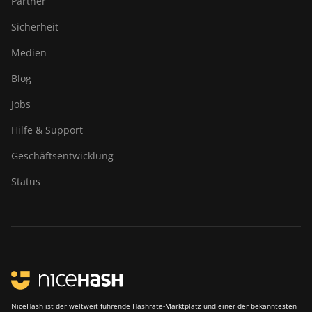
Partner
Canaan Avalon A16
(282Th)
Sicherheit
Canaan Avalon A16XP
Medien
(300Th)
Blog
Canaan Avalon Made
A1346
Jobs
Canaan Avalon Made
Hilfe & Support
A1366
Geschäftsentwicklung
Canaan Avalon Made
Status
A1446
Canaan Avalon Made
A1466
Canaan Avalon Mini 3
Canaan Avalon Nano 3
Canaan Avalon Nano 3S
NiceHash ist der weltweit führende Hashrate-Marktplatz und einer der bekanntesten