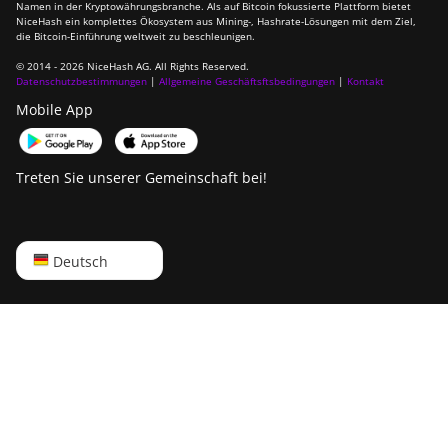
Namen in der Kryptowährungsbranche. Als auf Bitcoin fokussierte Plattform bietet
Canaan Avalon Q
NiceHash ein komplettes Ökosystem aus Mining-, Hashrate-Lösungen mit dem Ziel,
die Bitcoin-Einführung weltweit zu beschleunigen.
Canaan Avalon Q
© 2014 - 2026 NiceHash AG. All Rights Reserved.
Datenschutzbestimmungen
|
Allgemeine Geschäftsftsbedingungen
|
Kontakt
Canaan AvalonMiner
Mobile App
1047
Canaan AvalonMiner
1066
Treten Sie unserer Gemeinschaft bei!
Canaan Creative Avalon
1126 Pro
English
Deutsch
Canaan Creative Avalon
1146 Pro
Русский
Canaan Creative Avalon
中文
1166 Pro
Deutsch
Canaan Creative Avalon
1246
Português
Canaan Creative Avalon 7
Español