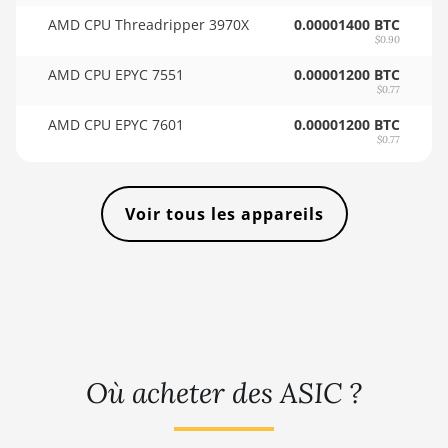
🇸🇴ㅤ SOS - Ssh
AMD CPU Threadripper 3970X
BITMAIN AntMiner KS3
0.00001400 BTC
🏳ㅤ SRD - $
$0.90
(9.4TH)
AMD CPU EPYC 7551
0.00001200 BTC
🇸🇾ㅤ SYP - SY£
BITMAIN AntMiner KS5
$0.77
🇸🇿ㅤ SZL - L
BITMAIN AntMiner KS5 Pro
AMD CPU EPYC 7601
0.00001200 BTC
$0.77
🇹🇭ㅤ THB - ฿
BITMAIN AntMiner KS7
🇹🇭ㅤ TJS - ЅМ
BITMAIN AntMiner L11
Voir tous les appareils
(20Gh)
🏳ㅤ TMT - m
BITMAIN AntMiner L11
🇹🇳ㅤ TND - DT
Hyd. 2U (33Gh)
🇹🇷ㅤ TRY - TL
BITMAIN AntMiner L11
Hyd. 6U (33Gh)
🇹🇹ㅤ TTD - TT$
BITMAIN AntMiner L11 Pro
🇹🇼ㅤ TWD - NT$
Où acheter des ASIC ?
(21Gh)
🇹🇿ㅤ TZS - TSh
BITMAIN AntMiner L3 ++
🇺🇦ㅤ UAH - ₴