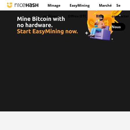
Minage
EasyMining
Marché
Se
en Direct
Offres OTC
Blog
connecter
Nous