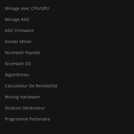
BITMAIN Antminer S23
Minage avec CPU/GPU
Hyd. 3U (1.16Ph)
Minage ASIC
BITMAIN Antminer S23
ASIC Firmware
Imm. (442Th)
Docker Miner
BITMAIN Antminer S23e
Hyd 2U (865Th/s)
NiceHash Payrate
BITMAIN Antminer T19
NiceHash OS
Hydro (145Th)
Algorithmes
BITMAIN Antminer T19
Hydro (158Th)
Calculateur De Rentabilité
BITMAIN Antminer T21
Mining Hardware
(190TH)
Stratum Générateur
Baikal BK-G28
Programme Partenaire
Baikal Giant X10
Baikal Giant+