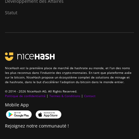
Développement des Affaires
Canaan Avalon Q
Statut
Canaan Avalon Q
Canaan AvalonMiner 1047
Canaan AvalonMiner 1066
Canaan Creative Avalon
1126 Pro
NiceHash est la première place de marché de hashrate au monde, et l'un des noms
Canaan Creative Avalon
les plus reconnus dans l'industrie des crypto-monnaies. En tant que plateforme axée
sur le bitcoin, NiceHash propose un écosystème complet de solutions de minage et
1146 Pro
de hashrate, dans le but d’accélérer l’adoption du bitcoin dans le monde entier.
Canaan Creative Avalon
© 2014 - 2026 NiceHash AG. All Rights Reserved.
1166 Pro
Politique de confidentialité
|
Termes & Conditions
|
Contact
Mobile App
Canaan Creative Avalon
1246
Rejoignez notre communauté !
Canaan Creative Avalon 7
Canaan Creative Avalon