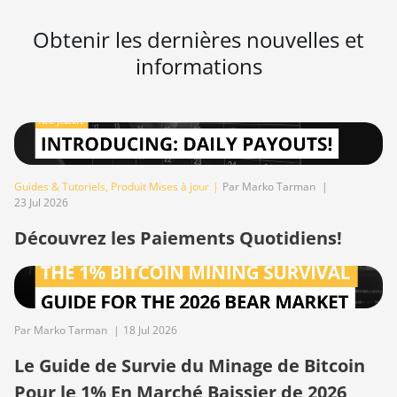
BITMAIN AntMiner T17e
Obtenir les dernières nouvelles et
BITMAIN AntMiner T9+
informations
BITMAIN AntMiner Z11
BITMAIN AntMiner Z11e
BITMAIN AntMiner Z11j
BITMAIN AntMiner Z15
Guides & Tutoriels
,
Produit Mises à jour
|
Par Marko Tarman
|
BITMAIN AntMiner Z15 Pro
23 Jul 2026
Découvrez les Paiements Quotidiens!
BITMAIN AntMiner Z15e
BITMAIN AntMiner Z15j
BITMAIN Antminer S19
Hyd. (152Th)
Par Marko Tarman
|
18 Jul 2026
BITMAIN Antminer S19
Le Guide de Survie du Minage de Bitcoin
Hydro (158Th)
Pour le 1% En Marché Baissier de 2026