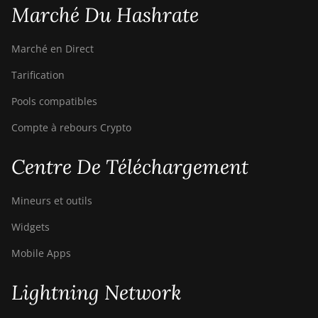
Marché Du Hashrate
Bitdeer SealMiner A2
Marché en Direct
Bitdeer SealMiner A2 Hyd
Tarification
Bitdeer SealMiner A2 Pro
Air
Pools compatibles
Bitdeer SealMiner A2 Pro
Compte à rebours Crypto
Hyd
Bitdeer SealMiner A3 Air
Centre De Téléchargement
Bitdeer SealMiner A3
Mineurs et outils
Hydro
Widgets
Bitdeer SealMiner A3 Pro
Air
Mobile Apps
Bitdeer SealMiner A3 Pro
Hydro
Lightning Network
Bitdeer SealMiner A4 Pro