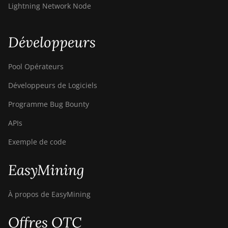
Air
Lightning Network Node
Bitdeer SealMiner A4 Pro
Hydro
Développeurs
Bitdeer SealMiner A4 Ultra
Hydro
Pool Opérateurs
Bitdeer SealMiner DL1 Air
Développeurs de Logiciels
Bitdeer SealMiner DL1
Programme Bug Bounty
Hydro
APIs
Bitmain Antminer AL1
Exemple de code
Canaan Avalon A15-194T
EasyMining
Canaan Avalon A1566
Canaan Avalon A1566I
À propos de EasyMining
Canaan Avalon A15XP-
206T
Offres OTC