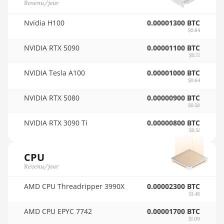
Revenu/jour
🇵🇾ㅤ PYG - ₲
Auradine Teraflux AI3680
🇶🇦ㅤ QAR - QR
Nvidia H100
0.00001300 BTC
Auradine Teraflux AT1500
$0.84
🇷🇴ㅤ RON
NVIDIA RTX 5090
0.00001100 BTC
Auradine Teraflux AT2880
$0.71
🇷🇸ㅤ RSD - din.
BITFURY B8
NVIDIA Tesla A100
0.00001000 BTC
🇸🇦ㅤ SAR - SR
$0.64
BITMAIN AntMiner AL1
🇸🇧ㅤ SBD - $
(16.6Th)
NVIDIA RTX 5080
0.00000900 BTC
$0.58
🏳ㅤ SCR - SR
BITMAIN AntMiner D3
NVIDIA RTX 3090 Ti
0.00000800 BTC
$0.51
🇸🇩ㅤ SDG
BITMAIN AntMiner D5
🇸🇪ㅤ SEK
BITMAIN AntMiner K5
CPU
Revenu/jour
🇸🇬ㅤ SGD - S$
BITMAIN AntMiner K7
AMD CPU Threadripper 3990X
0.00002300 BTC
🏳ㅤ SHP - £
BITMAIN AntMiner KA3
$1.48
🇸🇱ㅤ SLL - Le
BITMAIN AntMiner KS3
AMD CPU EPYC 7742
0.00001700 BTC
(8.3TH)
$1.09