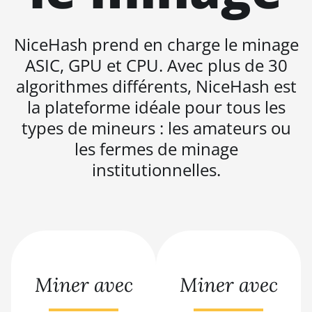
BITMAIN AntMiner S19 XP+
Hyd (279Th)
NiceHash prend en charge le minage
ASIC, GPU et CPU. Avec plus de 30
BITMAIN AntMiner S19j
Pro (100Th)
algorithmes différents, NiceHash est
la plateforme idéale pour tous les
BITMAIN AntMiner S19j
Pro (104Th)
types de mineurs : les amateurs ou
BITMAIN AntMiner S19j
les fermes de minage
Pro+ (120Th)
institutionnelles.
BITMAIN AntMiner S19j
Pro++ (125Th)
BITMAIN AntMiner S21
(200Th)
BITMAIN AntMiner S21
Miner avec
Hyd. (335Th)
Miner avec
BITMAIN AntMiner S21