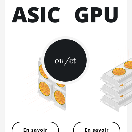
ASIC
GPU
Immersion (301Th)
BITMAIN AntMiner S21 Pro
BITMAIN AntMiner S21 XP
(270Th)
BITMAIN AntMiner S21 XP
Hyd (473Th)
ou/et
BITMAIN AntMiner S21 XP
Immersion (300Th)
BITMAIN AntMiner S21 XP+
Hyd (500Th)
BITMAIN AntMiner S21+
(216Th)
BITMAIN AntMiner S21+
Hyd (319Th)
BITMAIN AntMiner S21e XP
En savoir
En savoir