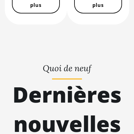
Hyd (430Th)
plus
plus
BITMAIN AntMiner S21e XP
Hyd 3U (860Th)
BITMAIN AntMiner S21j XP
Hyd (495Th/s)
BITMAIN AntMiner S9
BITMAIN AntMiner S9 SE
Quoi de neuf
BITMAIN AntMiner S9i
BITMAIN AntMiner S9j
Dernières
BITMAIN AntMiner S9k
BITMAIN AntMiner T15
nouvelles
BITMAIN AntMiner T17
BITMAIN AntMiner T17+