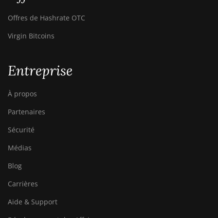
Canaan Avalon A16
(282Th)
Offres de Hashrate OTC
Canaan Avalon A16XP
Virgin Bitcoins
(300Th)
Canaan Avalon Made
Entreprise
A1346
Canaan Avalon Made
À propos
A1366
Partenaires
Canaan Avalon Made
Sécurité
A1446
Médias
Canaan Avalon Made
A1466
Blog
Canaan Avalon Mini 3
Carrières
Canaan Avalon Nano 3
Aide & Support
Canaan Avalon Nano 3S