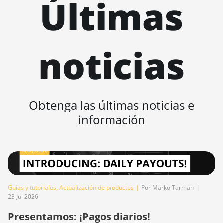
Últimas
BITMAIN AntMiner T17e
BITMAIN AntMiner T9+
BITMAIN AntMiner Z11
noticias
BITMAIN AntMiner Z11e
BITMAIN AntMiner Z11j
BITMAIN AntMiner Z15
Obtenga las últimas noticias e
BITMAIN AntMiner Z15 Pro
información
BITMAIN AntMiner Z15e
BITMAIN AntMiner Z15j
BITMAIN Antminer S19
Hyd. (152Th)
Guías y tutoriales
,
Actualización de productos
|
Por Marko Tarman
|
23 Jul 2026
BITMAIN Antminer S19
Hydro (158Th)
Presentamos: ¡Pagos diarios!