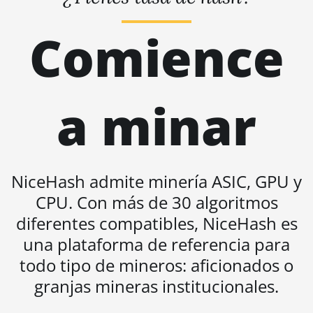
BITMAIN AntMiner S19 XP+
Comience
Hyd (279Th)
BITMAIN AntMiner S19j
Pro (100Th)
a minar
BITMAIN AntMiner S19j
Pro (104Th)
BITMAIN AntMiner S19j
Pro+ (120Th)
NiceHash admite minería ASIC, GPU y
BITMAIN AntMiner S19j
CPU. Con más de 30 algoritmos
Pro++ (125Th)
diferentes compatibles, NiceHash es
BITMAIN AntMiner S21
una plataforma de referencia para
(200Th)
todo tipo de mineros: aficionados o
BITMAIN AntMiner S21
Hyd. (335Th)
granjas mineras institucionales.
BITMAIN AntMiner S21