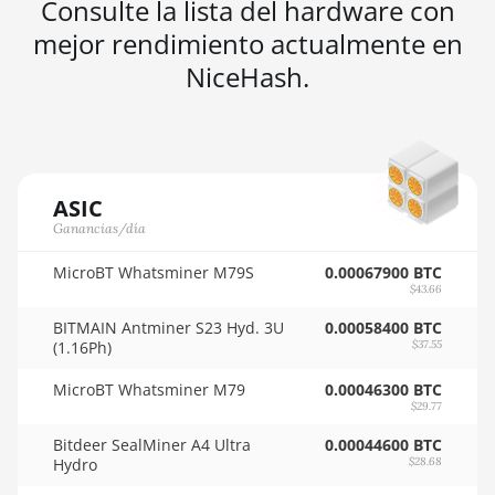
Consulte la lista del hardware con
🇳🇬ㅤ NGN - ₦
AMD RX 7900 XT 20GB
mejor rendimiento actualmente en
🇳🇮ㅤ NIO - C$
NiceHash.
AMD RX 7900 XTX 24GB
🇳🇴ㅤ NOK - Nkr
AMD RX 9070
🇳🇵ㅤ NPR - NPRs
AMD RX 9070 GRE
🇳🇿ㅤ NZD - NZ$
AMD RX 9070 XT
ASIC
🇴🇲ㅤ OMR
Ganancias/día
AMD RX Vega 56
🇵🇦ㅤ PAB - B/.
MicroBT Whatsminer M79S
0.00067900 BTC
AMD RX Vega 64
$43.66
🇵🇪ㅤ PEN - S/.
AMD Radeon Pro VII
BITMAIN Antminer S23 Hyd. 3U
0.00058400 BTC
🏳ㅤ PGK - K
(1.16Ph)
$37.55
AMD Radeon VII
🇵🇭ㅤ PHP - ₱
MicroBT Whatsminer M79
0.00046300 BTC
AMD Vega Frontier Edition
$29.77
🇵🇰ㅤ PKR - PKRs
Auradine Teraflux AH3880
Bitdeer SealMiner A4 Ultra
0.00044600 BTC
🇵🇱ㅤ PLN - zł
Hydro
$28.68
Auradine Teraflux AI2500