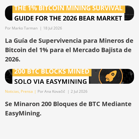
BITMAIN Antminer S19 XP
Hyd (255Th)
BITMAIN Antminer S19j
(100TH)
Por Marko Tarman
|
18 Jul 2026
BITMAIN Antminer S19j
La Guía de Supervivencia para Mineros de
(90Th)
Bitcoin del 1% para el Mercado Bajista de
BITMAIN Antminer S19j
2026.
Pro (96Th)
BITMAIN Antminer S19j XP
(151TH)
Noticias
,
Prensa
|
Por Ana Kovačič
|
2 Jul 2026
BITMAIN Antminer S19k
Pro (120Th)
Se Minaron 200 Bloques de BTC Mediante
BITMAIN Antminer S23
EasyMining.
(580Th)
BITMAIN Antminer S23
Hyd. (580Th)