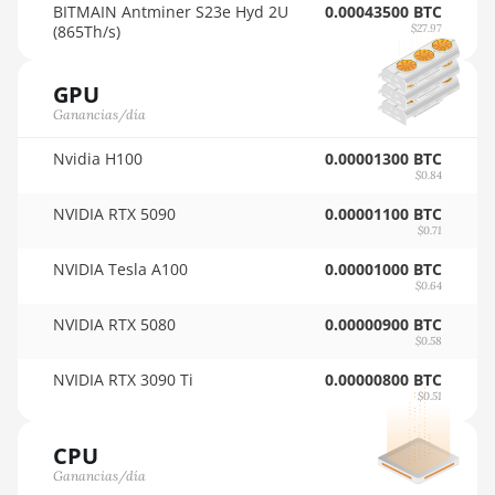
🇵🇾ㅤ PYG - ₲
BITMAIN Antminer S23e Hyd 2U
0.00043500 BTC
Auradine Teraflux AI3680
(865Th/s)
$27.97
🇶🇦ㅤ QAR - QR
Auradine Teraflux AT1500
GPU
🇷🇴ㅤ RON
Auradine Teraflux AT2880
Ganancias/día
🇷🇸ㅤ RSD - din.
BITFURY B8
Nvidia H100
0.00001300 BTC
🇸🇦ㅤ SAR - SR
$0.84
BITMAIN AntMiner AL1
🇸🇧ㅤ SBD - $
(16.6Th)
NVIDIA RTX 5090
0.00001100 BTC
$0.71
🏳ㅤ SCR - SR
BITMAIN AntMiner D3
NVIDIA Tesla A100
0.00001000 BTC
$0.64
🇸🇩ㅤ SDG
BITMAIN AntMiner D5
NVIDIA RTX 5080
0.00000900 BTC
🇸🇪ㅤ SEK
BITMAIN AntMiner K5
$0.58
🇸🇬ㅤ SGD - S$
BITMAIN AntMiner K7
NVIDIA RTX 3090 Ti
0.00000800 BTC
$0.51
🏳ㅤ SHP - £
BITMAIN AntMiner KA3
CPU
🇸🇱ㅤ SLL - Le
BITMAIN AntMiner KS3
Ganancias/día
(8.3TH)