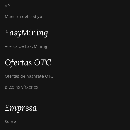
Canaan Avalon A16
API
(282Th)
Muestra del código
Canaan Avalon A16XP
(300Th)
EasyMining
Canaan Avalon Made
A1346
Acerca de EasyMining
Canaan Avalon Made
Ofertas OTC
A1366
Canaan Avalon Made
Ofertas de hashrate OTC
A1446
Bitcoins Vírgenes
Canaan Avalon Made
A1466
Empresa
Canaan Avalon Mini 3
Canaan Avalon Nano 3
Sobre
Canaan Avalon Nano 3S