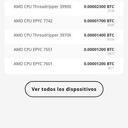
🇸🇴ㅤ SOS - Ssh
AMD CPU Threadripper 3990X
0.00002300 BTC
BITMAIN AntMiner KS3
🏳ㅤ SRD - $
$1.48
(9.4TH)
AMD CPU EPYC 7742
0.00001700 BTC
🇸🇾ㅤ SYP - SY£
BITMAIN AntMiner KS5
$1.09
🇸🇿ㅤ SZL - L
BITMAIN AntMiner KS5 Pro
AMD CPU Threadripper 3970X
0.00001400 BTC
$0.90
🇹🇭ㅤ THB - ฿
BITMAIN AntMiner KS7
AMD CPU EPYC 7551
0.00001200 BTC
🇹🇭ㅤ TJS - ЅМ
$0.77
BITMAIN AntMiner L11
(20Gh)
AMD CPU EPYC 7601
0.00001200 BTC
🏳ㅤ TMT - m
$0.77
BITMAIN AntMiner L11
🇹🇳ㅤ TND - DT
Hyd. 2U (33Gh)
🇹🇷ㅤ TRY - TL
BITMAIN AntMiner L11
Ver todos los dispositivos
Hyd. 6U (33Gh)
🇹🇹ㅤ TTD - TT$
BITMAIN AntMiner L11 Pro
🇹🇼ㅤ TWD - NT$
(21Gh)
🇹🇿ㅤ TZS - TSh
BITMAIN AntMiner L3 ++
🇺🇦ㅤ UAH - ₴