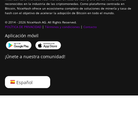
reconocidos en la industria de las criptomonedas. Como plataforma centrada en
921
Bitcoin, NiceHash ofrece un ecosistema completo de soluciones de minería y tasa de
hash con el objetivo de acelerar la adopción de Bitcoin en todo el mundo.
DesiweMiner K10Pro
© 2014 - 2026 NiceHash AG. All Rights Reserved.
POLÍTICA DE PRIVACIDAD
DesiweMiner K10Ultra
|
Términos y condiciones
|
Contacto
Aplicación móvil
DesiweMiner K9S
Ebang Ebit E12
¡Únete a nuestra comunidad!
Ebang Ebit E12+
ElphaPex DG 1
English
Español
ElphaPex DG 1 Lite
Русский
ElphaPex DG 1+
中文
ElphaPex DG 1S
Deutsch
ElphaPex DG Home 1
Português
ElphaPex DG Hydro 1