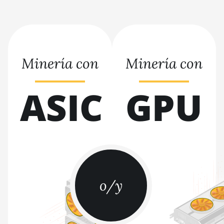
Immersion (301Th)
BITMAIN AntMiner S21 Pro
BITMAIN AntMiner S21 XP
(270Th)
Minería con
Minería con
BITMAIN AntMiner S21 XP
Hyd (473Th)
ASIC
GPU
BITMAIN AntMiner S21 XP
Immersion (300Th)
BITMAIN AntMiner S21 XP+
Hyd (500Th)
BITMAIN AntMiner S21+
(216Th)
o/y
BITMAIN AntMiner S21+
Hyd (319Th)
BITMAIN AntMiner S21e XP