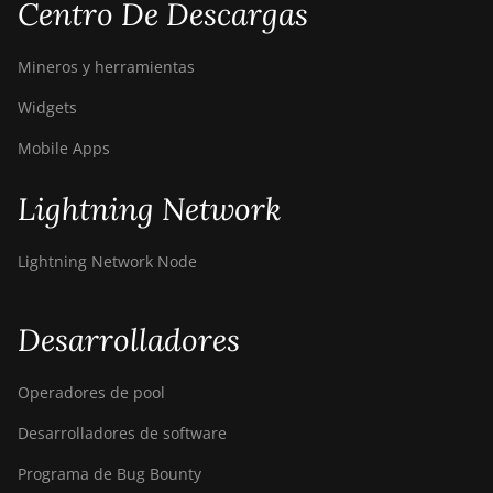
Centro De Descargas
Air
Bitdeer SealMiner A4 Pro
Mineros y herramientas
Hydro
Widgets
Bitdeer SealMiner A4 Ultra
Hydro
Mobile Apps
Bitdeer SealMiner DL1 Air
Lightning Network
Bitdeer SealMiner DL1
Hydro
Lightning Network Node
Bitmain Antminer AL1
Canaan Avalon A15-194T
Desarrolladores
Canaan Avalon A1566
Operadores de pool
Canaan Avalon A1566I
Desarrolladores de software
Canaan Avalon A15XP-
206T
Programa de Bug Bounty