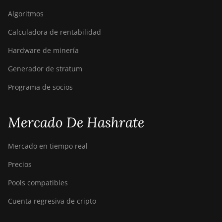
Algoritmos
Bitdeer SealMiner A2
Calculadora de rentabilidad
Bitdeer SealMiner A2 Hyd
Hardware de minería
Bitdeer SealMiner A2 Pro
Air
Generador de stratum
Bitdeer SealMiner A2 Pro
Programa de socios
Hyd
Bitdeer SealMiner A3 Air
Mercado De Hashrate
Bitdeer SealMiner A3
Hydro
Mercado en tiempo real
Bitdeer SealMiner A3 Pro
Precios
Air
Pools compatibles
Bitdeer SealMiner A3 Pro
Hydro
Cuenta regresiva de cripto
Bitdeer SealMiner A4 Pro