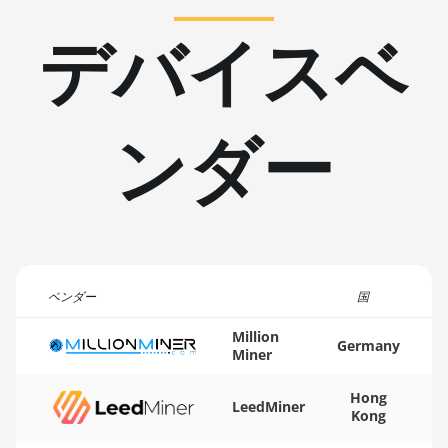
AH3880
デバイスベ
🇹🇳ㅤ TND - DT
Auradine Teraflux
AI2500
🇹🇷ㅤ TRY - TL
Auradine Teraflux
🇹🇹ㅤ TTD - TT$
AI3680
ンダー
🇹🇼ㅤ TWD - NT$
Auradine Teraflux
🇹🇿ㅤ TZS - TSh
AT1500
🇺🇦ㅤ UAH - ₴
Auradine Teraflux
AT2880
🇺🇬ㅤ UGX - USh
BITFURY B8
🇺🇾ㅤ UYU - $U
ベンダー
国
BITMAIN AntMiner AL1
🇺🇿ㅤ UZS
(16.6Th)
Million
Germany
Miner
🏳ㅤ VES - Bs.S
BITMAIN AntMiner D3
Hong
🇻🇳ㅤ VND - ₫
BITMAIN AntMiner D5
LeedMiner
Kong
🇻🇺ㅤ VUV - Vt
BITMAIN AntMiner K5