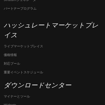
BITMAIN AntMiner Z11
パートナープログラム
BITMAIN AntMiner
Z11e
BITMAIN AntMiner
ハッシュレートマーケットプレ
Z11j
イス
BITMAIN AntMiner Z15
BITMAIN AntMiner Z15
ライブマーケットプレイス
Pro
価格情報
BITMAIN AntMiner
対応プール
Z15e
重要イベントスケジュール
BITMAIN AntMiner
Z15j
ダウンロードセンター
BITMAIN Antminer S19
Hyd. (152Th)
マイナーとツール
BITMAIN Antminer S19
Hydro (158Th)
Widgets