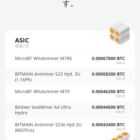
す。
🇲🇺ㅤ MUR - MURs
AMD RX 570 16GB
🏳ㅤ MVR - Rf
AMD RX 570 4GB
🇲🇼ㅤ MWK - MK
AMD RX 570 8GB
🇲🇽ㅤ MXN - MX$
ASIC
AMD RX 5700 8GB
収益/日
🇲🇾ㅤ MYR - RM
AMD RX 5700 XT 8GB
MicroBT Whatsminer M79S
0.00067800 BTC
🇳🇦ㅤ NAD - N$
$44.02
AMD RX 580 4GB
🇳🇬ㅤ NGN - ₦
BITMAIN Antminer S23 Hyd. 3U
0.00058200 BTC
AMD RX 580 8GB
(1.16Ph)
$37.79
🇳🇮ㅤ NIO - C$
AMD RX 590 8GB
MicroBT Whatsminer M79
0.00046200 BTC
🇳🇴ㅤ NOK - Nkr
$30.00
AMD RX 6500 XT 4GB
🇳🇵ㅤ NPR - NPRs
Bitdeer SealMiner A4 Ultra
0.00044500 BTC
Hydro
AMD RX 6600 8GB
$28.89
🇳🇿ㅤ NZD - NZ$
AMD RX 6600 XT 8GB
BITMAIN Antminer S23e Hyd 2U
0.00043400 BTC
🇴🇲ㅤ OMR
(865Th/s)
$28.18
AMD RX 6650 XT