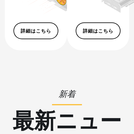
BITMAIN AntMiner S19
Pro Hyd. (184Th)
BITMAIN AntMiner S19
Pro+ Hyd (198Th)
詳細はこちら
詳細はこちら
BITMAIN AntMiner S19
Pro+ Hyd. (191Th)
BITMAIN AntMiner S19
XP (140Th)
BITMAIN AntMiner S19
XP Hyd 3U (512Th)
BITMAIN AntMiner S19
新着
XP+ Hyd (279Th)
BITMAIN AntMiner
最新ニュー
S19j Pro (100Th)
BITMAIN AntMiner
S19j Pro (104Th)