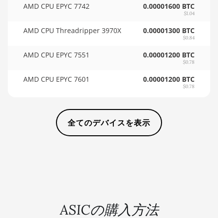
AMD CPU EPYC 7742
0.00001600 BTC
AMD RX 7900 XT 20GB
$1.04
🇸🇩ㅤ SDG
AMD RX 7900 XTX
AMD CPU Threadripper 3970X
0.00001300 BTC
🇸🇪ㅤ SEK
24GB
$0.84
🇸🇬ㅤ SGD - S$
AMD CPU EPYC 7551
0.00001200 BTC
AMD RX 9070
$0.78
🏳ㅤ SHP - £
AMD RX 9070 GRE
AMD CPU EPYC 7601
0.00001200 BTC
$0.78
🇸🇱ㅤ SLL - Le
AMD RX 9070 XT
🇸🇴ㅤ SOS - Ssh
AMD RX Vega 56
全てのデバイスを表示
🏳ㅤ SRD - $
AMD RX Vega 64
🇸🇾ㅤ SYP - SY£
AMD Radeon Pro VII
🇸🇿ㅤ SZL - L
AMD Radeon VII
🇹🇭ㅤ THB - ฿
AMD Vega Frontier
Edition
🇹🇭ㅤ TJS - ЅМ
ASICの購入方法
Auradine Teraflux
🏳ㅤ TMT - m