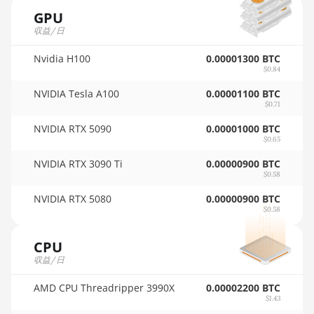
🇵🇦ㅤ PAB - B/.
GPU
AMD RX 6700 10GB
🇵🇪ㅤ PEN - S/.
収益/日
AMD RX 6700 XT 12GB
🏳ㅤ PGK - K
Nvidia H100
0.00001300 BTC
AMD RX 6750 XT 12GB
$0.84
🇵🇭ㅤ PHP - ₱
NVIDIA Tesla A100
0.00001100 BTC
AMD RX 6800 16GB
🇵🇰ㅤ PKR - PKRs
$0.71
AMD RX 6800 XT 16GB
NVIDIA RTX 5090
0.00001000 BTC
🇵🇱ㅤ PLN - zł
$0.65
AMD RX 6900 XT 16GB
🇵🇾ㅤ PYG - ₲
NVIDIA RTX 3090 Ti
0.00000900 BTC
AMD RX 6950 XT
$0.58
🇶🇦ㅤ QAR - QR
AMD RX 7600
NVIDIA RTX 5080
0.00000900 BTC
🇷🇴ㅤ RON
$0.58
AMD RX 7600 XT
🇷🇸ㅤ RSD - din.
CPU
AMD RX 7700 XT
🇸🇦ㅤ SAR - SR
収益/日
AMD RX 7800 XT
🇸🇧ㅤ SBD - $
AMD CPU Threadripper 3990X
0.00002200 BTC
$1.43
AMD RX 7900 GRE
🏳ㅤ SCR - SR