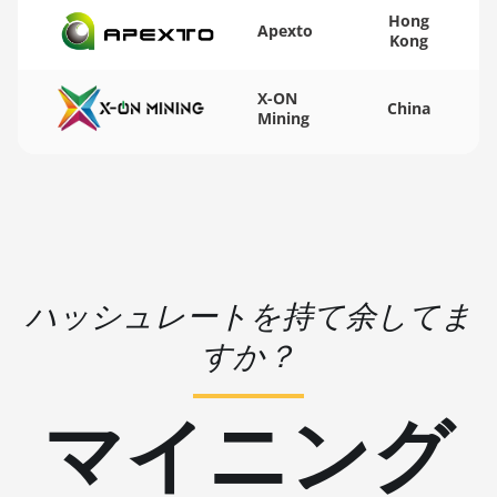
Hong
🏳ㅤ WST - WS$
Apexto
BITMAIN AntMiner K7
Kong
🇨🇫ㅤ XAF - FCFA
BITMAIN AntMiner
X-ON
KA3
China
🇦🇬ㅤ XCD - $
Mining
BITMAIN AntMiner KS3
🏳ㅤ XDR - SDR
(8.3TH)
🇨🇮ㅤ XOF - CFA
BITMAIN AntMiner KS3
(9.4TH)
🇵🇫ㅤ XPF - Fr
BITMAIN AntMiner KS5
🇾🇪ㅤ YER - YR
ハッシュレートを持て余してま
BITMAIN AntMiner KS5
🇿🇦ㅤ ZAR - R
Pro
すか？
🇿🇲ㅤ ZMK - ZK
BITMAIN AntMiner KS7
マイニング
BITMAIN AntMiner L11
(20Gh)
BITMAIN AntMiner L11