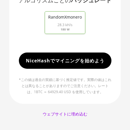
アルゴリズムごとの
ハッシュレート
🇯🇵ㅤ JPY - ¥
Threadripper 2920X
End of interactive chart.
🏳ㅤ KGS - сом
AMD CPU
RandomXmonero
Threadripper 2950X
28.3 kH/s
🇰🇭ㅤ KHR
180 W
AMD CPU
🇰🇲ㅤ KMF - CF
Threadripper 2970WX
🏳ㅤ KPW - W
AMD CPU
Threadripper 2990WX
🇰🇷ㅤ KRW - ₩
NiceHashでマイニングを始めよう
AMD CPU
🇰🇼ㅤ KWD - KD
Threadripper 3960X
🇰🇾ㅤ KYD - $
*この値は過去の実績に基づく推定値です。実際の値はこれ
AMD CPU
とは異なることがありますのでご注意ください。レート
🇰🇿ㅤ KZT
Threadripper 3970X
は、1BTC ＝ 64929.40 USD を使用しています。
🇱🇦ㅤ LAK - ₭
AMD CPU
Threadripper 3990X
🇱🇧ㅤ LBP - LB£
ウェブサイトに埋め込む
AMD PRO W6800 32GB
🇱🇰ㅤ LKR - SLRs
AMD R9 380