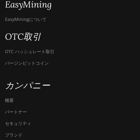
EasyMining
Hyd. (580Th)
BITMAIN Antminer S23
EasyMiningについて
Hyd. 3U (1.16Ph)
OTC取引
BITMAIN Antminer S23
Imm. (442Th)
OTC ハッシュレート取引
BITMAIN Antminer
S23e Hyd 2U (865Th/s)
バージンビットコイン
BITMAIN Antminer T19
Hydro (145Th)
カンパニー
BITMAIN Antminer T19
Hydro (158Th)
概要
BITMAIN Antminer T21
パートナー
(190TH)
セキュリティ
Baikal BK-G28
ブランド
Baikal Giant X10