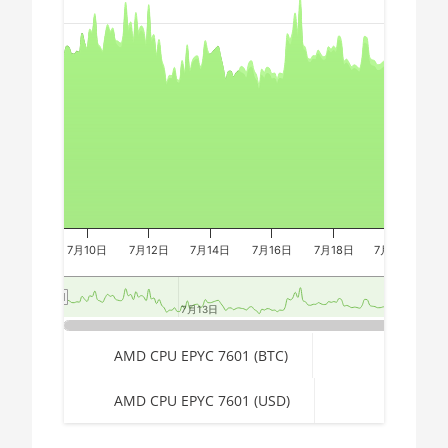
🇪🇬ㅤ EGP
AMD CPU Ryzen 7
Combination chart with 3 data series.
3800XT
The chart has 2 X axes displaying Time, and navigator-x-a
🇪🇷ㅤ ERN - Nfk
The chart has 3 Y axes displaying values, values, and navi
AMD CPU Ryzen 7
🇪🇹ㅤ ETB - Br
5700G
🏳ㅤ FJD - FJ$
AMD CPU Ryzen 7
5800X
🇫🇰ㅤ FKP - £
AMD CPU Ryzen 7
🇬🇪ㅤ GEL
5800X3D
🇬🇭ㅤ GHS - GH₵
7月10日
7月12日
7月14日
7月16日
7月18日
7月20日
7
AMD CPU Ryzen 7
7800X3D
🇬🇮ㅤ GIP - £
7月13日
7月13日
7月20日
7月20日
AMD CPU Ryzen 9
🏳ㅤ GMD - D
3900X
End of interactive chart.
🇬🇳ㅤ GNF - FG
AMD CPU EPYC 7601 (BTC)
AMD CPU Ryzen 9
🇬🇹ㅤ GTQ
3900XT
AMD CPU EPYC 7601 (USD)
🏳ㅤ GYD - GY$
AMD CPU Ryzen 9