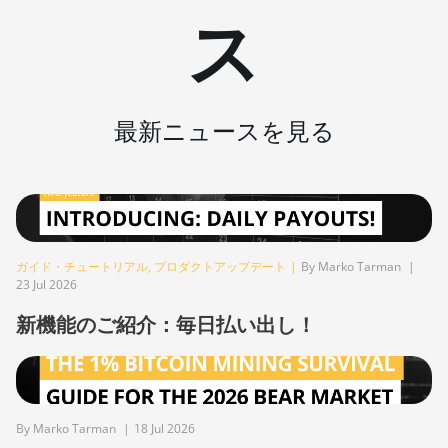
ス
BITMAIN AntMiner
S19j Pro+ (120Th)
BITMAIN AntMiner
S19j Pro++ (125Th)
最新ニュースを見る
BITMAIN AntMiner S21
(200Th)
BITMAIN AntMiner S21
Hyd. (335Th)
BITMAIN AntMiner S21
ガイド・チュートリアル
,
プロダクトアップデート
|
By Marko Tarman
|
Immersion (301Th)
23 Jul 2026
BITMAIN AntMiner S21
新機能のご紹介：毎日払い出し！
Pro
BITMAIN AntMiner S21
XP (270Th)
BITMAIN AntMiner S21
By Marko Tarman
|
18 Jul 2026