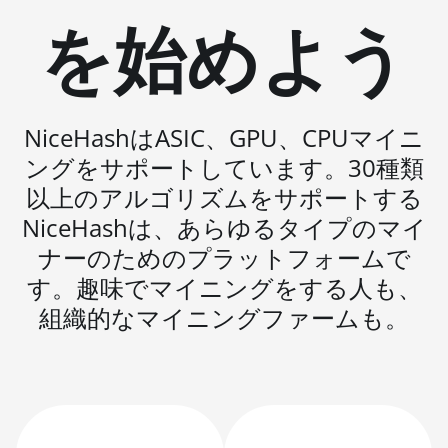
Hyd. 2U (33Gh)
を始めよう
BITMAIN AntMiner L11
Hyd. 6U (33Gh)
BITMAIN AntMiner L11
Pro (21Gh)
NiceHashはASIC、GPU、CPUマイニ
BITMAIN AntMiner L3
ングをサポートしています。30種類
++
以上のアルゴリズムをサポートする
BITMAIN AntMiner L3+
NiceHashは、あらゆるタイプのマイ
ナーのためのプラットフォームで
BITMAIN AntMiner L7
す。趣味でマイニングをする人も、
BITMAIN AntMiner L9
組織的なマイニングファームも。
(16Gh)
BITMAIN AntMiner L9
(17Gh)
BITMAIN AntMiner L9
Hyd 2U (27Gh)