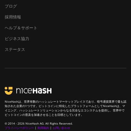
ブログ
Baikal Giant+
採用情報
Bitdeer SealMiner A2
ヘルプ＆サポート
Bitdeer SealMiner A2
Hyd
ビジネス協力
Bitdeer SealMiner A2
ステータス
Pro Air
Bitdeer SealMiner A2
Pro Hyd
Bitdeer SealMiner A3
Air
Bitdeer SealMiner A3
NiceHashは、世界有数のハッシュレートマーケットプレイスであり、暗号通貨業界で最も認
Hydro
知された企業の1つです。ビットコインに特化したプラットフォームとしてNiceHashは、マ
イニング、ハッシュレートソリューションからなる完全なエコシステムを提供し、世界中で
Bitdeer SealMiner A3
ビットコインの普及を加速させることを目標としています。
Pro Air
© 2014 - 2026 NiceHash AG. All Rights Reserved.
プライバシーポリシー
|
利用規約
|
お問い合わせ
Bitdeer SealMiner A3