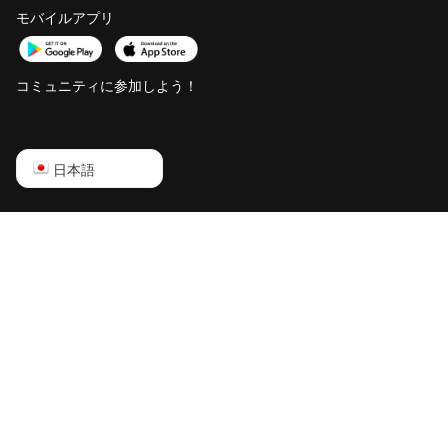
モバイルアプリ
Pro Hydro
Bitdeer SealMiner A4
Pro Air
コミュニティに参加しよう！
Bitdeer SealMiner A4
Pro Hydro
English
日本語
Bitdeer SealMiner A4
Ultra Hydro
Русский
Bitdeer SealMiner DL1
中文
Air
Deutsch
Bitdeer SealMiner DL1
Hydro
Português
Bitmain Antminer AL1
Español
Canaan Avalon A15-
Français
194T
日本語
Canaan Avalon A1566