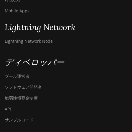
BITMAIN Antminer S19
Mobile Apps
XP Hyd (255Th)
Lightning Network
BITMAIN Antminer
S19j (100TH)
Lightning Network Node
BITMAIN Antminer
S19j (90Th)
ディベロッパー
BITMAIN Antminer
S19j Pro (96Th)
プール運営者
BITMAIN Antminer
S19j XP (151TH)
ソフトウェア開発者
BITMAIN Antminer
脆弱性報奨金制度
S19k Pro (120Th)
API
BITMAIN Antminer S23
(580Th)
サンプルコード
BITMAIN Antminer S23