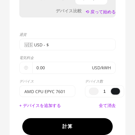
デバイス比較
⟲ 戻って始める
通貨
🇺🇸ㅤ USD - $
🇪🇺ㅤ EUR - €
電気料金
🇺🇸ㅤ USD - $
🤑
USD/kWH
🇨🇳ㅤ CNY - CN¥
デバイス
デバイス数
🇬🇧ㅤ GBP - £
AMD CPU EPYC 7601
🇷🇺ㅤ RUB
BITMAIN AntMiner
+ デバイスを追加する
全て消去
S17e (64Th)
- - -
AMD CPU EPYC 7302
🇦🇪ㅤ AED
計算
AMD CPU EPYC 7352
🇦🇫ㅤ AFN - Af