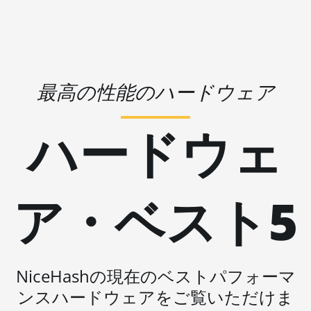
🇱🇷ㅤ LRD - $
AMD R9 380X
🏳ㅤ LSL - M
AMD R9 390
🇱🇹ㅤ LTL - Lt
AMD R9 Fury Nano
🇱🇻ㅤ LVL - Ls
最高の性能のハードウェア
AMD RX 460 4GB
🇱🇾ㅤ LYD - LD
AMD RX 470 4GB
ハードウェ
🇲🇦ㅤ MAD
AMD RX 470 8GB
🇲🇩ㅤ MDL
AMD RX 480 8GB
🇲🇬ㅤ MGA
ア・ベスト5
AMD RX 550 4GB
🇲🇰ㅤ MKD
AMD RX 5500 XT 4GB
🇲🇲ㅤ MMK
AMD RX 5500 XT 8GB
🏳ㅤ MNT - ₮
NiceHashの現在のベストパフォーマ
AMD RX 5600
🇲🇴ㅤ MOP - MOP$
ンスハードウェアをご覧いただけま
AMD RX 5600 XT 6GB