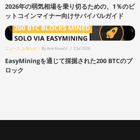
XP Hyd (473Th)
2026年の弱気相場を乗り切るための、1％のビ
BITMAIN AntMiner S21
ットコインマイナー向けサバイバルガイド
XP Immersion (300Th)
BITMAIN AntMiner S21
XP+ Hyd (500Th)
BITMAIN AntMiner
ニュース
,
お知らせ
|
By Ana Kovačič
|
2 Jul 2026
S21+ (216Th)
EasyMiningを通じて採掘された200 BTCのブ
BITMAIN AntMiner
ロック
S21+ Hyd (319Th)
BITMAIN AntMiner
S21e XP Hyd (430Th)
BITMAIN AntMiner
S21e XP Hyd 3U
(860Th)
BITMAIN AntMiner
S21j XP Hyd (495Th/s)