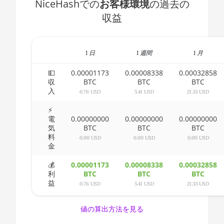
NiceHashでの
お客様環境
の過去の
1600X
🇧🇭ㅤ BHD - BD
収益
AMD CPU Ryzen 5
🇧🇮ㅤ BIF - FBu
2600
🇧🇲ㅤ BMD - $
1 日
1 週間
1 月
AMD CPU Ryzen 5
2600X
🇧🇳ㅤ BND - BN$
💵
0.00001173
0.00008338
0.00032858
収
BTC
BTC
BTC
AMD CPU Ryzen 5
🇧🇴ㅤ BOB - Bs
入
0.76 USD
5.41 USD
21.33 USD
3500X
🇧🇷ㅤ BRL - R$
⚡
AMD CPU Ryzen 5
電
0.00000000
0.00000000
0.00000000
3600
🏳ㅤ BSD - B$
気
BTC
BTC
BTC
料
0.00 USD
0.00 USD
0.00 USD
AMD CPU Ryzen 5
🇧🇹ㅤ BTN - Nu.
金
3600X
🇧🇼ㅤ BWP
💰
0.00001173
0.00008338
0.00032858
AMD CPU Ryzen 5
利
BTC
BTC
BTC
🇧🇾ㅤ BYN
3600XT
益
0.76 USD
5.41 USD
21.33 USD
🇧🇿ㅤ BZD - BZ$
AMD CPU Ryzen 5
値の算出方法を見る
5600X
🇨🇦ㅤ CAD - CA$