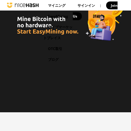
マイニング
サインイン
Join
|
EasyMining
Us
|
詳細
ライブマーケッ
トプレイス
OTC取引
ブログ