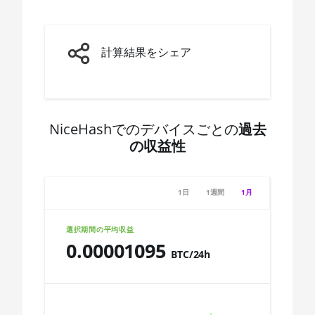
AMD CPU Ryzen 5
🇨🇩ㅤ CDF
7600X
🇨🇭ㅤ CHF
AMD CPU Ryzen 7
計算結果をシェア
1700
🇨🇱ㅤ CLP - CL$
AMD CPU Ryzen 7
🇨🇴ㅤ COP - CO$
1700X
🇨🇷ㅤ CRC - ₡
NiceHashでのデバイスごとの
過去
AMD CPU Ryzen 7
の収益性
1800X
🏳ㅤ CUC - $
AMD CPU Ryzen 7
🇨🇻ㅤ CVE - CV$
2700
1日
1週間
1月
🇨🇿ㅤ CZK - Kč
AMD CPU Ryzen 7
2700X
🇩🇯ㅤ DJF - Fdj
選択期間の平均収益
0.00001095
AMD CPU Ryzen 7
🇩🇰ㅤ DKK - Dkr
BTC/24h
3700X
🇩🇴ㅤ DOP - RD$
Chart
AMD CPU Ryzen 7
🇩🇿ㅤ DZD - DA
3800X