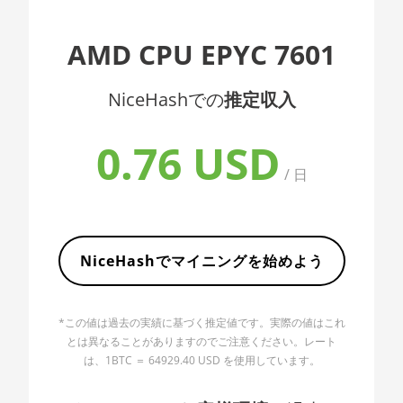
AMD CPU EPYC 7402
🇦🇱ㅤ ALL
AMD CPU EPYC 7601
AMD CPU EPYC 7402P
🇦🇲ㅤ AMD
AMD CPU EPYC 7551
NiceHashでの
推定収入
🇧🇶ㅤ ANG - ƒ
AMD CPU EPYC 7601
🇦🇴ㅤ AOA - Kz
0.76 USD
AMD CPU EPYC 7742
🇦🇷ㅤ ARS - AR$
/ 日
AMD CPU Ryzen 3
🇦🇺ㅤ AUD - AU$
1300X
🏳ㅤ AWG - ƒ
AMD CPU Ryzen 5
1400
NiceHashでマイニングを始めよう
🇦🇿ㅤ AZN - man.
AMD CPU Ryzen 5
🇧🇦ㅤ BAM - KM
1500X
*この値は過去の実績に基づく推定値です。実際の値はこれ
🏳ㅤ BBD - Bds$
とは異なることがありますのでご注意ください。レート
AMD CPU Ryzen 5
は、1BTC ＝ 64929.40 USD を使用しています。
🇧🇩ㅤ BDT - Tk
1600
🇧🇬ㅤ BGN
AMD CPU Ryzen 5