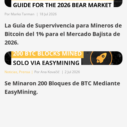
S21+ Hyd (319Th)
Por Marko Tarman
|
18 Jul 2026
BITMAIN AntMiner
S21e XP Hyd (430Th)
La Guía de Supervivencia para Mineros de
BITMAIN AntMiner
Bitcoin del 1% para el Mercado Bajista de
S21e XP Hyd 3U
2026.
(860Th)
BITMAIN AntMiner
S21j XP Hyd (495Th/s)
BITMAIN AntMiner S9
Noticias
,
Prensa
|
Por Ana Kovačič
|
2 Jul 2026
BITMAIN AntMiner S9
Se Minaron 200 Bloques de BTC Mediante
SE
EasyMining.
BITMAIN AntMiner S9i
BITMAIN AntMiner S9j
BITMAIN AntMiner S9k