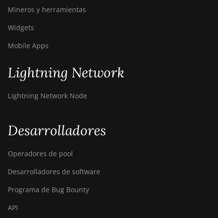
S19j Pro (96Th)
Mineros y herramientas
BITMAIN Antminer
Widgets
S19j XP (151TH)
Mobile Apps
BITMAIN Antminer
S19k Pro (120Th)
Lightning Network
BITMAIN Antminer S23
(580Th)
Lightning Network Node
BITMAIN Antminer S23
Hyd. (580Th)
Desarrolladores
BITMAIN Antminer S23
Hyd. 3U (1.16Ph)
Operadores de pool
BITMAIN Antminer S23
Desarrolladores de software
Imm. (442Th)
Programa de Bug Bounty
BITMAIN Antminer
S23e Hyd 2U (865Th/s)
API