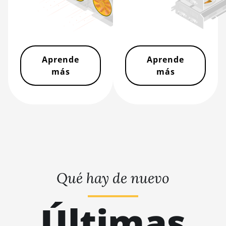
BITMAIN AntMiner S19
XP Hyd 3U (512Th)
BITMAIN AntMiner S19
XP+ Hyd (279Th)
Aprende
Aprende
BITMAIN AntMiner
más
más
S19j Pro (100Th)
BITMAIN AntMiner
S19j Pro (104Th)
BITMAIN AntMiner
S19j Pro+ (120Th)
BITMAIN AntMiner
S19j Pro++ (125Th)
Qué hay de nuevo
BITMAIN AntMiner S21
(200Th)
Últimas
BITMAIN AntMiner S21