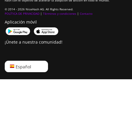
hash con el objetivo de acelerar la adopción de Bitcoin en todo el mundo.
Bitdeer SealMiner DL1
© 2014 - 2026 NiceHash AG. All Rights Reserved.
Air
POLÍTICA DE PRIVACIDAD
|
Términos y condiciones
|
Contacto
Bitdeer SealMiner DL1
Aplicación móvil
Hydro
Bitmain Antminer AL1
¡Únete a nuestra comunidad!
Canaan Avalon A15-
194T
English
Canaan Avalon A1566
Español
Русский
Canaan Avalon A1566I
中文
Canaan Avalon A15XP-
206T
Deutsch
Canaan Avalon A16
Português
(282Th)
Español
Canaan Avalon A16XP
(300Th)
Français