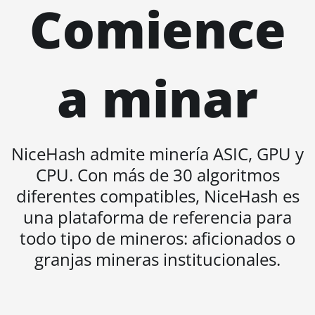
BITMAIN AntMiner L3+
Comience
BITMAIN AntMiner L7
BITMAIN AntMiner L9
(16Gh)
a minar
BITMAIN AntMiner L9
(17Gh)
BITMAIN AntMiner L9
NiceHash admite minería ASIC, GPU y
Hyd 2U (27Gh)
CPU. Con más de 30 algoritmos
BITMAIN AntMiner S11
diferentes compatibles, NiceHash es
BITMAIN AntMiner S15
una plataforma de referencia para
BITMAIN AntMiner S17
todo tipo de mineros: aficionados o
BITMAIN AntMiner S17
granjas mineras institucionales.
(53Th)
BITMAIN AntMiner S17
Pro