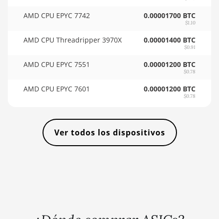
🇸🇴ㅤ SOS - Ssh
AMD RX Vega 56
AMD CPU EPYC 7742
0.00001700 BTC
🏳ㅤ SRD - $
AMD RX Vega 64
$1.10
🇸🇾ㅤ SYP - SY£
AMD CPU Threadripper 3970X
0.00001400 BTC
AMD Radeon Pro VII
$0.91
🇸🇿ㅤ SZL - L
AMD Radeon VII
AMD CPU EPYC 7551
0.00001200 BTC
$0.78
🇹🇭ㅤ THB - ฿
AMD Vega Frontier
Edition
AMD CPU EPYC 7601
0.00001200 BTC
🇹🇭ㅤ TJS - ЅМ
$0.78
Auradine Teraflux
🏳ㅤ TMT - m
AH3880
🇹🇳ㅤ TND - DT
Ver todos los dispositivos
Auradine Teraflux
AI2500
🇹🇷ㅤ TRY - TL
Auradine Teraflux
🇹🇹ㅤ TTD - TT$
AI3680
🇹🇼ㅤ TWD - NT$
Auradine Teraflux
🇹🇿ㅤ TZS - TSh
AT1500
🇺🇦ㅤ UAH - ₴
Auradine Teraflux