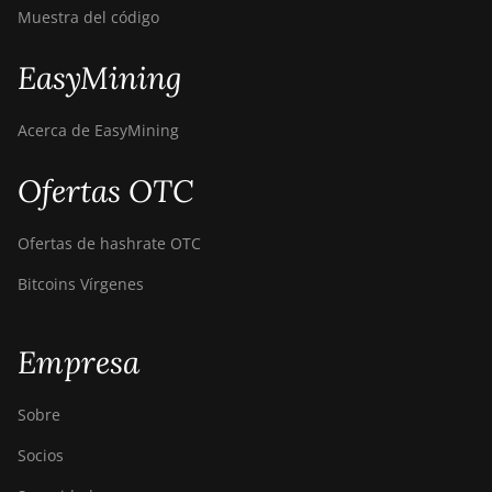
BITMAIN Antminer T19
Muestra del código
Hydro (145Th)
EasyMining
BITMAIN Antminer T19
Hydro (158Th)
Acerca de EasyMining
BITMAIN Antminer T21
(190TH)
Ofertas OTC
Baikal BK-G28
Baikal Giant X10
Ofertas de hashrate OTC
Baikal Giant+
Bitcoins Vírgenes
Bitdeer SealMiner A2
Empresa
Bitdeer SealMiner A2
Hyd
Sobre
Bitdeer SealMiner A2
Pro Air
Socios
Bitdeer SealMiner A2