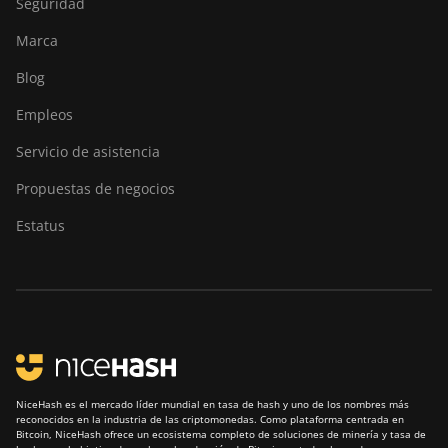
Seguridad
Pro Hyd
Marca
Bitdeer SealMiner A3
Blog
Air
Empleos
Bitdeer SealMiner A3
Hydro
Servicio de asistencia
Bitdeer SealMiner A3
Propuestas de negocios
Pro Air
Estatus
Bitdeer SealMiner A3
Pro Hydro
Bitdeer SealMiner A4
Pro Air
Bitdeer SealMiner A4
Pro Hydro
Bitdeer SealMiner A4
NiceHash es el mercado líder mundial en tasa de hash y uno de los nombres más
reconocidos en la industria de las criptomonedas. Como plataforma centrada en
Ultra Hydro
Bitcoin, NiceHash ofrece un ecosistema completo de soluciones de minería y tasa de