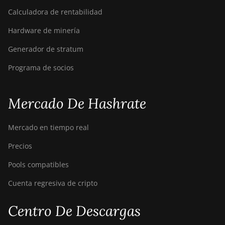
Calculadora de rentabilidad
BITMAIN AntMiner
Z15e
Hardware de minería
BITMAIN AntMiner
Generador de stratum
Z15j
Programa de socios
BITMAIN Antminer S19
Hyd. (152Th)
Mercado De Hashrate
BITMAIN Antminer S19
Hydro (158Th)
Mercado en tiempo real
BITMAIN Antminer S19
XP Hyd (255Th)
Precios
BITMAIN Antminer
Pools compatibles
S19j (100TH)
Cuenta regresiva de cripto
BITMAIN Antminer
S19j (90Th)
Centro De Descargas
BITMAIN Antminer