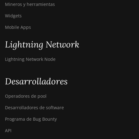
Mineros y herramientas
S19j Pro (96Th)
Widgets
BITMAIN Antminer
S19j XP (151TH)
Mobile Apps
BITMAIN Antminer
S19k Pro (120Th)
Lightning Network
BITMAIN Antminer S23
(580Th)
Lightning Network Node
BITMAIN Antminer S23
Hyd. (580Th)
Desarrolladores
BITMAIN Antminer S23
Hyd. 3U (1.16Ph)
Operadores de pool
BITMAIN Antminer S23
Desarrolladores de software
Imm. (442Th)
Programa de Bug Bounty
BITMAIN Antminer
S23e Hyd 2U (865Th/s)
API