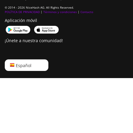
Bitdeer SealMiner DL1
© 2014 - 2026 NiceHash AG. All Rights Reserved.
Air
POLÍTICA DE PRIVACIDAD
|
Términos y condiciones
|
Contacto
Aplicación móvil
Bitdeer SealMiner DL1
Hydro
Bitmain Antminer AL1
¡Únete a nuestra comunidad!
Canaan Avalon A15-
194T
English
Español
Canaan Avalon A1566
Русский
Canaan Avalon A1566I
中文
Canaan Avalon A15XP-
206T
Deutsch
Canaan Avalon A16
Português
(282Th)
Español
Canaan Avalon A16XP
(300Th)
Français