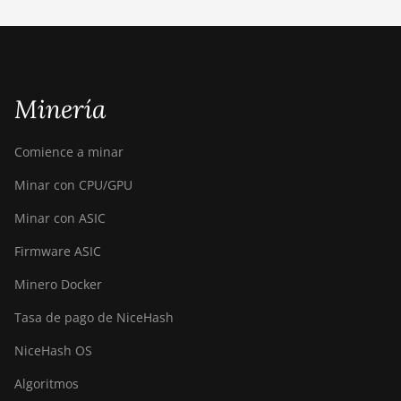
BITMAIN AntMiner T15
BITMAIN AntMiner T17
BITMAIN AntMiner
T17+
Minería
BITMAIN AntMiner
T17e
Comience a minar
BITMAIN AntMiner T9+
Minar con CPU/GPU
BITMAIN AntMiner Z11
Minar con ASIC
BITMAIN AntMiner
Firmware ASIC
Z11e
Minero Docker
BITMAIN AntMiner
Z11j
Tasa de pago de NiceHash
BITMAIN AntMiner Z15
NiceHash OS
BITMAIN AntMiner Z15
Algoritmos
Pro