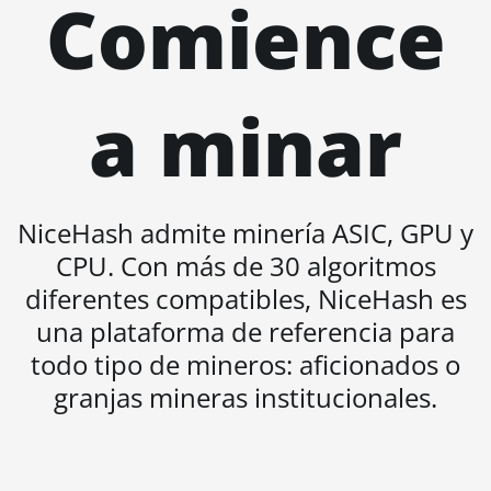
Comience
BITMAIN AntMiner L3+
BITMAIN AntMiner L7
BITMAIN AntMiner L9
a minar
(16Gh)
BITMAIN AntMiner L9
(17Gh)
BITMAIN AntMiner L9
NiceHash admite minería ASIC, GPU y
Hyd 2U (27Gh)
CPU. Con más de 30 algoritmos
BITMAIN AntMiner S11
diferentes compatibles, NiceHash es
BITMAIN AntMiner S15
una plataforma de referencia para
BITMAIN AntMiner S17
todo tipo de mineros: aficionados o
granjas mineras institucionales.
BITMAIN AntMiner S17
(53Th)
BITMAIN AntMiner S17
Pro