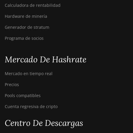
Calculadora de rentabilidad
BITMAIN AntMiner
Hardware de minería
Z15e
Generador de stratum
BITMAIN AntMiner
Z15j
Programa de socios
BITMAIN Antminer S19
Hyd. (152Th)
Mercado De Hashrate
BITMAIN Antminer S19
Hydro (158Th)
Mercado en tiempo real
BITMAIN Antminer S19
Precios
XP Hyd (255Th)
Pools compatibles
BITMAIN Antminer
S19j (100TH)
Cuenta regresiva de cripto
BITMAIN Antminer
S19j (90Th)
Centro De Descargas
BITMAIN Antminer