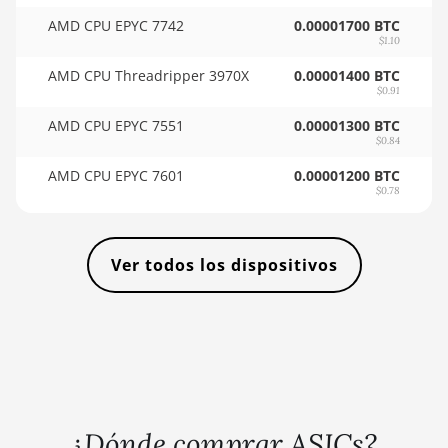
🇸🇴ㅤ SOS - Ssh
AMD RX Vega 56
AMD CPU EPYC 7742
0.00001700 BTC
🏳ㅤ SRD - $
$1.10
AMD RX Vega 64
AMD CPU Threadripper 3970X
0.00001400 BTC
🇸🇾ㅤ SYP - SY£
AMD Radeon Pro VII
$0.91
🇸🇿ㅤ SZL - L
AMD Radeon VII
AMD CPU EPYC 7551
0.00001300 BTC
$0.84
🇹🇭ㅤ THB - ฿
AMD Vega Frontier
AMD CPU EPYC 7601
0.00001200 BTC
Edition
🇹🇭ㅤ TJS - ЅМ
$0.78
Auradine Teraflux
🏳ㅤ TMT - m
AH3880
🇹🇳ㅤ TND - DT
Ver todos los dispositivos
Auradine Teraflux
AI2500
🇹🇷ㅤ TRY - TL
Auradine Teraflux
🇹🇹ㅤ TTD - TT$
AI3680
🇹🇼ㅤ TWD - NT$
Auradine Teraflux
🇹🇿ㅤ TZS - TSh
AT1500
¿Dónde comprar ASICs?
🇺🇦ㅤ UAH - ₴
Auradine Teraflux