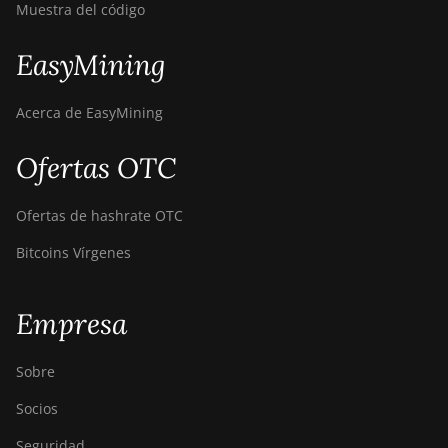
BITMAIN Antminer T19
Muestra del código
Hydro (145Th)
EasyMining
BITMAIN Antminer T19
Hydro (158Th)
Acerca de EasyMining
BITMAIN Antminer T21
(190TH)
Ofertas OTC
Baikal BK-G28
Ofertas de hashrate OTC
Baikal Giant X10
Bitcoins Vírgenes
Baikal Giant+
Bitdeer SealMiner A2
Empresa
Bitdeer SealMiner A2
Hyd
Sobre
Bitdeer SealMiner A2
Socios
Pro Air
Seguridad
Bitdeer SealMiner A2