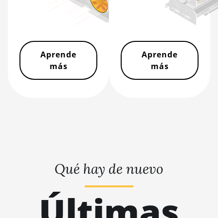
BITMAIN AntMiner S19
XP Hyd 3U (512Th)
BITMAIN AntMiner S19
XP+ Hyd (279Th)
Aprende
Aprende
más
más
BITMAIN AntMiner
S19j Pro (100Th)
BITMAIN AntMiner
S19j Pro (104Th)
BITMAIN AntMiner
S19j Pro+ (120Th)
BITMAIN AntMiner
S19j Pro++ (125Th)
Qué hay de nuevo
BITMAIN AntMiner S21
(200Th)
Últimas
BITMAIN AntMiner S21