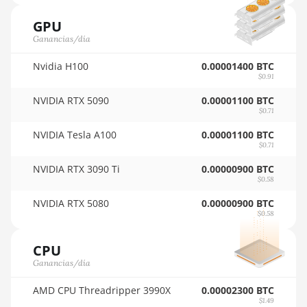
🇵🇾ㅤ PYG - ₲
AMD RX 6950 XT
GPU
🇶🇦ㅤ QAR - QR
Ganancias/día
AMD RX 7600
🇷🇴ㅤ RON
Nvidia H100
0.00001400 BTC
AMD RX 7600 XT
$0.91
🇷🇸ㅤ RSD - din.
AMD RX 7700 XT
NVIDIA RTX 5090
0.00001100 BTC
🇸🇦ㅤ SAR - SR
$0.71
AMD RX 7800 XT
🇸🇧ㅤ SBD - $
NVIDIA Tesla A100
0.00001100 BTC
AMD RX 7900 GRE
$0.71
🏳ㅤ SCR - SR
NVIDIA RTX 3090 Ti
0.00000900 BTC
AMD RX 7900 XT 20GB
$0.58
🇸🇩ㅤ SDG
AMD RX 7900 XTX
NVIDIA RTX 5080
0.00000900 BTC
🇸🇪ㅤ SEK
24GB
$0.58
🇸🇬ㅤ SGD - S$
AMD RX 9070
CPU
🏳ㅤ SHP - £
AMD RX 9070 GRE
Ganancias/día
🇸🇱ㅤ SLL - Le
AMD RX 9070 XT
AMD CPU Threadripper 3990X
0.00002300 BTC
$1.49