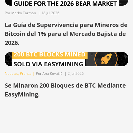
S21+ Hyd (319Th)
Por Marko Tarman
|
18 Jul 2026
BITMAIN AntMiner
S21e XP Hyd (430Th)
La Guía de Supervivencia para Mineros de
Bitcoin del 1% para el Mercado Bajista de
BITMAIN AntMiner
S21e XP Hyd 3U
2026.
(860Th)
BITMAIN AntMiner
S21j XP Hyd (495Th/s)
Noticias
,
Prensa
|
Por Ana Kovačič
|
2 Jul 2026
BITMAIN AntMiner S9
Se Minaron 200 Bloques de BTC Mediante
BITMAIN AntMiner S9
SE
EasyMining.
BITMAIN AntMiner S9i
BITMAIN AntMiner S9j
BITMAIN AntMiner S9k