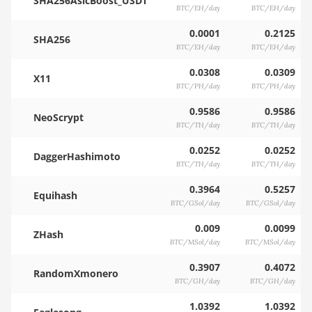
SHA256AsicBoost_USDT
BTC/EH/day
BTC/EH/day
0.0001
0.2125
SHA256
BTC/EH/day
BTC/EH/day
0.0308
0.0309
X11
BTC/PH/day
BTC/PH/day
0.9586
0.9586
NeoScrypt
BTC/TH/day
BTC/TH/day
0.0252
0.0252
DaggerHashimoto
BTC/TH/day
BTC/TH/day
0.3964
0.5257
Equihash
BTC/GSol/day
BTC/GSol/day
0.009
0.0099
ZHash
BTC/MSol/day
BTC/MSol/day
0.3907
0.4072
RandomXmonero
BTC/GH/day
BTC/GH/day
1.0392
1.0392