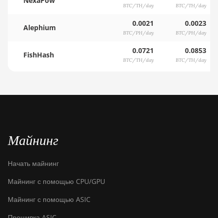
NexaPow
BTC/TH/day
BTC/TH/day
0.0021
0.0023
Alephium
BTC/PH/day
BTC/PH/day
0.0721
0.0853
FishHash
BTC/TH/day
BTC/TH/day
Майнинг
Начать майнинг
Майнинг с помощью CPU/GPU
Майнинг с помощью ASIC
Прошивка ASIC