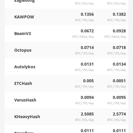
Eaglesong
BTC/EH/day
BTC/EH/day
0.1356
0.1382
KAWPOW
BTC/TH/day
BTC/TH/day
0.0672
0.0928
BeamV3
BTC/MSol/day
BTC/MSol/day
0.0714
0.0718
Octopus
BTC/TH/day
BTC/TH/day
0.0131
0.0134
Autolykos
BTC/TH/day
BTC/TH/day
0.005
0.0051
ETCHash
BTC/TH/day
BTC/TH/day
0.0094
0.0095
VerusHash
BTC/TH/day
BTC/TH/day
2.5085
2.5774
KHeavyHash
BTC/EH/day
BTC/EH/day
0.0111
0.0111