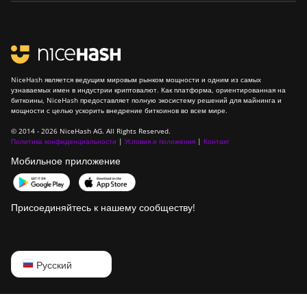
NiceHash является ведущим мировым рынком мощности и одним из самых
узнаваемых имен в индустрии криптовалют. Как платформа, ориентированная на
биткоины, NiceHash предоставляет полную экосистему решений для майнинга и
мощности с целью ускорить внедрение биткоинов во всем мире.
© 2014 - 2026 NiceHash AG. All Rights Reserved.
Политика конфиденциальности
|
Условия и положения
|
Контакт
Мобильное приложение
Присоединяйтесь к нашему сообществу!
English
Русский
Русский