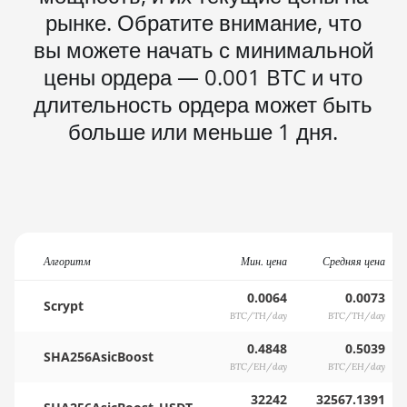
рынке. Обратите внимание, что
вы можете начать с минимальной
цены ордера — 0.001 BTC и что
длительность ордера может быть
больше или меньше 1 дня.
Алгоритм
Мин. цена
Средняя цена
0.0064
0.0073
Scrypt
BTC/TH/day
BTC/TH/day
0.4848
0.5039
SHA256AsicBoost
BTC/EH/day
BTC/EH/day
32242
32567.1391