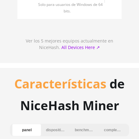
Solo para usuarios de Windows de 64
bits.
Ver los 5 mejores equipos actualmente en
NiceHash.
All Devices Here ↗︎
Características
de
NiceHash Miner
panel
dispositivos
benchmark
complementos