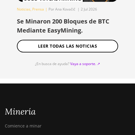
Noticias
,
Prensa
|
Por Ana Kovačič
|
2 Jul 2026
Se Minaron 200 Bloques de BTC
Mediante EasyMining.
LEER TODAS LAS NOTICIAS
¿En busca de ayuda?
Vaya a soporte. ↗︎
Minería
Comience a minar