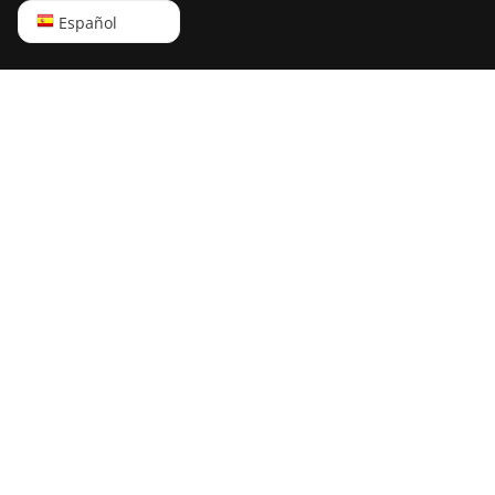
English
Español
Русский
中文
Deutsch
Português
Español
Français
日本語