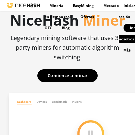
Minería
EasyMining
Mercado
Iniciar
NiceHash
Miner
en tiempo real
Ofertas
sesión
OTC
Blog
Úne
Legendary mining software that uses 3rd
nosotros
party miners for automatic algorithm
Más
switching.
Comience a minar