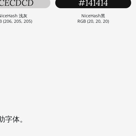
CECDCD
#141414
NiceHash 浅灰
NiceHash黑
 (206, 205, 205)
RGB (20, 20, 20)
助字体。