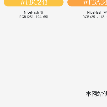
#FBC241
#FBA3
NiceHash 黄
NiceHash 橙
RGB (251, 194, 65)
RGB (251, 163, 
本网站