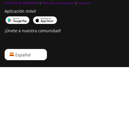
POLÍTICA DE PRIVACIDAD
|
Términos y condiciones
|
Contacto
Aplicación móvil
¡Únete a nuestra comunidad!
English
Español
Русский
中文
Deutsch
Português
Español
Français
日本語