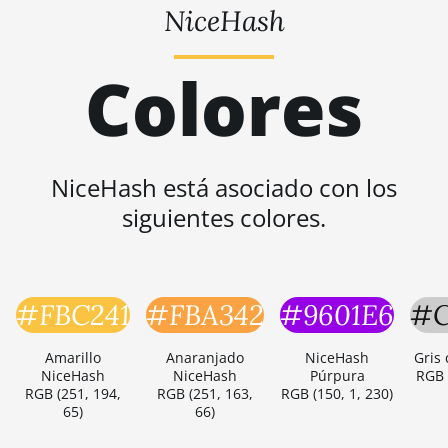
NiceHash
Colores
NiceHash está asociado con los
siguientes colores.
#FBC241
#FBA342
#9601E6
#
Amarillo
Anaranjado
NiceHash
Gris
NiceHash
NiceHash
Púrpura
RGB 
RGB (251, 194,
RGB (251, 163,
RGB (150, 1, 230)
65)
66)