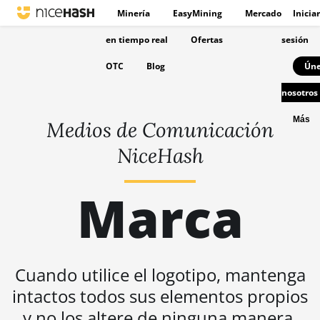
Minería
EasyMining
Mercado
Iniciar
en tiempo real
Ofertas
sesión
OTC
Blog
Úne
nosotros
Más
Medios de Comunicación
NiceHash
Marca
Cuando utilice el logotipo, mantenga
intactos todos sus elementos propios
y no los altere de ninguna manera.