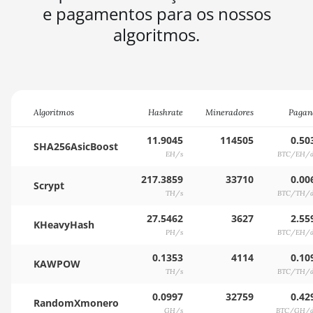
e pagamentos para os nossos
algoritmos.
Algoritmos
Hashrate
Mineradores
Pagan
11.9045
114505
0.50
SHA256AsicBoost
EH/s
BTC/EH/d
217.3859
33710
0.00
Scrypt
TH/s
BTC/TH/d
27.5462
3627
2.55
KHeavyHash
PH/s
BTC/EH/d
0.1353
4114
0.10
KAWPOW
TH/s
BTC/TH/d
0.0997
32759
0.42
RandomXmonero
GH/s
BTC/GH/d