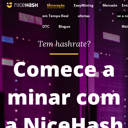
Mineração
EasyMining
Mercado
Ent
em Tempo Real
ofertas
se a n
OTC
Blogue
Ma
Tem hashrate?
Comece a
minar com
a NiceHash