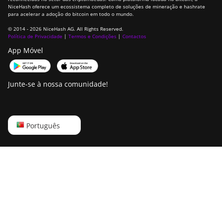
NiceHash oferece um ecossistema completo de soluções de mineração e hashrate
para acelerar a adoção do bitcoin em todo o mundo.
© 2014 - 2026 NiceHash AG. All Rights Reserved.
Política de Privacidade
|
Termos e Condições
|
Contactos
App Móvel
Junte-se à nossa comunidade!
English
Português
Русский
中文
Deutsch
Português
Español