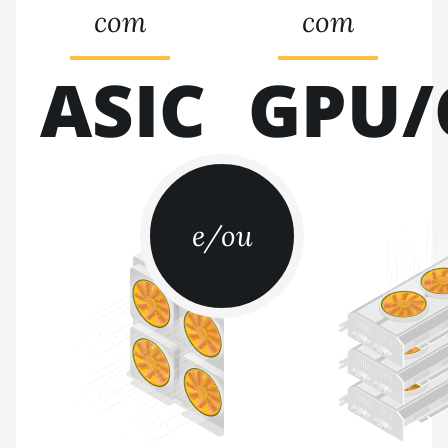
com
com
ASIC
GPU/
e/ou