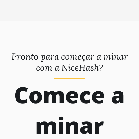
EAGLESONG
KAWPOW
BEAMV3
OCTOPUS
AUTOLYKOS
Pronto para começar a minar
ETCHASH
com a NiceHash?
VERUSHASH
Comece a
KHEAVYHASH
NEXAPOW
ALEPHIUM
minar
FISHHASH