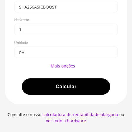
SHA256ASICBOOST
Select...
Hashrate
SCRYPT
SHA256ASICBOOST
Unidade
SHA256ASICBOOST_USDT
PH
SHA256
EH
Mais opções
X11
PH
NEOSCRYPT
TH
Calcular
DAGGERHASHIMOTO
GH
EQUIHASH
MH
Consulte o nosso
calculadora de rentabilidade alargada
ou
ZHASH
kH
ver todo o hardware
RANDOMXMONERO