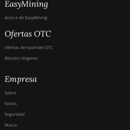
EasyMining
French Polynesia
Acerca de EasyMining
Papua New Guinea
Peru
Ofertas OTC
Pakistan
Ofertas de hashrate OTC
Philippines
Bitcoins Vírgenes
Pitcairn
Poland
Empresa
Saint Pierre and Miquelon
Sobre
Zambia
Socios
Western Sahara
Seguridad
Estonia
Marca
Egypt