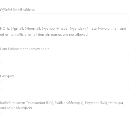
Bangladesh
Official Email Address
Belgium
Burkina Faso
NOTE: @gmail, @hotmail, @yahoo, @naver @yandex @meta @protonmail, and
other non-official email domain names are not allowed.
Bulgaria
Bosnia and Herzegovina
Law Enforcement Agency name
Barbados
Wallis and Futuna
Category
Saint Barthelemy
Bermuda
MONEY LAUNDERING
Brunei
Include relevant Transaction ID(s), Wallet Address(es), Payment ID(s)/Memo(s),
FRAUD
and other identifiers.
Bolivia
EXTORTION
Bahrain
RANSOMWARE