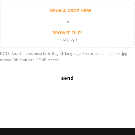
Belize
DRAG & DROP HERE
Russia
or
Rwanda
BROWSE FILES
Serbia
( .pdf, .jpg )
East Timor
NOTE: Attachments must be in English language. Files must be in .pdf or .jpg
Reunion
format. File limit size: 20MB in total.
Turkmenistan
send
Tajikistan
Romania
Tokelau
Guinea-Bissau
Guam
Guatemala