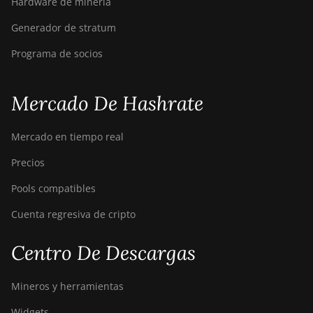
Hardware de minería
El Salvador
Generador de stratum
Guinea
Programa de socios
Gambia
Mercado De Hashrate
Greenland
Gibraltar
Mercado en tiempo real
Ghana
Precios
Oman
Pools compatibles
Tunisia
Cuenta regresiva de cripto
Jordan
Centro De Descargas
Croatia
Haiti
Mineros y herramientas
Hungary
Widgets