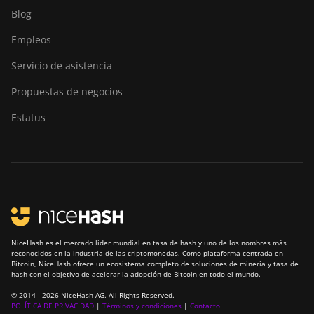
Blog
South Africa
Empleos
Ecuador
Servicio de asistencia
Italy
Propuestas de negocios
Vietnam
Estatus
Solomon Islands
Ethiopia
Somalia
Zimbabwe
Saudi Arabia
NiceHash es el mercado líder mundial en tasa de hash y uno de los nombres más
Spain
reconocidos en la industria de las criptomonedas. Como plataforma centrada en
Bitcoin, NiceHash ofrece un ecosistema completo de soluciones de minería y tasa de
Eritrea
hash con el objetivo de acelerar la adopción de Bitcoin en todo el mundo.
© 2014 - 2026 NiceHash AG. All Rights Reserved.
Montenegro
POLÍTICA DE PRIVACIDAD
|
Términos y condiciones
|
Contacto