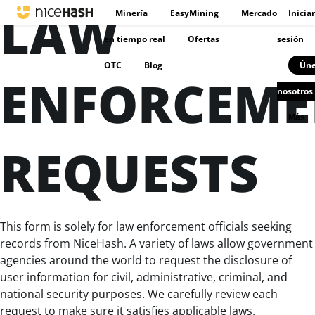
LAW
Minería
EasyMining
Mercado
Iniciar
en tiempo real
Ofertas
sesión
OTC
Blog
Úne
ENFORCEME
nosotros
Más
REQUESTS
This form is solely for law enforcement officials seeking
records from NiceHash. A variety of laws allow government
agencies around the world to request the disclosure of
user information for civil, administrative, criminal, and
national security purposes. We carefully review each
request to make sure it satisfies applicable laws.