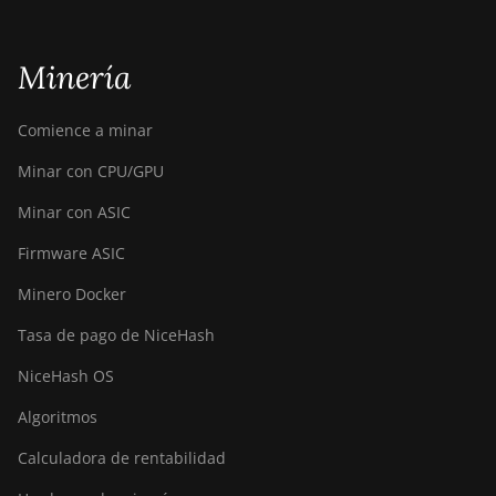
South Georgia and the South Sandwich Islands
Minería
Greece
Equatorial Guinea
Comience a minar
Guadeloupe
Minar con CPU/GPU
Japan
Minar con ASIC
Guyana
Firmware ASIC
Guernsey
Minero Docker
French Guiana
Tasa de pago de NiceHash
Georgia
NiceHash OS
Grenada
Algoritmos
United Kingdom
Calculadora de rentabilidad
Gabon