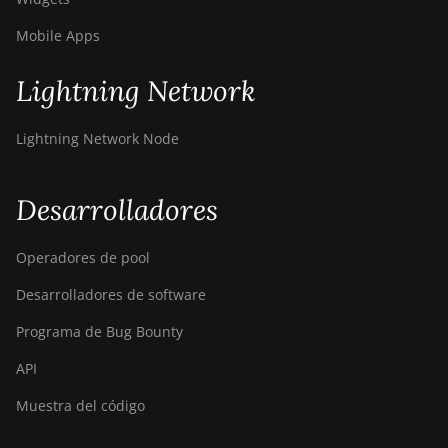
Hong Kong
Mobile Apps
Honduras
Lightning Network
Heard Island and McDonald Islands
Lightning Network Node
Venezuela
Puerto Rico
Desarrolladores
Palestinian Territory
Palau
Operadores de pool
Portugal
Desarrolladores de software
Svalbard and Jan Mayen
Programa de Bug Bounty
Paraguay
API
Iraq
Muestra del código
Panama