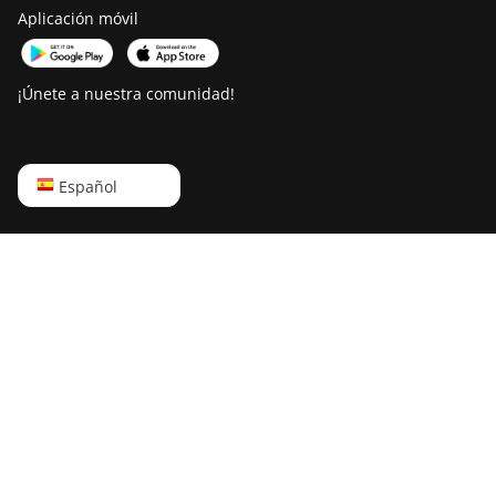
Moldova
Aplicación móvil
Madagascar
¡Únete a nuestra comunidad!
Saint Martin
Morocco
Monaco
English
Español
Uzbekistan
Русский
Myanmar
中文
Mali
Deutsch
Macao
Português
Mongolia
Español
Marshall Islands
Français
Macedonia
日本語