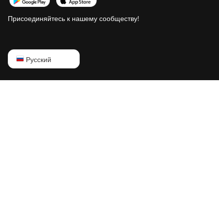
Присоединяйтесь к нашему сообществу!
English
Русский
Русский
中文
Deutsch
Português
Español
Français
日本語