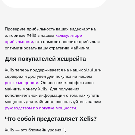
KAWPOW
BEAMV3
Проверьте прибыльность ваших видеокарт на
OCTOPUS
алгоритме Xelis в нашем
калькуляторе
прибыльности
, это поможет оцените прибыль и
AUTOLYKOS
оптимизировать вашу стратегию майнинга.
ETCHASH
Для покупателей хешрейта
VERUSHASH
Xelis теперь поддерживается на наших stratum-
серверах и доступен для покупки на нашем
KHEAVYHASH
рынке мощности
. Он позволяет эффективно
NEXAPOW
майнить монету Xelis. Для получения
дополнительной информации о том, как купить
ALEPHIUM
мощность для майнинга, воспользуйтесь нашим
руководством по покупке мощности
.
FISHHASH
Что собой представляет Xelis?
Xelis — это блокчейн уровня 1,