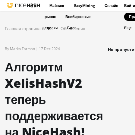
Майнинг
EasyMining
Онлайн-
Войти
рынок
Внебиржевые
Пр
сделки
Блог
Главная страница блога
Обновления
Еще
By Marko Tarman |
17 Dec 2024
Не пропусти
Алгоритм
XelisHashV2
теперь
поддерживается
на NiceHash!