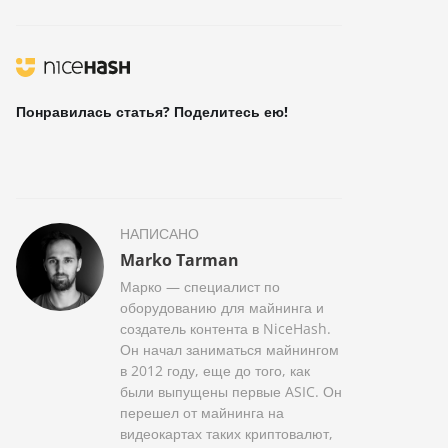
Понравилась статья? Поделитесь ею!
НАПИСАНО
Marko Tarman
Марко — специалист по
оборудованию для майнинга и
создатель контента в NiceHash.
Он начал заниматься майнингом
в 2012 году, еще до того, как
были выпущены первые ASIC. Он
перешел от майнинга на
видеокартах таких криптовалют,