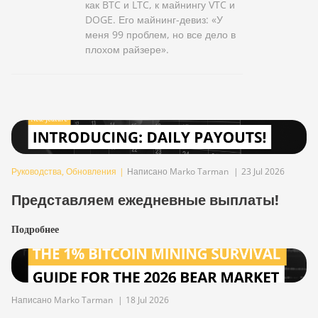
как BTC и LTC, к майнингу VTC и
DOGE. Его майнинг-девиз: «У
меня 99 проблем, но все дело в
плохом райзере».
Руководства
,
Обновления
|
Написано Marko Tarman
|
23 Jul 2026
Представляем ежедневные выплаты!
Подробнее
Написано Marko Tarman
|
18 Jul 2026