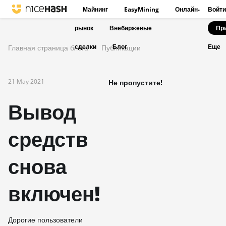
Майнинг
EasyMining
Онлайн-
Войти
рынок
Внебиржевые
Пр
сделки
Блог
Главная страница блога
Публикации
Еще
21 May 2021
Не пропустите!
Вывод
средств
снова
включен!
Дорогие пользователи