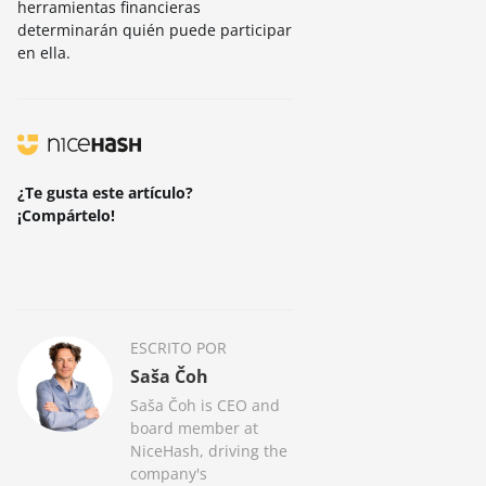
herramientas financieras
determinarán quién puede participar
en ella.
¿Te gusta este artículo?
¡Compártelo!
ESCRITO POR
Saša Čoh
Saša Čoh is CEO and
board member at
NiceHash, driving the
company's