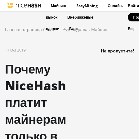
Майнинг
EasyMining
Онлайн-
Войти
рынок
Внебиржевые
Пр
сделки
Блог
Главная страница блога
Руководства
,
Майнинг
Еще
11 Oct 2019
Не пропустите!
Почему
NiceHash
платит
майнерам
только в