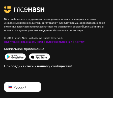
NiceHash является ведущим мировым рынком мощности и одним из самых
узнаваемых имен в индустрии криптовалют. Как платформа, ориентированная на
биткоины, NiceHash предоставляет полную экосистему решений для майнинга и
мощности с целью ускорить внедрение биткоинов во всем мире.
© 2014 - 2026 NiceHash AG. All Rights Reserved.
Политика конфиденциальности
|
Условия и положения
|
Контакт
Мобильное приложение
Присоединяйтесь к нашему сообществу!
English
Русский
Русский
中文