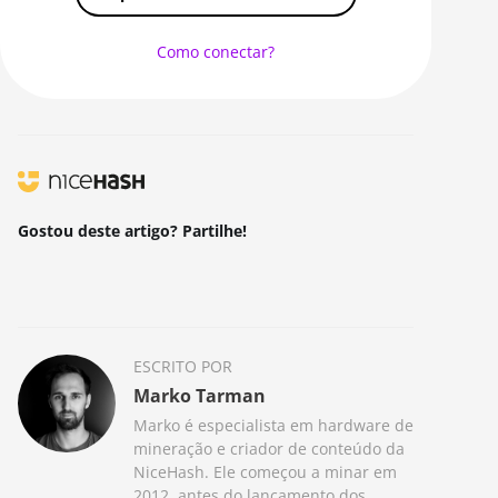
RANDOMXMONERO
EAGLESONG
Como conectar?
KAWPOW
BEAMV3
OCTOPUS
AUTOLYKOS
Gostou deste artigo? Partilhe!
ETCHASH
VERUSHASH
KHEAVYHASH
ESCRITO POR
NEXAPOW
Marko Tarman
ALEPHIUM
Marko é especialista em hardware de
mineração e criador de conteúdo da
FISHHASH
NiceHash. Ele começou a minar em
2012, antes do lançamento dos