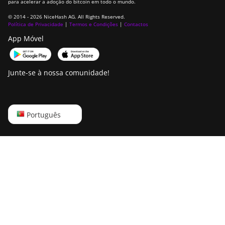
para acelerar a adoção do bitcoin em todo o mundo.
© 2014 - 2026 NiceHash AG. All Rights Reserved.
Política de Privacidade
|
Termos e Condições
|
Contactos
App Móvel
Junte-se à nossa comunidade!
English
Português
Русский
中文
Deutsch
Português
Español