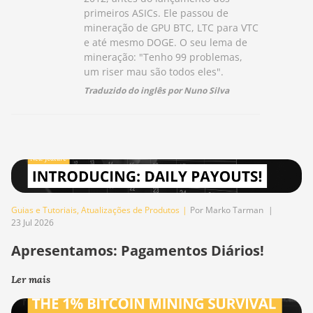
primeiros ASICs. Ele passou de
mineração de GPU BTC, LTC para VTC
e até mesmo DOGE. O seu lema de
mineração: "Tenho 99 problemas,
um riser mau são todos eles".
Traduzido do inglês por Nuno Silva
Guias e Tutoriais
,
Atualizações de Produtos
|
Por Marko Tarman
|
23 Jul 2026
Apresentamos: Pagamentos Diários!
Ler mais