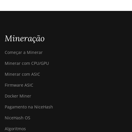
Mineração
Começar a Minerar
Minerar com CPU/GPU
Minerar com ASIC
Firmware ASIC
Docker Miner
Pagamento na NiceHash
NiceHash OS
Algoritmos