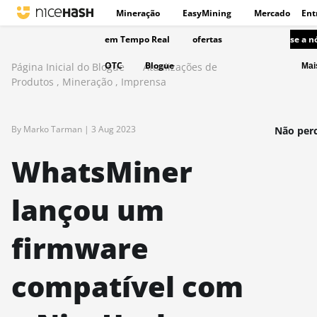
Mineração
EasyMining
Mercado
Ent
em Tempo Real
ofertas
se a n
OTC
Blogue
Página Inicial do Blogue
Atualizações de
Ma
Produtos
,
Mineração
,
Imprensa
By Marko Tarman |
3 Aug 2023
Não perc
WhatsMiner
lançou um
firmware
compatível com