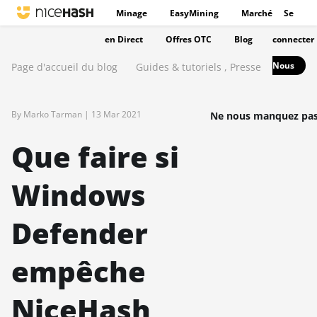
Minage
EasyMining
Marché
Se
en Direct
Offres OTC
Blog
connecter
Nous
Page d'accueil du blog
Guides & tutoriels
,
Presse
By Marko Tarman |
13 Mar 2021
Ne nous manquez pas
Que faire si
Windows
Defender
empêche
NiceHash