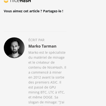
Vous aimez cet article ? Partagez-le !
ÉCRIT PAR
Marko Tarman
Marko est le spécialiste
du matériel de minage
et le créateur de
contenu de NiceHash. Il
a commencé à miner
en 2012 avant la sortie
des premiers ASIC. Il
est passé de GPU
mining BTC, LTC à VTC,
et même DOGE. Sa
slogan de minage: "J'ai