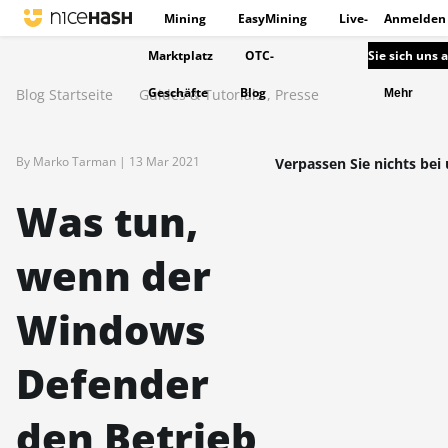
Mining
EasyMining
Live-
Anmelden
Marktplatz
OTC-
Sie sich uns 
Geschäfte
Blog
Blog Startseite
Guides & Tutorials
,
Presse
Mehr
By Marko Tarman |
13 Mar 2021
Verpassen Sie nichts bei 
Was tun,
wenn der
Windows
Defender
den Betrieb