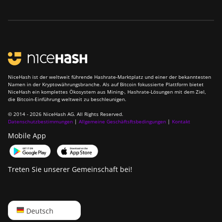
NiceHash ist der weltweit führende Hashrate-Marktplatz und einer der bekanntesten
Namen in der Kryptowährungsbranche. Als auf Bitcoin fokussierte Plattform bietet
NiceHash ein komplettes Ökosystem aus Mining-, Hashrate-Lösungen mit dem Ziel,
die Bitcoin-Einführung weltweit zu beschleunigen.
© 2014 - 2026 NiceHash AG. All Rights Reserved.
Datenschutzbestimmungen
|
Allgemeine Geschäftsftsbedingungen
|
Kontakt
Mobile App
Treten Sie unserer Gemeinschaft bei!
English
Deutsch