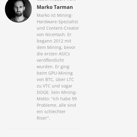
Marko Tarman
Marko ist Mining-
Hardware-Spezialist
und Content-Creator
von NiceHash. Er
begann 2012 mit
dem Mining, bevor
die ersten ASICs
veröffentlicht
wurden. Er ging
beim GPU-Mining
von BTC, über LTC
zu VTC und sogar
DOGE. Sein Mining-
Motto: "Ich habe 99
Probleme, alle sind
ein schlechter
Riser".