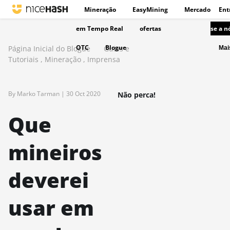
Mineração
EasyMining
Mercado
Ent
em Tempo Real
ofertas
se a n
OTC
Blogue
Página Inicial do Blogue
Guias e
Ma
Tutoriais
,
Mineração
,
Imprensa
By Marko Tarman |
30 Oct 2020
Não perca!
Que
mineiros
deverei
usar em