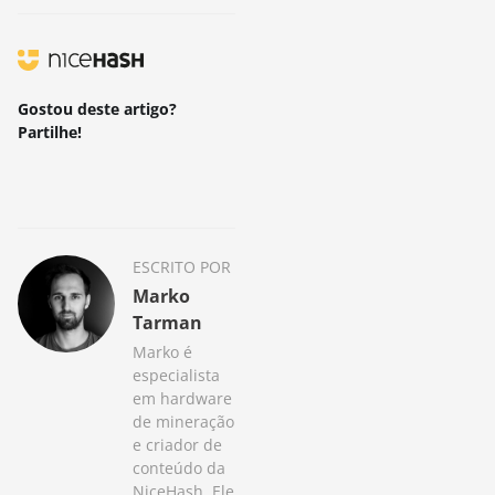
Gostou deste artigo?
Partilhe!
ESCRITO POR
Marko
Tarman
Marko é
especialista
em hardware
de mineração
e criador de
conteúdo da
NiceHash. Ele