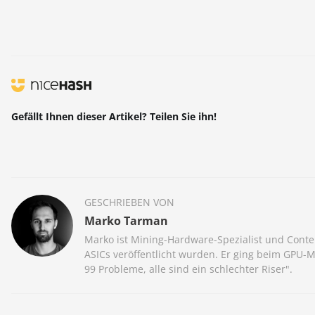
Gefällt Ihnen dieser Artikel? Teilen Sie ihn!
GESCHRIEBEN VON
Marko Tarman
Marko ist Mining-Hardware-Spezialist und Conte
ASICs veröffentlicht wurden. Er ging beim GPU-
99 Probleme, alle sind ein schlechter Riser".