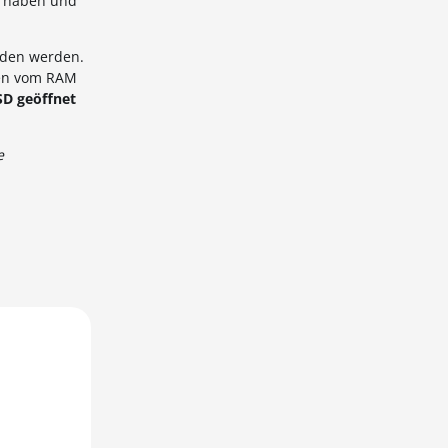
haben und
aden werden.
ten vom RAM
SD geöffnet
e