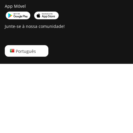
App Móvel
Junte-se à nossa comunidade!
English
Português
Русский
中文
Deutsch
Português
Español
Français
日本語