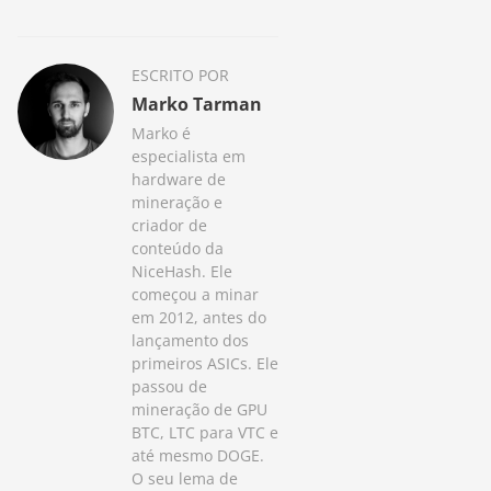
ESCRITO POR
Marko Tarman
Marko é
especialista em
hardware de
mineração e
criador de
conteúdo da
NiceHash. Ele
começou a minar
em 2012, antes do
lançamento dos
primeiros ASICs. Ele
passou de
mineração de GPU
BTC, LTC para VTC e
até mesmo DOGE.
O seu lema de