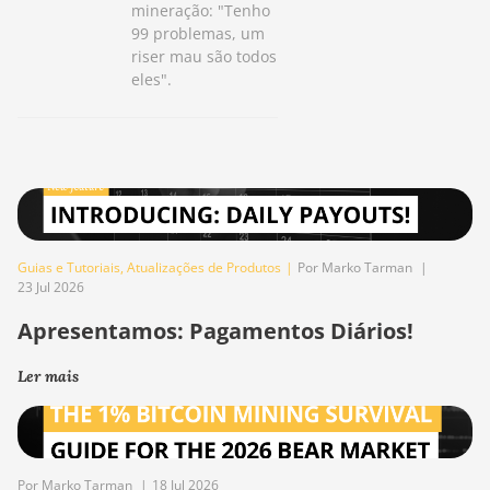
mineração: "Tenho
99 problemas, um
riser mau são todos
eles".
Guias e Tutoriais
,
Atualizações de Produtos
|
Por Marko Tarman
|
23 Jul 2026
Apresentamos: Pagamentos Diários!
Ler mais
Por Marko Tarman
|
18 Jul 2026