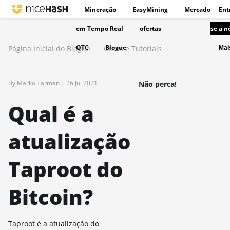
Mineração
EasyMining
Mercado
Ent
em Tempo Real
ofertas
se a n
OTC
Blogue
Página Inicial do Blogue
Guias e Tutoriais
Ma
By Marko Tarman |
26 Jul 2021
Não perca!
Qual é a
atualização
Taproot do
Bitcoin?
Taproot é a atualização do