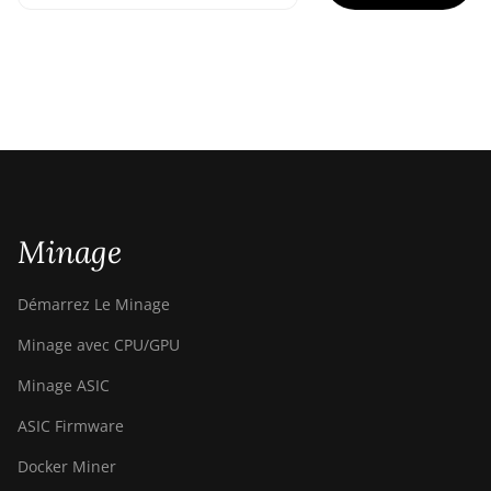
Minage
Démarrez Le Minage
Minage avec CPU/GPU
Minage ASIC
ASIC Firmware
Docker Miner