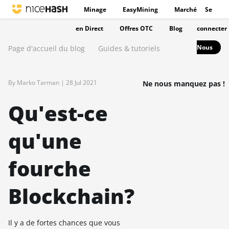
Minage
EasyMining
Marché
Se
en Direct
Offres OTC
Blog
connecter
Nous
Page d'accueil du blog
Guides & tutoriels
By Marko Tarman |
28 Jul 2021
Ne nous manquez pas !
Qu'est-ce
qu'une
fourche
Blockchain?
Il y a de fortes chances que vous