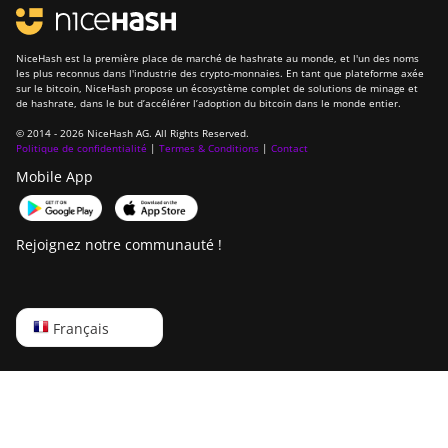
NiceHash est la première place de marché de hashrate au monde, et l'un des noms
les plus reconnus dans l'industrie des crypto-monnaies. En tant que plateforme axée
sur le bitcoin, NiceHash propose un écosystème complet de solutions de minage et
de hashrate, dans le but d’accélérer l’adoption du bitcoin dans le monde entier.
© 2014 - 2026 NiceHash AG. All Rights Reserved.
Politique de confidentialité
|
Termes & Conditions
|
Contact
Mobile App
Rejoignez notre communauté !
English
Français
Русский
中文
Deutsch