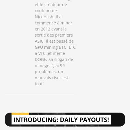
et le créateur de
contenu de
NiceHash. Il a
commencé à miner
en 2012 avant la
sortie des premiers
ASIC. Il est passé de
GPU mining BTC, LTC
à VTC, et même
DOGE. Sa slogan de
minage: "J'ai 99
problèmes, un
mauvais riser est
tout"