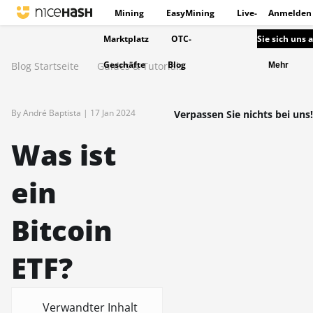
Mining
EasyMining
Live-
Anmelden
Marktplatz
OTC-
Sie sich uns 
Geschäfte
Blog
Blog Startseite
Guides & Tutorials
Mehr
By André Baptista |
17 Jan 2024
Verpassen Sie nichts bei uns!
Was ist
ein
Bitcoin
ETF?
Verwandter Inhalt