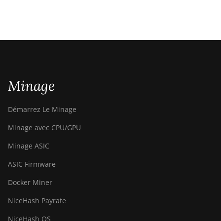
Minage
Démarrez Le Minage
Minage avec CPU/GPU
Minage ASIC
ASIC Firmware
Docker Miner
NiceHash Payrate
NiceHash OS