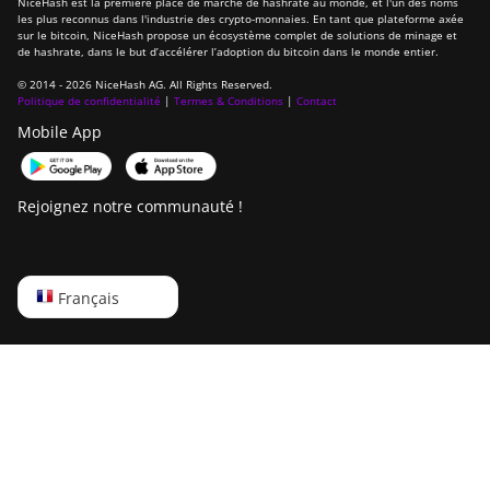
NiceHash est la première place de marché de hashrate au monde, et l'un des noms
les plus reconnus dans l'industrie des crypto-monnaies. En tant que plateforme axée
sur le bitcoin, NiceHash propose un écosystème complet de solutions de minage et
de hashrate, dans le but d’accélérer l’adoption du bitcoin dans le monde entier.
© 2014 - 2026 NiceHash AG. All Rights Reserved.
Politique de confidentialité
|
Termes & Conditions
|
Contact
Mobile App
Rejoignez notre communauté !
English
Français
Русский
中文
Deutsch
Português