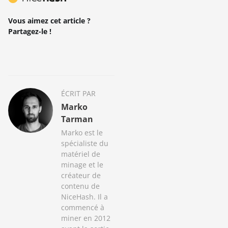
Vous aimez cet article ?
Partagez-le !
ÉCRIT PAR
Marko
Tarman
Marko est le
spécialiste du
matériel de
minage et le
créateur de
contenu de
NiceHash. Il a
commencé à
miner en 2012