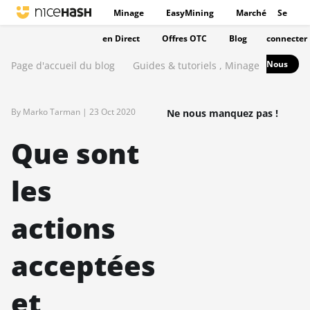
Minage
EasyMining
Marché
Se
en Direct
Offres OTC
Blog
connecter
Nous
Page d'accueil du blog
Guides & tutoriels
,
Minage
By Marko Tarman |
23 Oct 2020
Ne nous manquez pas !
Que sont
les
actions
acceptées
et