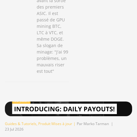
avant la sortie
des premiers
ASIC. Il est
passé de GPU
mining BTC,
LTC à VTC, et
même DOGE.
Sa slogan de
minage: "J'ai 99
problèmes, un
mauvais riser
est tout"
Guides & Tutoriels
,
Produit Mises à jour
|
Par Marko Tarman
|
23 Jul 2026