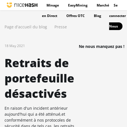
Minage
EasyMining
Marché
Se
en Direct
Offres OTC
Blog
connecter
Nous
Page d'accueil du blog
Presse
18 May 2021
Ne nous manquez pas !
Retraits de
portefeuille
désactivés
En raison d'un incident antérieur
aujourd'hui qui a été atténué,et
conformément à nos protocoles de
sécurité dans de tels cas, les retraits