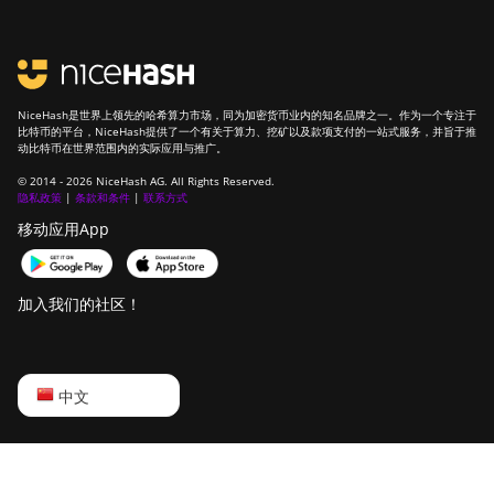
NiceHash是世界上领先的哈希算力市场，同为加密货币业内的知名品牌之一。作为一个专注于
比特币的平台，NiceHash提供了一个有关于算力、挖矿以及款项支付的一站式服务，并旨于推
动比特币在世界范围内的实际应用与推广。
© 2014 - 2026 NiceHash AG. All Rights Reserved.
隐私政策
|
条款和条件
|
联系方式
移动应用App
加入我们的社区！
English
中文
Русский
中文