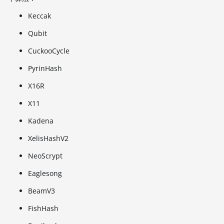
Keccak
Qubit
CuckooCycle
PyrinHash
X16R
X11
Kadena
XelisHashV2
NeoScrypt
Eaglesong
BeamV3
FishHash