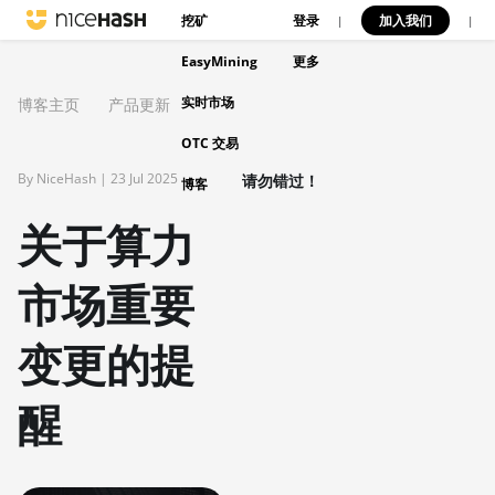
挖矿
登录
加入我们
|
|
EasyMining
更多
实时市场
博客主页
产品更新
OTC 交易
By NiceHash |
23 Jul 2025
请勿错过！
博客
关于算力
市场重要
变更的提
醒