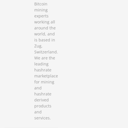
Bitcoin
mining
experts
working all
around the
world, and
is based in
Zug,
Switzerland.
We are the
leading
hashrate
marketplace
for mining
and
hashrate
derived
products
and
services.